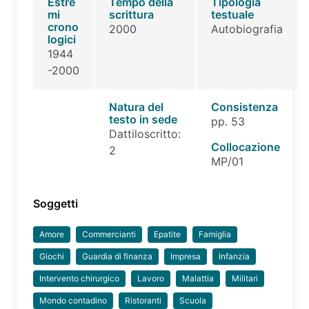
Estre
Tempo della
Tipologia
mi
scrittura
testuale
crono
2000
Autobiografia
logici
1944
-2000
Natura del
Consistenza
testo in sede
pp. 53
Dattiloscritto:
Collocazione
2
MP/01
Soggetti
Amore
Commercianti
Epatite
Famiglia
Giochi
Guardia di finanza
Impresa
Infanzia
Intervento chirurgico
Lavoro
Malattia
Militari
Mondo contadino
Ristoranti
Scuola