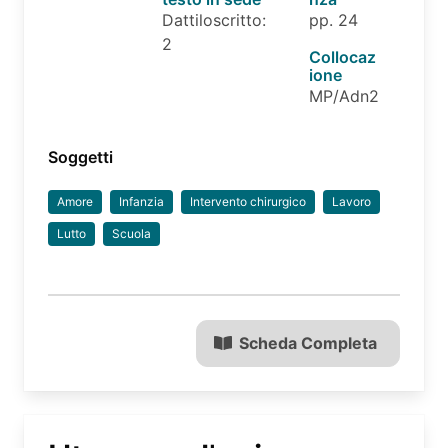
Dattiloscritto:
pp. 24
2
Collocaz
ione
MP/Adn2
Soggetti
Amore
Infanzia
Intervento chirurgico
Lavoro
Lutto
Scuola
Scheda Completa