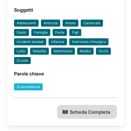
Soggetti
Adolescenti
Amicizia
Amore
Carnevale
Esami
Famiglia
Feste
Figli
Incidenti stradali
Infanzia
Intervento chirurgico
Lutto
Malattia
Matrimonio
Medici
Occhi
Scuola
Parole chiave
Scleromalacia
Scheda Completa