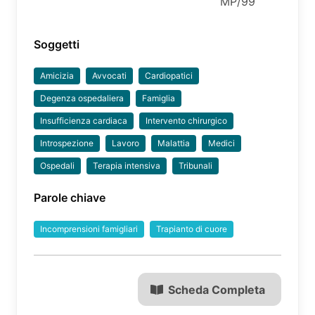
MP/99
Soggetti
Amicizia
Avvocati
Cardiopatici
Degenza ospedaliera
Famiglia
Insufficienza cardiaca
Intervento chirurgico
Introspezione
Lavoro
Malattia
Medici
Ospedali
Terapia intensiva
Tribunali
Parole chiave
Incomprensioni famigliari
Trapianto di cuore
Scheda Completa