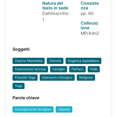
Natura del
Consiste
testo in sede
nza
Dattiloscritto:
pp. 60
1
Collocaz
ione
MP/Adn2
Soggetti
Cancro-Mammella
Cliniche
Degenza ospedaliera
Depressione nervosa
Famiglia
Farmaci
Fede
Filosofia Yoga
Intervento chirurgico
Religione
Yoga
Parole chiave
Incomprensioni famigliari
Liberetà