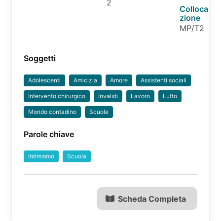
2
Colloca
zione
MP/T2
Soggetti
Adolescenti
Amicizia
Amore
Assistenti sociali
Intervento chirurgico
Invalidi
Lavoro
Lutto
Mondo contadino
Scuole
Parole chiave
Intimismo
Scuola
Scheda Completa