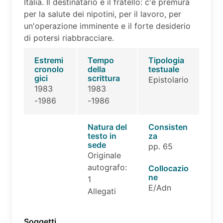
Italia. Il destinatario é il fratello: c'é premura
per la salute dei nipotini, per il lavoro, per
un'operazione imminente e il forte desiderio
di potersi riabbracciare.
Estremi
Tempo
Tipologia
cronolo
della
testuale
gici
scrittura
Epistolario
1983
1983
-1986
-1986
Natura del
Consisten
testo in
za
sede
pp. 65
Originale
autografo:
Collocazio
ne
1
E/Adn
Allegati
Soggetti