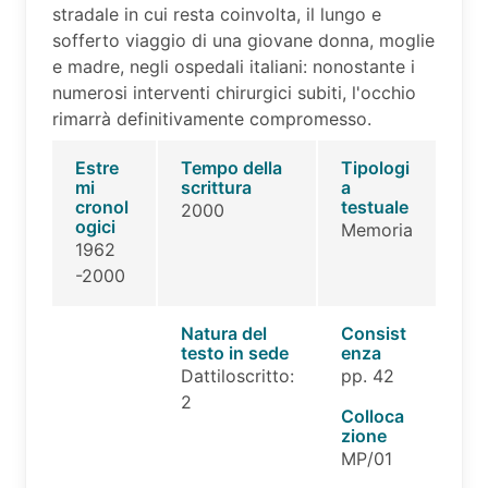
stradale in cui resta coinvolta, il lungo e
sofferto viaggio di una giovane donna, moglie
e madre, negli ospedali italiani: nonostante i
numerosi interventi chirurgici subiti, l'occhio
rimarrà definitivamente compromesso.
Estre
Tempo della
Tipologi
mi
scrittura
a
cronol
testuale
2000
ogici
Memoria
1962
-2000
Natura del
Consist
testo in sede
enza
Dattiloscritto:
pp. 42
2
Colloca
zione
MP/01