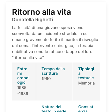
Ritorno alla vita
Donatella Righetti
La felicità di una giovane sposa viene
sconvolta da un incidente stradale in cui
rimane gravemente ferito il marito: il risveglio
dal coma, l'intervento chirurgico, la terapia
riabilitativa sono le faticose tappe del loro
"ritorno alla vita".
Estre
Tempo della
Tipologi
mi
scrittura
a
cronol
testuale
1990
ogici
Memoria
1985
-1989
Natura del
Consist
testo in sede
enza