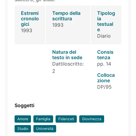
Estremi
Tempo della
Tipolog
cronolo
scrittura
ia
gici
testual
1993
e
1993
Diario
Natura del
Consis
testo in sede
tenza
Dattiloscritto:
pp. 14
2
Colloca
zione
DP/95
Soggetti
Amore
Famiglia
Fidanzati
Giovinezza
Studio
Università