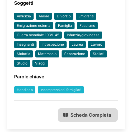
Soggetti
Amicizia
Amore
Divorzio
Emigranti
Emigrazione esterna
Famiglia
Fascismo
Guerra mondiale 1939-45
Infanzia/giovinezza
Insegnanti
Introspezione
Laurea
Lavoro
Malattia
Matrimonio
Separazione
Sfollati
Studio
Viaggi
Parole chiave
Handicap
Incomprensioni famigliari
Scheda Completa