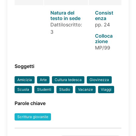
Natura del
Consist
testo in sede
enza
Dattiloscritto:
pp. 24
3
Colloca
zione
MP/99
Soggetti
Amicizia
Arte
Cultura tedesca
Giovinezza
Scuola
Studenti
Studio
Vacanze
Viaggi
Parole chiave
Scrittura giovanile