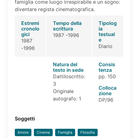
famiglia come luogo irrespirabile e un sogno:
diventare regista cinematografica.
Estremi
Tempo della
Tipolog
cronolo
scrittura
ia
gici
testual
1987 -1996
e
1987
Diario
-1996
Natura del
Consis
testo in sede
tenza
Dattiloscritto:
pp. 150
3
Colloca
Originale
zione
autografo: 1
DP/96
Soggetti
Amore
Cinema
Famiglia
Filosofia