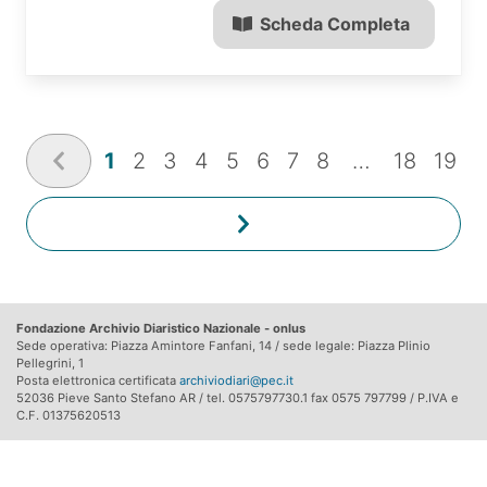
Scheda Completa
1
2
3
4
5
6
7
8
…
18
19
Fondazione Archivio Diaristico Nazionale - onlus
Sede operativa: Piazza Amintore Fanfani, 14 / sede legale: Piazza Plinio
Pellegrini, 1
Posta elettronica certificata
archiviodiari@pec.it
52036 Pieve Santo Stefano AR / tel. 0575797730.1 fax 0575 797799 / P.IVA e
C.F. 01375620513