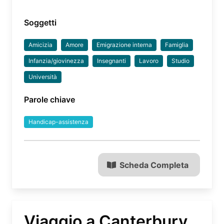
Soggetti
Amicizia
Amore
Emigrazione interna
Famiglia
Infanzia/giovinezza
Insegnanti
Lavoro
Studio
Università
Parole chiave
Handicap-assistenza
Scheda Completa
Viaggio a Canterbury