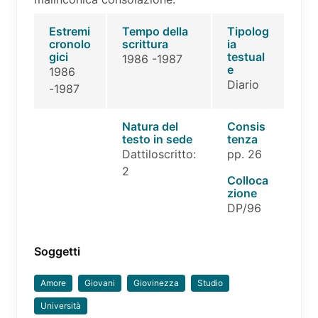
Estremi
Tempo della
Tipolog
cronolo
scrittura
ia
gici
testual
1986 -1987
e
1986
Diario
-1987
Natura del
Consis
testo in sede
tenza
Dattiloscritto:
pp. 26
2
Colloca
zione
DP/96
Soggetti
Amore
Giovani
Giovinezza
Studio
Università