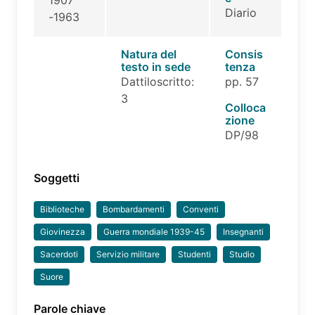
Diario
-1963
Natura del
Consis
testo in sede
tenza
Dattiloscritto:
pp. 57
3
Colloca
zione
DP/98
Soggetti
Biblioteche
Bombardamenti
Conventi
Giovinezza
Guerra mondiale 1939-45
Insegnanti
Sacerdoti
Servizio militare
Studenti
Studio
Suore
Parole chiave