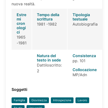
nuova realtà.
Estre
Tempo della
Tipologia
mi
scrittura
testuale
cron
1981 -1982
Autobiografia
ologi
ci
1965
-1981
Natura del
Consistenza
testo in sede
pp. 101
Dattiloscritto:
Collocazione
2
MP/Adn
Soggetti
Famiglia
Giovinezza
Introspezione
Lavoro
Studio
Università