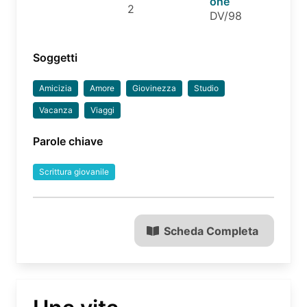
one
2
DV/98
Soggetti
Amicizia
Amore
Giovinezza
Studio
Vacanza
Viaggi
Parole chiave
Scrittura giovanile
Scheda Completa