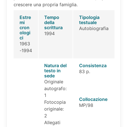
crescere una propria famiglia.
Estre
Tempo
Tipologia
mi
della
testuale
cron
scrittura
Autobiografia
ologi
1994
ci
1963
-1994
Natura del
Consistenza
testo in
83 p.
sede
Originale
autografo:
1
Collocazione
Fotocopia
MP/98
originale:
2
Allegati