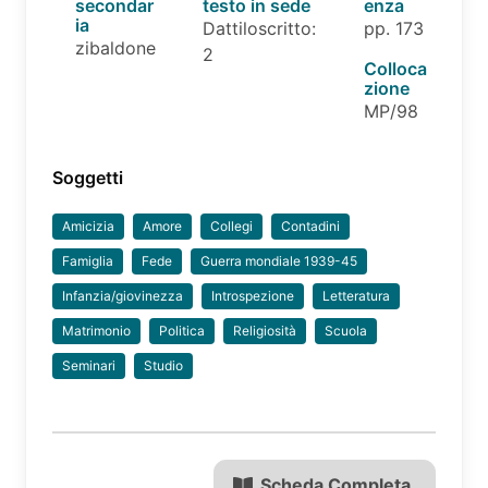
secondar
testo in sede
enza
ia
Dattiloscritto:
pp. 173
zibaldone
2
Colloca
zione
MP/98
Soggetti
Amicizia
Amore
Collegi
Contadini
Famiglia
Fede
Guerra mondiale 1939-45
Infanzia/giovinezza
Introspezione
Letteratura
Matrimonio
Politica
Religiosità
Scuola
Seminari
Studio
Scheda Completa