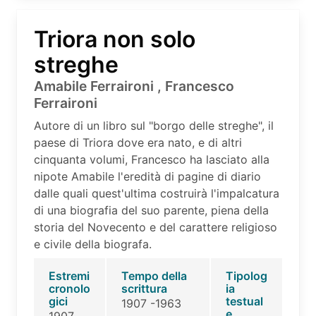
Triora non solo
streghe
Amabile Ferraironi , Francesco
Ferraironi
Autore di un libro sul "borgo delle streghe", il
paese di Triora dove era nato, e di altri
cinquanta volumi, Francesco ha lasciato alla
nipote Amabile l'eredità di pagine di diario
dalle quali quest'ultima costruirà l'impalcatura
di una biografia del suo parente, piena della
storia del Novecento e del carattere religioso
e civile della biografa.
Estremi
Tempo della
Tipolog
cronolo
scrittura
ia
gici
testual
1907 -1963
e
1907