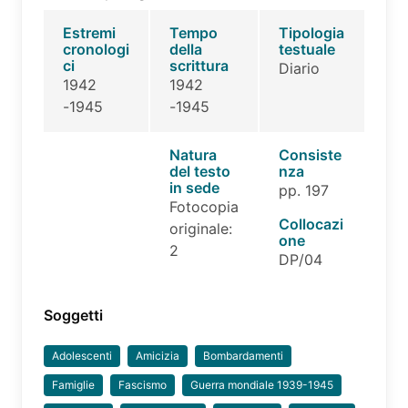
Estremi
Tempo
Tipologia
cronologi
della
testuale
ci
scrittura
Diario
1942
1942
-1945
-1945
Natura
Consiste
del testo
nza
in sede
pp. 197
Fotocopia
Collocazi
originale:
one
2
DP/04
Soggetti
Adolescenti
Amicizia
Bombardamenti
Famiglie
Fascismo
Guerra mondiale 1939-1945