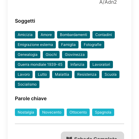
A/Adn2
Soggetti
Amicizia
Amore
Bombardamenti
Contadini
Emigrazione esterna
Famiglia
Fotografie
Genealogia
Giochi
Giovinezza
Guerra mondiale 1939-45
Infanzia
Lavoratori
Lavoro
Lutto
Malattia
Resistenza
Scuola
Socialismo
Parole chiave
Nostalgia
Novecento
Ottocento
Spagnola
Scheda Completa