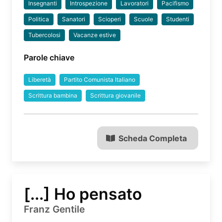
Insegnanti
Introspezione
Lavoratori
Pacifismo
Politica
Sanatori
Scioperi
Scuole
Studenti
Tubercolosi
Vacanze estive
Parole chiave
Liberetà
Partito Comunista Italiano
Scrittura bambina
Scrittura giovanile
Scheda Completa
[...] Ho pensato
Franz Gentile