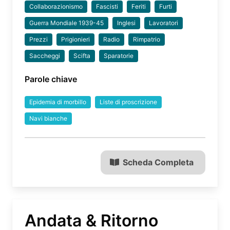
Collaborazionismo
Fascisti
Feriti
Furti
Guerra Mondiale 1939-45
Inglesi
Lavoratori
Prezzi
Prigionieri
Radio
Rimpatrio
Saccheggi
Scifta
Sparatorie
Parole chiave
Epidemia di morbillo
Liste di proscrizione
Navi bianche
Scheda Completa
Andata & Ritorno