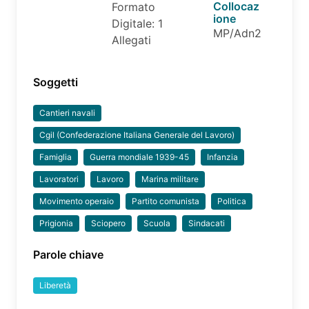
Collocaz
Formato
ione
Digitale: 1
MP/Adn2
Allegati
Soggetti
Cantieri navali
Cgil (Confederazione Italiana Generale del Lavoro)
Famiglia
Guerra mondiale 1939-45
Infanzia
Lavoratori
Lavoro
Marina militare
Movimento operaio
Partito comunista
Politica
Prigionia
Sciopero
Scuola
Sindacati
Parole chiave
Liberetà