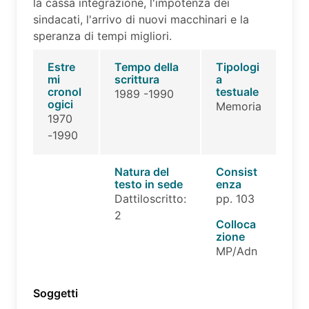
la cassa integrazione, l'impotenza dei
sindacati, l'arrivo di nuovi macchinari e la
speranza di tempi migliori.
Estre
Tempo della
Tipologi
mi
scrittura
a
cronol
testuale
1989 -1990
ogici
Memoria
1970
-1990
Natura del
Consist
testo in sede
enza
Dattiloscritto:
pp. 103
2
Colloca
zione
MP/Adn
Soggetti