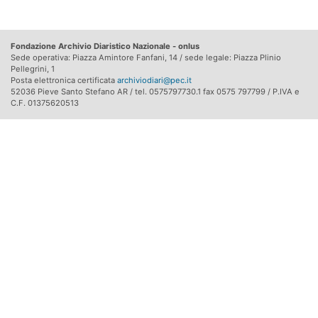
Fondazione Archivio Diaristico Nazionale - onlus
Sede operativa: Piazza Amintore Fanfani, 14 / sede legale: Piazza Plinio
Pellegrini, 1
Posta elettronica certificata
archiviodiari@pec.it
52036 Pieve Santo Stefano AR / tel. 0575797730.1 fax 0575 797799 / P.IVA e
C.F. 01375620513