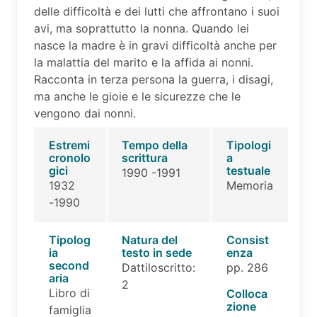
delle difficoltà e dei lutti che affrontano i suoi
avi, ma soprattutto la nonna. Quando lei
nasce la madre è in gravi difficoltà anche per
la malattia del marito e la affida ai nonni.
Racconta in terza persona la guerra, i disagi,
ma anche le gioie e le sicurezze che le
vengono dai nonni.
Estremi
Tempo della
Tipologi
cronolo
scrittura
a
gici
testuale
1990 -1991
1932
Memoria
-1990
Tipolog
Natura del
Consist
ia
testo in sede
enza
second
Dattiloscritto:
pp. 286
aria
2
Libro di
Colloca
zione
famiglia