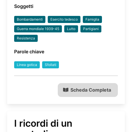
Soggetti
Bombardamenti
Esercito tedesco
Famiglia
Guerra mondiale 1939-45
Lutto
Partigiani
Resistenza
Parole chiave
Linea gotica
Sfollati
Scheda Completa
I ricordi di un