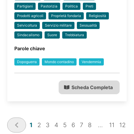
Partigiani
Pastorizia
Politica
Preti
Prodotti agricoli
Proprietà fondaria
Religiosità
Selvicoltura
Servizio militare
Sessualità
Sindacalismo
Suore
Trebbiatura
Parole chiave
Dopoguerra
Mondo contadino
Vendemmia
Scheda Completa
1
2
3
4
5
6
7
8
…
11
12