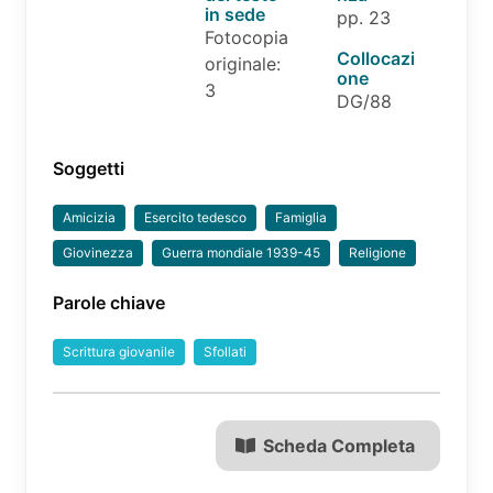
in sede
pp. 23
Fotocopia
Collocazi
originale:
one
3
DG/88
Soggetti
Amicizia
Esercito tedesco
Famiglia
Giovinezza
Guerra mondiale 1939-45
Religione
Parole chiave
Scrittura giovanile
Sfollati
Scheda Completa