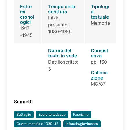
Estre
Tempo della
Tipologi
mi
scrittura
a
cronol
testuale
Inizio
ogici
Memoria
presunto:
1917
1980-1989
-1945
Natura del
Consist
testo in sede
enza
Dattiloscritto:
pp. 160
3
Colloca
zione
MG/87
Soggetti
Battaglie
Esercito tedesco
Fascismo
Guerra mondiale 1939-45
Infanzia/giovinezza