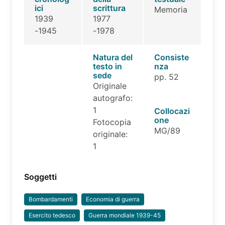
ici
scrittura
Memoria
1939
1977
-1945
-1978
Natura del
Consiste
testo in
nza
sede
pp. 52
Originale
autografo:
1
Collocazi
one
Fotocopia
MG/89
originale:
1
Soggetti
Bombardamenti
Economia di guerra
Esercito tedesco
Guerra mondiale 1939-45