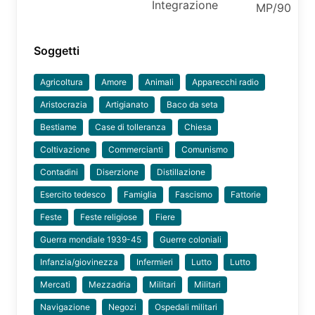
Integrazione
MP/90
Soggetti
Agricoltura
Amore
Animali
Apparecchi radio
Aristocrazia
Artigianato
Baco da seta
Bestiame
Case di tolleranza
Chiesa
Coltivazione
Commercianti
Comunismo
Contadini
Diserzione
Distillazione
Esercito tedesco
Famiglia
Fascismo
Fattorie
Feste
Feste religiose
Fiere
Guerra mondiale 1939-45
Guerre coloniali
Infanzia/giovinezza
Infermieri
Lutto
Lutto
Mercati
Mezzadria
Militari
Militari
Navigazione
Negozi
Ospedali militari