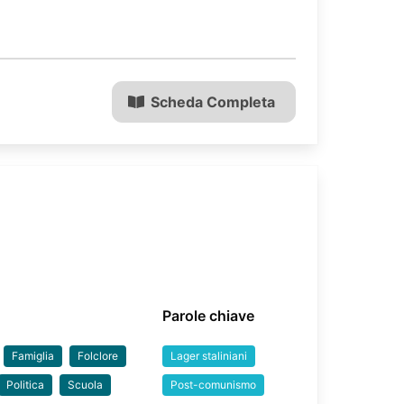
Scheda Completa
Parole chiave
Famiglia
Folclore
Lager staliniani
Politica
Scuola
Post-comunismo