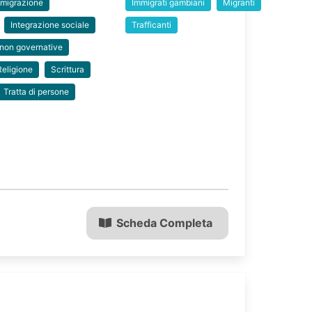
migrazione
Immigrati gambiani
Migranti
Integrazione sociale
Trafficanti
 non governative
Religione
Scrittura
Tratta di persone
Scheda Completa