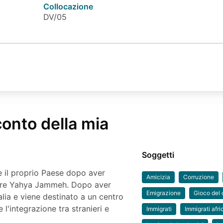
Collocazione
DV/05
conto della mia
Soggetti
e il proprio Paese dopo aver
Amicizia
Corruzione
tatore Yahya Jammeh. Dopo aver
Emigrazione
Gioco del 
alia e viene destinato a un centro
 l'integrazione tra stranieri e
Immigrati
Immigrati afri