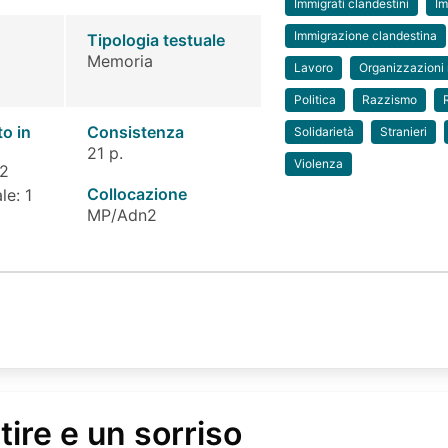
Immigrati clandestini
Im
Immigrazione clandestina
Tipologia testuale
Memoria
Lavoro
Organizzazioni
Politica
Razzismo
to in
Consistenza
Solidarietà
Stranieri
21 p.
Violenza
 2
Collocazione
le: 1
MP/Adn2
ire e un sorriso