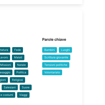
Parole chiave
ttatura
Fede
Bambini
Luoghi
Lavoro
Malati
Scrittura giovanile
Missioni
Natale
Tensioni politiche
esaggio
Politica
Volontariato
gioni
Religiosi
Salesiani
Suore
 e costumi
Viaggi