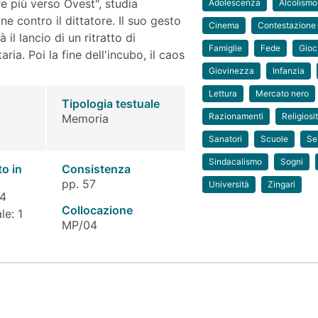
e più verso Ovest", studia
Adolescenza
Alcolismo
ne contro il dittatore. Il suo gesto
Cinema
Contestazione
 il lancio di un ritratto di
Famiglie
Fede
Gioc
ria. Poi la fine dell'incubo, il caos
Giovinezza
Infanzia
Lettura
Mercato nero
Tipologia testuale
Razionamenti
Religiosi
Memoria
Sanatori
Scuole
Se
Sindacalismo
Sogni
to in
Consistenza
pp. 57
Università
Zingari
 4
Collocazione
le: 1
MP/04