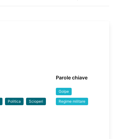
Parole chiave
Golpe
Politica
Scioperi
Regime militare