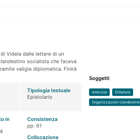
di Videla dalle lettere di un
landestino socialista che faceva
tramite valigia diplomatica. Finirà
Soggetti
Tipologia testuale
Amicizia
Dittatura
Epistolario
Organizzazioni clandestine
to in
Consistenza
pp. 61
 4
Collocazione