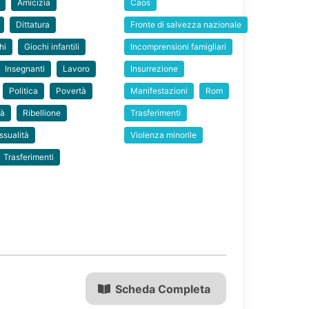
Amicizia
Caos
Dittatura
Fronte di salvezza nazionale
hi
Giochi infantili
Incomprensioni famigliari
Insegnanti
Lavoro
Insurrezione
Politica
Povertà
Manifestazioni
Rom
tà
Ribellione
Trasferimenti
ssualità
Violenza minorile
Trasferimenti
Scheda Completa