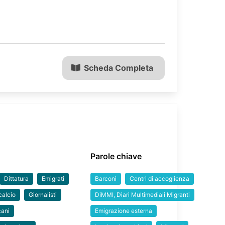
Scheda Completa
Parole chiave
Dittatura
Emigrati
Barconi
Centri di accoglienza
calcio
Giornalisti
DiMMI, Diari Multimediali Migranti
cani
Emigrazione esterna