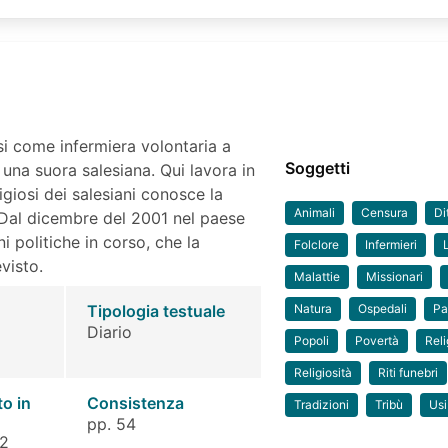
si come infermiera volontaria a
Soggetti
una suora salesiana. Qui lavora in
igiosi dei salesiani conosce la
Animali
Censura
Di
Dal dicembre del 2001 nel paese
i politiche in corso, che la
Folclore
Infermieri
visto.
Malattie
Missionari
Tipologia testuale
Natura
Ospedali
Pa
Diario
Popoli
Povertà
Reli
Religiosità
Riti funebri
to in
Consistenza
Tradizioni
Tribù
Usi
pp. 54
 2