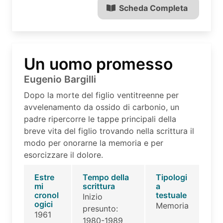
Scheda Completa
Un uomo promesso
Eugenio Bargilli
Dopo la morte del figlio ventitreenne per
avvelenamento da ossido di carbonio, un
padre ripercorre le tappe principali della
breve vita del figlio trovando nella scrittura il
modo per onorarne la memoria e per
esorcizzare il dolore.
Estre
Tempo della
Tipologi
mi
scrittura
a
cronol
testuale
Inizio
ogici
Memoria
presunto:
1961
1980-1989