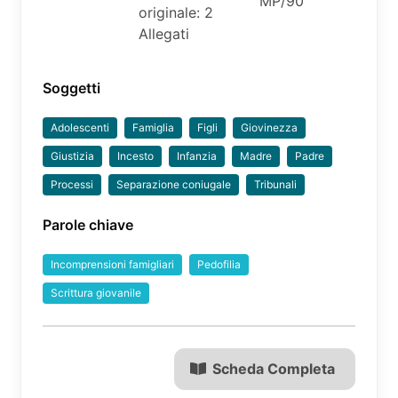
MP/90
originale: 2
Allegati
Soggetti
Adolescenti
Famiglia
Figli
Giovinezza
Giustizia
Incesto
Infanzia
Madre
Padre
Processi
Separazione coniugale
Tribunali
Parole chiave
Incomprensioni famigliari
Pedofilia
Scrittura giovanile
Scheda Completa