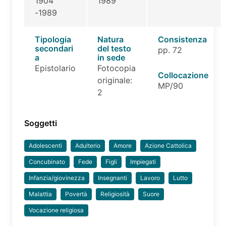
1904
1989
-1989
Tipologia
Natura
Consistenza
secondari
del testo
pp. 72
a
in sede
Epistolario
Fotocopia
Collocazione
originale:
MP/90
2
Soggetti
Adolescenti
Adulterio
Amore
Azione Cattolica
Concubinato
Fede
Figli
Impiegati
Infanzia/giovinezza
Insegnanti
Lavoro
Lutto
Malattia
Povertà
Religiosità
Suore
Vocazione religiosa