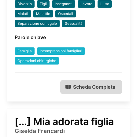
Divorzio
Figli
Insegnanti
Lavoro
Lutto
Malati
Malattie
Ospedali
Separazione coniugale
Sessualità
Parole chiave
Famiglia
Incomprensioni famigliari
Operazioni chirurgiche
Scheda Completa
[...] Mia adorata figlia
Giselda Francardi