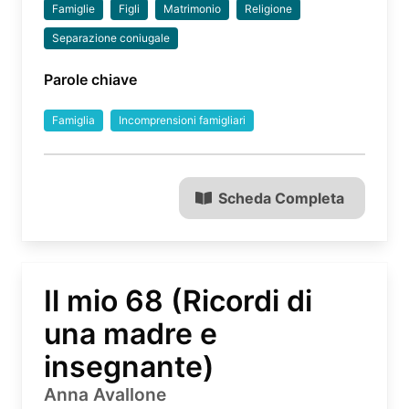
Famiglie
Figli
Matrimonio
Religione
Separazione coniugale
Parole chiave
Famiglia
Incomprensioni famigliari
Scheda Completa
Il mio 68 (Ricordi di
una madre e
insegnante)
Anna Avallone