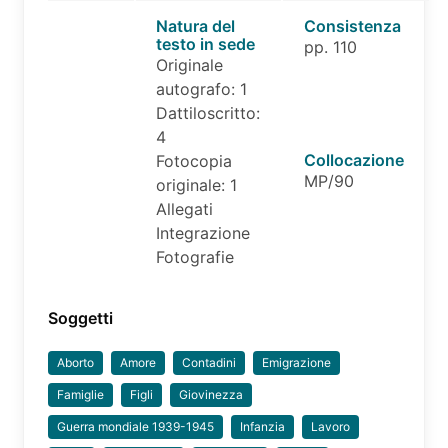
Natura del
Consistenza
testo in sede
pp. 110
Originale
autografo: 1
Dattiloscritto:
4
Collocazione
Fotocopia
MP/90
originale: 1
Allegati
Integrazione
Fotografie
Soggetti
Aborto
Amore
Contadini
Emigrazione
Famiglie
Figli
Giovinezza
Guerra mondiale 1939-1945
Infanzia
Lavoro