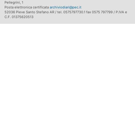
Pellegrini, 1
Posta elettronica certificata
archiviodiari@pec.it
52036 Pieve Santo Stefano AR / tel. 0575797730.1 fax 0575 797799 / P.IVA e
C.F. 01375620513