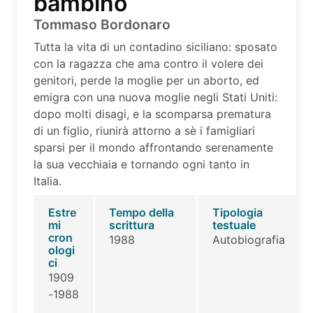
bambino
Tommaso Bordonaro
Tutta la vita di un contadino siciliano: sposato
con la ragazza che ama contro il volere dei
genitori, perde la moglie per un aborto, ed
emigra con una nuova moglie negli Stati Uniti:
dopo molti disagi, e la scomparsa prematura
di un figlio, riunirà attorno a sè i famigliari
sparsi per il mondo affrontando serenamente
la sua vecchiaia e tornando ogni tanto in
Italia.
Estre
Tempo della
Tipologia
mi
scrittura
testuale
cron
1988
Autobiografia
ologi
ci
1909
-1988