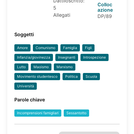
Dattiloscritto:
Colloc
5
azione
Allegati
DP/89
Soggetti
Amore
Comunismo
Famiglia
Figli
Infanzia/giovinezza
Insegnanti
Introspezione
Lutto
Maoismo
Marxismo
Movimento studentesco
Politica
Scuola
Università
Parole chiave
Incomprensioni famigliari
Sessantotto