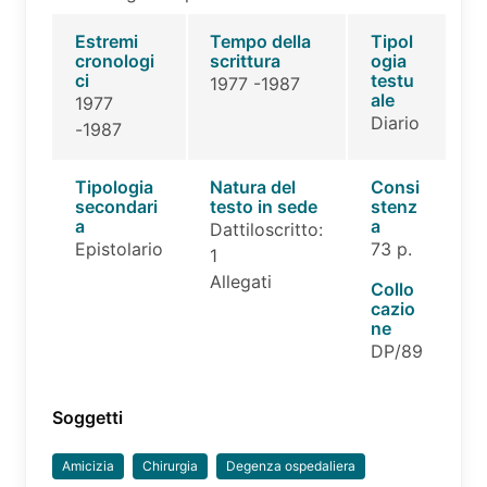
Estremi
Tempo della
Tipol
cronologi
scrittura
ogia
ci
testu
1977 -1987
ale
1977
Diario
-1987
Tipologia
Natura del
Consi
secondari
testo in sede
stenz
a
a
Dattiloscritto:
Epistolario
73 p.
1
Allegati
Collo
cazio
ne
DP/89
Soggetti
Amicizia
Chirurgia
Degenza ospedaliera