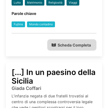
Lutto
Matrimonio
Religiosità
Viaggi
Parole chiave
Fujtina
Mondo contadino
Scheda Completa
[...] In un paesino della
Sicilia
Giada Coffari
L'infanzia negata di due fratelli trovatisi al
centro di una complessa controversia legale
che vede i genitori scontrarsi per il loro