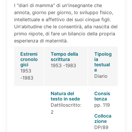
I "diari di mamma" di un'insegnante che
annota, giorno per giorno, lo sviluppo fisico,
intellettuale e affettivo dei suoi cinque figli.
Un'abitudine che le consentirà, alla nascita del
primo nipote, di fare un bilancio della propria
esperienza di maternità.
Estremi
Tempo della
Tipolog
cronolo
scrittura
ia
gici
testual
1953 -1983
e
1953
Diario
-1983
Natura del
Consis
testo in sede
tenza
Dattiloscritto:
pp. 119
2
Colloca
zione
DP/89