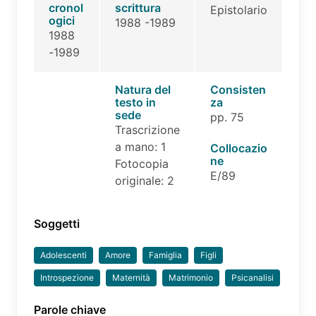
cronol
scrittura
Epistolario
ogici
1988 -1989
1988
-1989
Natura del
Consisten
testo in
za
sede
pp. 75
Trascrizione
a mano: 1
Collocazio
ne
Fotocopia
E/89
originale: 2
Soggetti
Adolescenti
Amore
Famiglia
Figli
Introspezione
Maternità
Matrimonio
Psicanalisi
Parole chiave