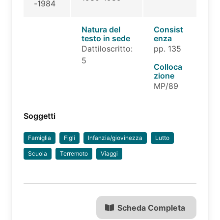
-1984
Natura del
Consist
testo in sede
enza
Dattiloscritto:
pp. 135
5
Colloca
zione
MP/89
Soggetti
Famiglia
Figli
Infanzia/giovinezza
Lutto
Scuola
Terremoto
Viaggi
Scheda Completa