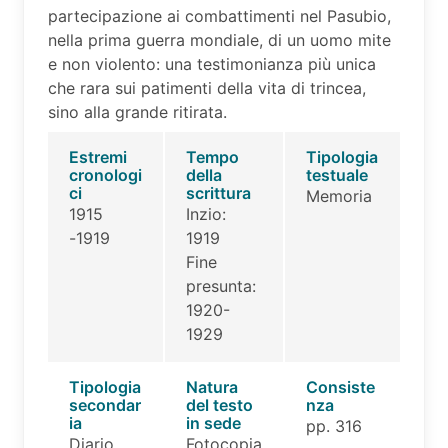
partecipazione ai combattimenti nel Pasubio,
nella prima guerra mondiale, di un uomo mite
e non violento: una testimonianza più unica
che rara sui patimenti della vita di trincea,
sino alla grande ritirata.
Estremi
Tempo
Tipologia
cronologi
della
testuale
ci
scrittura
Memoria
1915
Inzio:
-1919
1919
Fine
presunta:
1920-
1929
Tipologia
Natura
Consiste
secondar
del testo
nza
ia
in sede
pp. 316
Diario
Fotocopia