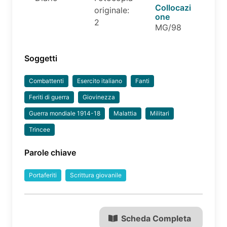
Collocazi
originale:
one
2
MG/98
Soggetti
Combattenti
Esercito italiano
Fanti
Feriti di guerra
Giovinezza
Guerra mondiale 1914-18
Malattia
Militari
Trincee
Parole chiave
Portaferiti
Scrittura giovanile
Scheda Completa