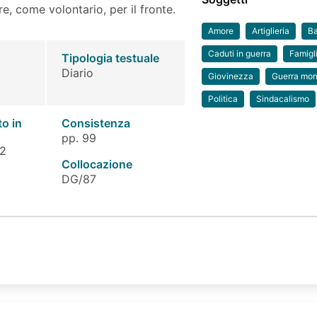
re, come volontario, per il fronte.
Amore
Artiglieria
Ba
Caduti in guerra
Famigl
Tipologia testuale
Diario
Giovinezza
Guerra mon
Politica
Sindacalismo
to in
Consistenza
pp. 99
 2
Collocazione
DG/87