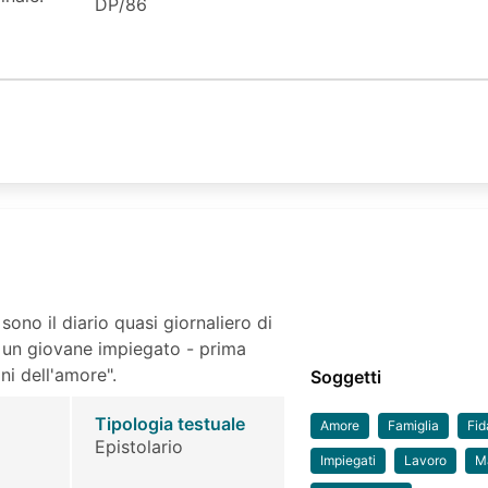
DP/86
 sono il diario quasi giornaliero di
e un giovane impiegato - prima
oni dell'amore".
Soggetti
Tipologia testuale
Amore
Famiglia
Fid
Epistolario
Impiegati
Lavoro
Ma