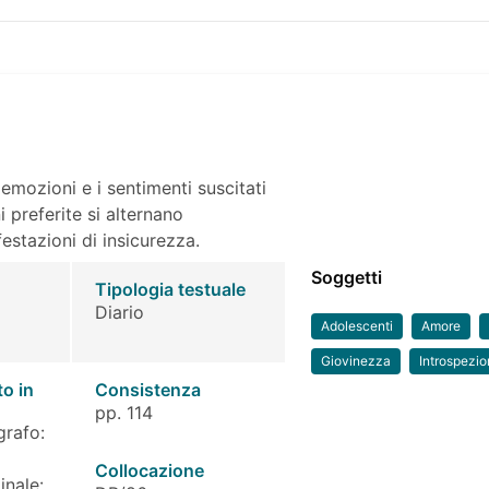
emozioni e i sentimenti suscitati
i preferite si alternano
stazioni di insicurezza.
Soggetti
Tipologia testuale
Diario
Adolescenti
Amore
Giovinezza
Introspezi
to in
Consistenza
pp. 114
grafo:
Collocazione
inale: