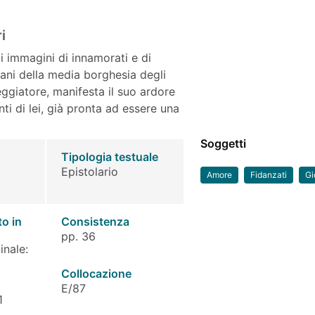
i
ti immagini di innamorati e di
ani della media borghesia degli
teggiatore, manifesta il suo ardore
ti di lei, già pronta ad essere una
Soggetti
Tipologia testuale
Epistolario
Amore
Fidanzati
Gi
to in
Consistenza
pp. 36
inale:
Collocazione
E/87
1