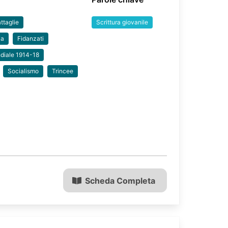
ttaglie
Scrittura giovanile
ia
Fidanzati
diale 1914-18
Socialismo
Trincee
Scheda Completa