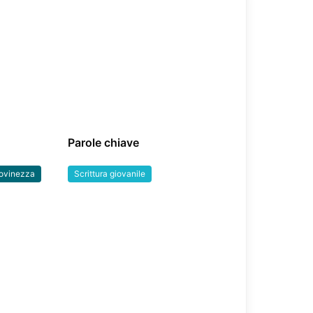
Parole chiave
ovinezza
Scrittura giovanile