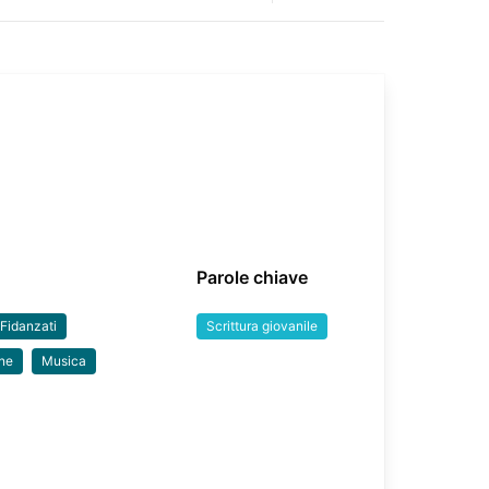
Parole chiave
Fidanzati
Scrittura giovanile
one
Musica