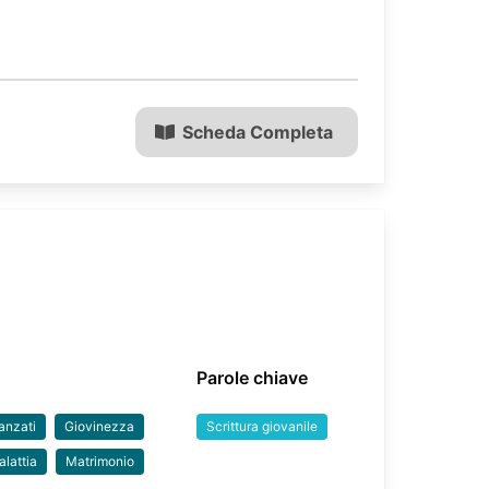
Scheda Completa
Parole chiave
anzati
Giovinezza
Scrittura giovanile
lattia
Matrimonio