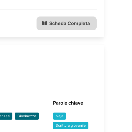
Scheda Completa
Parole chiave
anzati
Giovinezza
Naja
Scrittura giovanile