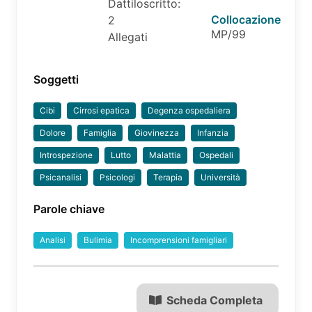
Dattiloscritto:
Collocazione
2
MP/99
Allegati
Soggetti
Cibi
Cirrosi epatica
Degenza ospedaliera
Dolore
Famiglia
Giovinezza
Infanzia
Introspezione
Lutto
Malattia
Ospedali
Psicanalisi
Psicologi
Terapia
Università
Parole chiave
Analisi
Bulimia
Incomprensioni famigliari
Scheda Completa