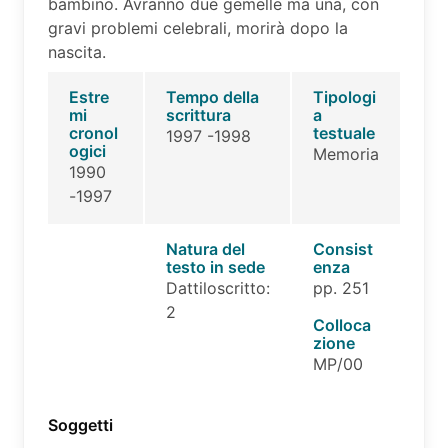
bambino. Avranno due gemelle ma una, con
gravi problemi celebrali, morirà dopo la
nascita.
Estre
Tempo della
Tipologi
mi
scrittura
a
cronol
testuale
1997 -1998
ogici
Memoria
1990
-1997
Natura del
Consist
testo in sede
enza
Dattiloscritto:
pp. 251
2
Colloca
zione
MP/00
Soggetti