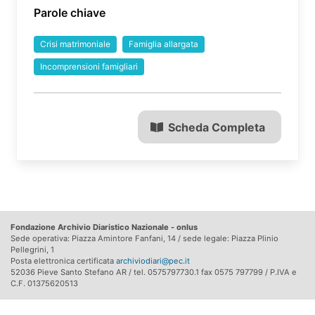
Parole chiave
Crisi matrimoniale
Famiglia allargata
Incomprensioni famigliari
Scheda Completa
Fondazione Archivio Diaristico Nazionale - onlus
Sede operativa: Piazza Amintore Fanfani, 14 / sede legale: Piazza Plinio
Pellegrini, 1
Posta elettronica certificata
archiviodiari@pec.it
52036 Pieve Santo Stefano AR / tel. 0575797730.1 fax 0575 797799 / P.IVA e
C.F. 01375620513