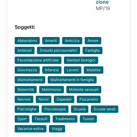
zione
MP/19
Soggetti
Abbandono
Amanti
Amicizia
Amore
Antenati
Disturbi psicosomatici
Famiglia
Fecondazione artificiale
Genitori biologici
Giovinezza
Infanzia
Lavoro
Malattie
Maltrattamenti
Maltrattamenti in famiglia
Maternità
Matrimonio
Molestie sessuali
Nevrosi
Nonni
Ospedali
Psicanalisi
Psicologhe
Psicoterapia
Scuola
Scuole serali
Sport
Tassisti
Tradimento
Tumori
Vacanze estive
Viaggi