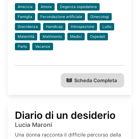
Amicizia
Amore
Degenza ospedaliera
Famiglia
Fecondazione artificiale
Ginecologi
Gravidanza
Handicap
Introspezione
Lutto
Maternità
Matrimonio
Medici
Ospedali
Parto
Vacanze
Scheda Completa
Diario di un desiderio
Lucia Maroni
Una donna racconta il difficile percorso della