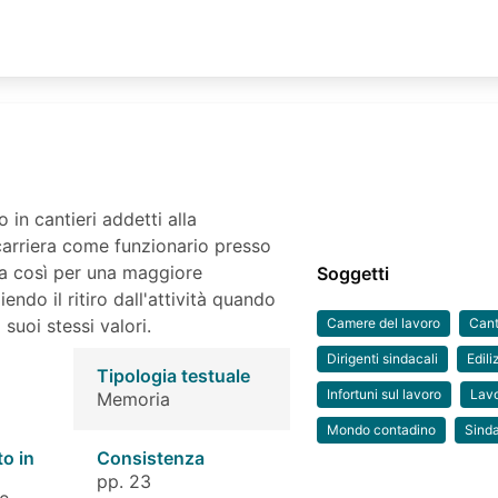
 in cantieri addetti alla
 carriera come funzionario presso
na così per una maggiore
Soggetti
iendo il ritiro dall'attività quando
suoi stessi valori.
Camere del lavoro
Canti
Dirigenti sindacali
Edili
Tipologia testuale
Infortuni sul lavoro
Lav
Memoria
Mondo contadino
Sinda
to in
Consistenza
pp. 23