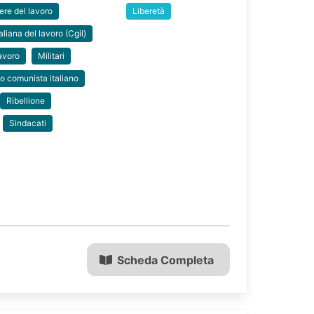
re del lavoro
Liberetà
liana del lavoro (Cgil)
avoro
Militari
to comunista italiano
Ribellione
Sindacati
Scheda Completa