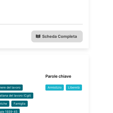
Scheda Completa
Parole chiave
ere del lavoro
Armistizio
Liberetà
liana del lavoro (Cgil)
riche
Famiglia
iale 1939-45