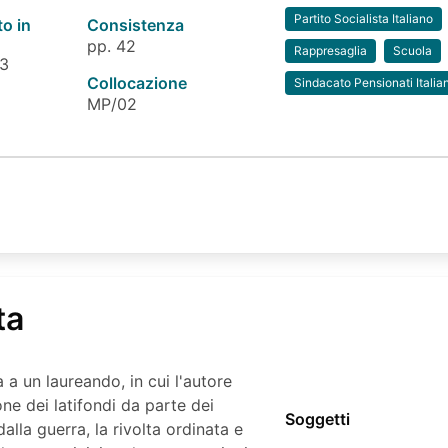
Partito Socialista Italiano
to in
Consistenza
pp. 42
Rappresaglia
Scuola
 3
Collocazione
Sindacato Pensionati Italian
MP/02
ta
 a un laureando, in cui l'autore
one dei latifondi da parte dei
Soggetti
alla guerra, la rivolta ordinata e