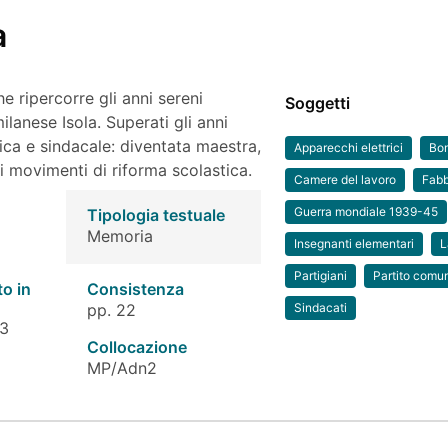
a
 ripercorre gli anni sereni
Soggetti
ilanese Isola. Superati gli anni
itica e sindacale: diventata maestra,
Apparecchi elettrici
Bo
i movimenti di riforma scolastica.
Camere del lavoro
Fabb
Guerra mondiale 1939-45
Tipologia testuale
Memoria
Insegnanti elementari
L
Partigiani
Partito comu
to in
Consistenza
pp. 22
Sindacati
 3
Collocazione
MP/Adn2