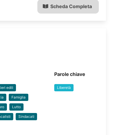
Scheda Completa
Parole chiave
eri edili
Liberetà
zia
Famiglia
oro
Lutto
calisti
Sindacati