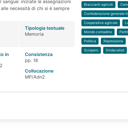
l sangue: iniziate le assegnazioni
Braccianti agricoli
Came
 alle necessità di chi si è sempre
Confederazione generale ita
Cooperative agricole
L
Tipologia testuale
Mondo contadino
Parti
Memoria
Politica
Repressione
Sciopero
Sindacalisti
to in
Consistenza
pp. 18
 2
Collocazione
MP/Adn2