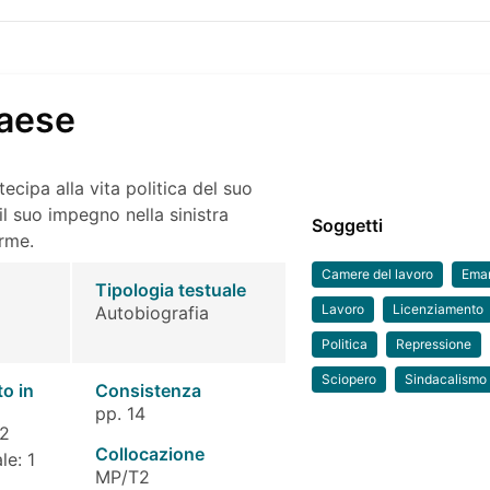
Paese
ecipa alla vita politica del suo
 il suo impegno nella sinistra
Soggetti
orme.
Camere del lavoro
Emar
Tipologia testuale
Lavoro
Licenziamento
Autobiografia
Politica
Repressione
Sciopero
Sindacalismo
to in
Consistenza
pp. 14
 2
Collocazione
le: 1
MP/T2