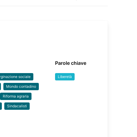
Parole chiave
ginazione sociale
Liberetà
Mondo contadino
Riforma agraria
Sindacalisti