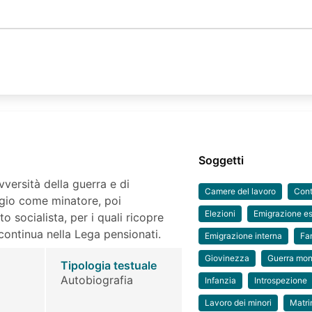
Soggetti
versità della guerra e di
Camere del lavoro
Cont
elgio come minatore, poi
Elezioni
Emigrazione e
o socialista, per i quali ricopre
 continua nella Lega pensionati.
Emigrazione interna
Fa
Giovinezza
Guerra mon
Tipologia testuale
Autobiografia
Infanzia
Introspezione
Lavoro dei minori
Matri