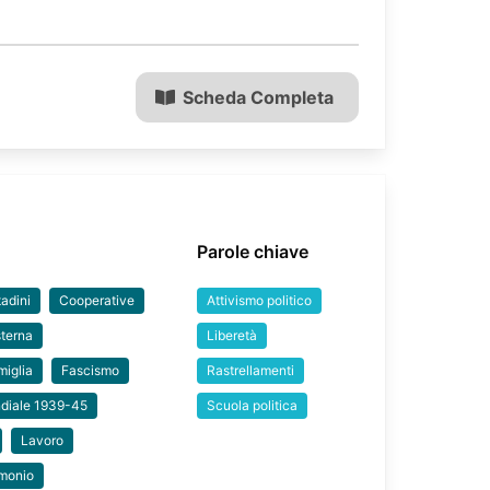
Scheda Completa
Parole chiave
adini
Cooperative
Attivismo politico
sterna
Liberetà
miglia
Fascismo
Rastrellamenti
diale 1939-45
Scuola politica
Lavoro
monio