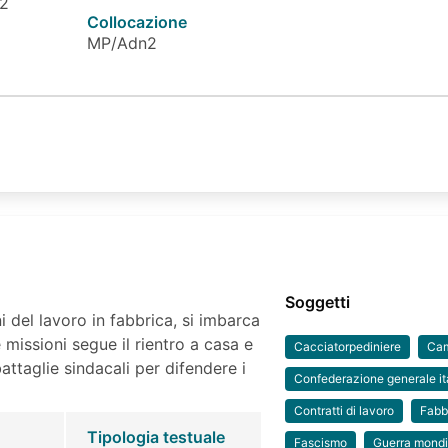
 2
Collocazione
MP/Adn2
Soggetti
 del lavoro in fabbrica, si imbarca
 missioni segue il rientro a casa e
Cacciatorpediniere
Cam
attaglie sindacali per difendere i
Confederazione generale ita
Contratti di lavoro
Fabb
Tipologia testuale
Fascismo
Guerra mond