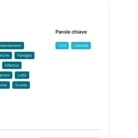
Parole chiave
mbardamenti
CLN
Liberetà
riche
Famiglia
Infanzia
avoro
Lutto
nista
Scuola