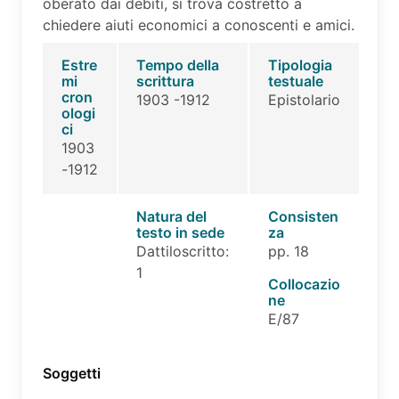
oberato dai debiti, si trova costretto a
chiedere aiuti economici a conoscenti e amici.
Estre
Tempo della
Tipologia
mi
scrittura
testuale
cron
1903 -1912
Epistolario
ologi
ci
1903
-1912
Natura del
Consisten
testo in sede
za
Dattiloscritto:
pp. 18
1
Collocazio
ne
E/87
Soggetti