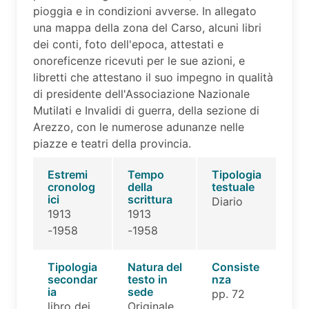
pioggia e in condizioni avverse. In allegato
una mappa della zona del Carso, alcuni libri
dei conti, foto dell'epoca, attestati e
onoreficenze ricevuti per le sue azioni, e
libretti che attestano il suo impegno in qualità
di presidente dell'Associazione Nazionale
Mutilati e Invalidi di guerra, della sezione di
Arezzo, con le numerose adunanze nelle
piazze e teatri della provincia.
Estremi
Tempo
Tipologia
cronolog
della
testuale
ici
scrittura
Diario
1913
1913
-1958
-1958
Tipologia
Natura del
Consiste
secondar
testo in
nza
ia
sede
pp. 72
libro dei
Originale