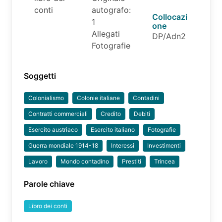
conti
autografo:
Collocazi
1
one
Allegati
DP/Adn2
Fotografie
Soggetti
Colonialismo
Colonie italiane
Contadini
Contratti commerciali
Credito
Debiti
Esercito austriaco
Esercito italiano
Fotografie
Guerra mondiale 1914-18
Interessi
Investimenti
Lavoro
Mondo contadino
Prestiti
Trincea
Parole chiave
Libro dei conti