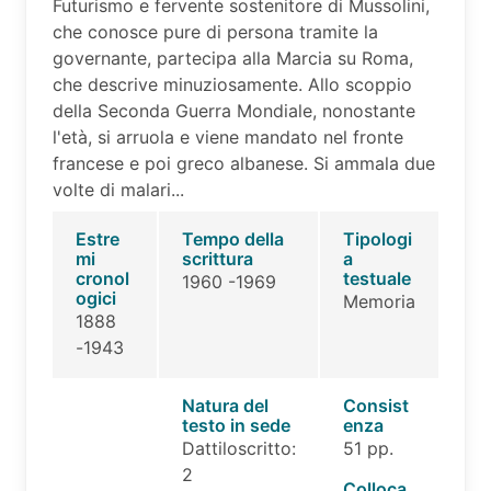
Futurismo e fervente sostenitore di Mussolini,
che conosce pure di persona tramite la
governante, partecipa alla Marcia su Roma,
che descrive minuziosamente. Allo scoppio
della Seconda Guerra Mondiale, nonostante
l'età, si arruola e viene mandato nel fronte
francese e poi greco albanese. Si ammala due
volte di malari...
Estre
Tempo della
Tipologi
mi
scrittura
a
cronol
testuale
1960 -1969
ogici
Memoria
1888
-1943
Natura del
Consist
testo in sede
enza
Dattiloscritto:
51 pp.
2
Colloca