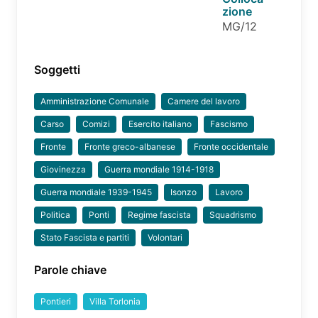
zione
MG/12
Soggetti
Amministrazione Comunale
Camere del lavoro
Carso
Comizi
Esercito italiano
Fascismo
Fronte
Fronte greco-albanese
Fronte occidentale
Giovinezza
Guerra mondiale 1914-1918
Guerra mondiale 1939-1945
Isonzo
Lavoro
Politica
Ponti
Regime fascista
Squadrismo
Stato Fascista e partiti
Volontari
Parole chiave
Pontieri
Villa Torlonia