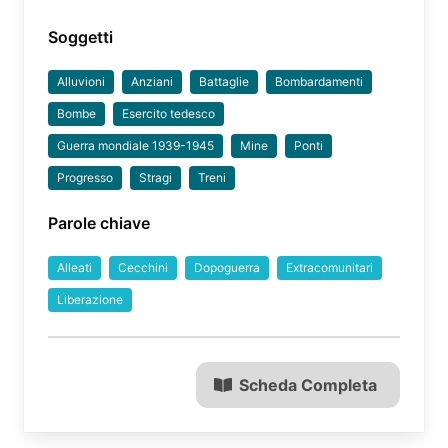
Soggetti
Alluvioni
Anziani
Battaglie
Bombardamenti
Bombe
Esercito tedesco
Guerra mondiale 1939-1945
Mine
Ponti
Progresso
Stragi
Treni
Parole chiave
Alleati
Cecchini
Dopoguerra
Extracomunitari
Liberazione
Scheda Completa