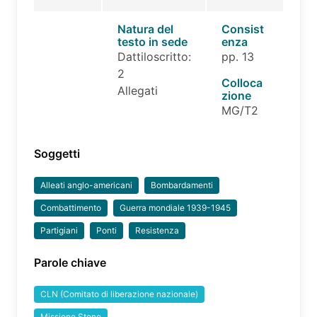
Natura del
Consist
testo in sede
enza
Dattiloscritto:
pp. 13
2
Colloca
Allegati
zione
MG/T2
Soggetti
Alleati anglo-americani
Bombardamenti
Combattimento
Guerra mondiale 1939-1945
Partigiani
Ponti
Resistenza
Parole chiave
CLN (Comitato di liberazione nazionale)
Missione Stone