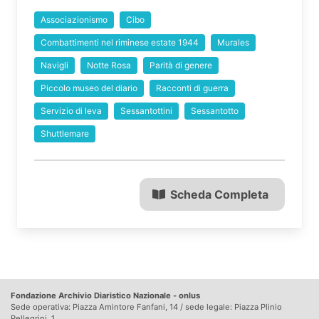
Associazionismo
Cibo
Combattimenti nel riminese estate 1944
Murales
Navigli
Notte Rosa
Parità di genere
Piccolo museo del diario
Racconti di guerra
Servizio di leva
Sessantottini
Sessantotto
Shuttlemare
Scheda Completa
Fondazione Archivio Diaristico Nazionale - onlus
Sede operativa: Piazza Amintore Fanfani, 14 / sede legale: Piazza Plinio
Pellegrini, 1