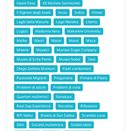
Haast Pass
IIS Michele Sanmicheli
Il Signore degli Anelli
Incas
Indios
Khmer
Laghi della Masuria
Lago Wanaka
Liberty
Lugazi
Madonna Nera
Makerere University
Malba
Maori
Masai
Maxxi
Maya
Miseria
Mosaici
Mumias Sugar Company
Museo di Evita Peron
Museo Nobel
Oasi
Otago Settlers Museum
Padri comboniani
Pastorale Migranti
Pinguineria
Primato di Pietro
Problemi di salute
Problemi di vista
Quartieri multietnici
Ranakpur
Real Gap Experience
Recoleta
Riflessioni
Rift Valley
Risiera di San Sabba
Scambio casa
Sikh
Società multietnica
Soldati ebrei