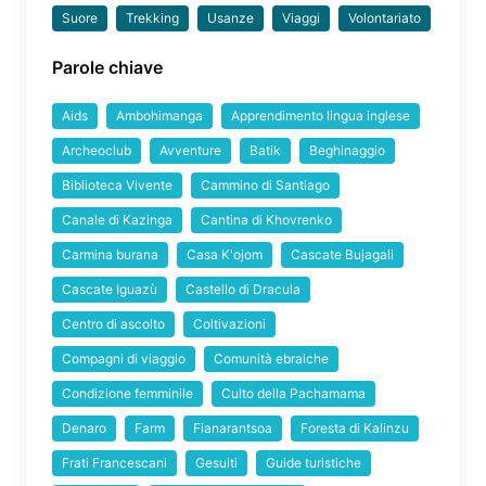
Suore
Trekking
Usanze
Viaggi
Volontariato
Parole chiave
Aids
Ambohimanga
Apprendimento lingua inglese
Archeoclub
Avventure
Batik
Beghinaggio
Biblioteca Vivente
Cammino di Santiago
Canale di Kazinga
Cantina di Khovrenko
Carmina burana
Casa K'ojom
Cascate Bujagali
Cascate Iguazù
Castello di Dracula
Centro di ascolto
Coltivazioni
Compagni di viaggio
Comunità ebraiche
Condizione femminile
Culto della Pachamama
Denaro
Farm
Fianarantsoa
Foresta di Kalinzu
Frati Francescani
Gesuiti
Guide turistiche