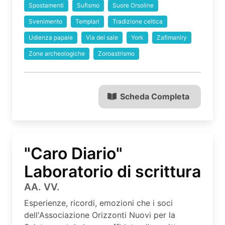
Spostamenti
Sufismo
Suore Orsoline
Svenimento
Templari
Tradizione celtica
Udienza papale
Via del sale
York
Zafimaniry
Zone archeologiche
Zoroastrismo
Scheda Completa
"Caro Diario"
Laboratorio di scrittura
AA. VV.
Esperienze, ricordi, emozioni che i soci
dell'Associazione Orizzonti Nuovi per la