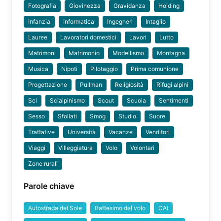
Fotografia
Giovinezza
Gravidanza
Holding
Infanzia
Informatica
Ingegneri
Intaglio
Lauree
Lavoratori domestici
Lavori
Lutto
Matrimoni
Matrimonio
Modellismo
Montagna
Musica
Nipoti
Pilotaggio
Prima comunione
Progettazione
Pullman
Religiosità
Rifugi alpini
Sci
Scialpinismo
Scout
Scuola
Sentimenti
Sesso
Sfollati
Smog
Studio
Suore
Trattative
Università
Vacanze
Venditori
Viaggi
Villeggiatura
Volo
Volontari
Zone rurali
Parole chiave
Autostrada del Sole
Battesimo del volo
CAI