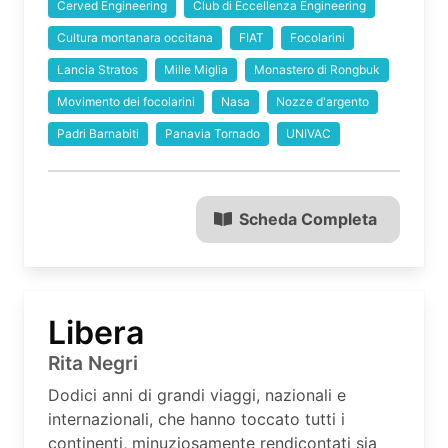
Cerved Engineering
Club di Eccellenza Engineering
Cultura montanara occitana
FIAT
Focolarini
Lancia Stratos
Mille Miglia
Monastero di Rongbuk
Movimento dei focolarini
Nasa
Nozze d'argento
Padri Barnabiti
Panavia Tornado
UNIVAC
Scheda Completa
Libera
Rita Negri
Dodici anni di grandi viaggi, nazionali e
internazionali, che hanno toccato tutti i
continenti, minuziosamente rendicontati sia