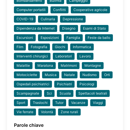
Bombardamenti
Bulimia
Campeggio
Computer portatili
Conflitti
Cooperative agricole
COVID-19
Culinaria
Depressione
Dipendenza da Internet
Disegno
Esami di Stato
Escursioni
Esposizioni
Famiglia
Feste da ballo
Film
Fotografia
Giochi
Informatica
Interventi chirurgici
Laboratori
Lavoro
Malattie
Maratona
Matrimoni
Montagne
Motociclette
Musica
Natale
Nudismo
Orti
Ospedali psichiatrici
Psichiatri
Psicologi
Scampagnate
Sci
Scuola
Spettacoli teatrali
Sport
Traslochi
Tutor
Vacanze
Viaggi
Vie ferrate
Volontà
Zone rurali
Parole chiave