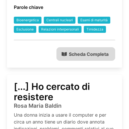
Parole chiave
Bioenergetica
Centrali nucleari
Esami di maturità
Esclusione
Relazioni interpersonali
Timidezza
Scheda Completa
[...] Ho cercato di
resistere
Rosa Maria Baldin
Una donna inizia a usare il computer e per
circa un anno tiene un diario dove annota
indicazioni, problemi, commenti relativi al suo