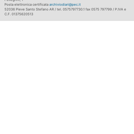
Posta elettronica certificata
archiviodiari@pec.it
52036 Pieve Santo Stefano AR / tel. 0575797730.1 fax 0575 797799 / P.IVA e
C.F. 01375620513