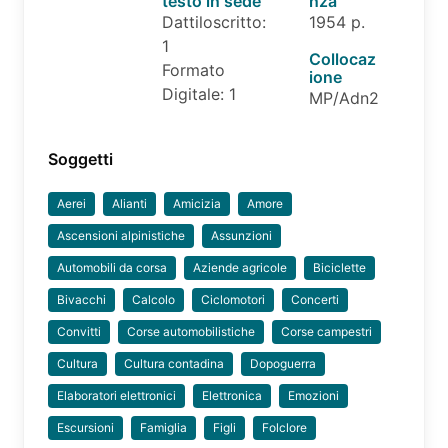
testo in sede
nza
Dattiloscritto:
1954 p.
1
Collocaz
Formato
ione
Digitale: 1
MP/Adn2
Soggetti
Aerei
Alianti
Amicizia
Amore
Ascensioni alpinistiche
Assunzioni
Automobili da corsa
Aziende agricole
Biciclette
Bivacchi
Calcolo
Ciclomotori
Concerti
Convitti
Corse automobilistiche
Corse campestri
Cultura
Cultura contadina
Dopoguerra
Elaboratori elettronici
Elettronica
Emozioni
Escursioni
Famiglia
Figli
Folclore