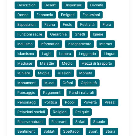
Descrizioni
Deserti
Dispensari
Divinità
Donne
Economia
Emigrati
Escursioni
Esposizioni
Fauna
Feste
Festività
Flora
Funzioni sacre
Gerarchia
Ghetti
Igiene
Induismo
Informatica
Insegnamento
Internet
Islamismo
Laghi
Lebbra
Leggende
Lingue
Madrase
Malattie
Medici
Mezzi di trasporto
Miniere
Miopia
Missioni
Moneta
Monumenti
Musei
Orfani
Ospitalità
Paesaggio
Pagamenti
Parchi naturali
Personaggi
Politica
Popoli
Povertà
Prezzi
Relazioni sociali
Religioni
Reliquie
Risorse naturali
Ristoranti
Safari
Scuole
Sentimenti
Soldati
Spettacoli
Sport
Storia