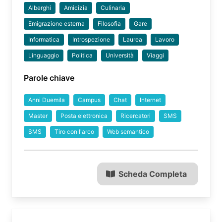
Alberghi
Amicizia
Culinaria
Emigrazione esterna
Filosofia
Gare
Informatica
Introspezione
Laurea
Lavoro
Linguaggio
Politica
Università
Viaggi
Parole chiave
Anni Duemila
Campus
Chat
Internet
Master
Posta elettronica
Ricercatori
SMS
SMS
Tiro con l'arco
Web semantico
Scheda Completa