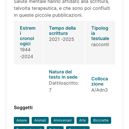
Salute mentale hanno affidato alla scrittura,
talvolta terapeutica, e che sono poi confluiti
in queste piccole pubblicazioni.
Estrem
Tempo della
Tipolog
i
scrittura
ia
cronol
testuale
2021 -2025
ogici
racconti
1944
-2024
Natura del
testo in sede
Colloca
Dattiloscritto:
zione
7
A/Adn3
Soggetti
Amore
Animali
Anniversari
Arte
Biciclette