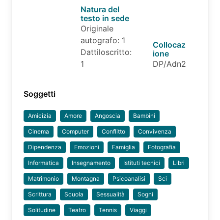
Natura del
testo in sede
Originale
autografo: 1
Collocaz
Dattiloscritto:
ione
1
DP/Adn2
Soggetti
Amicizia
Amore
Angoscia
Bambini
Cinema
Computer
Conflitto
Convivenza
Dipendenza
Emozioni
Famiglia
Fotografia
Informatica
Insegnamento
Istituti tecnici
Libri
Matrimonio
Montagna
Psicoanalisi
Sci
Scrittura
Scuola
Sessualità
Sogni
Solitudine
Teatro
Tennis
Viaggi