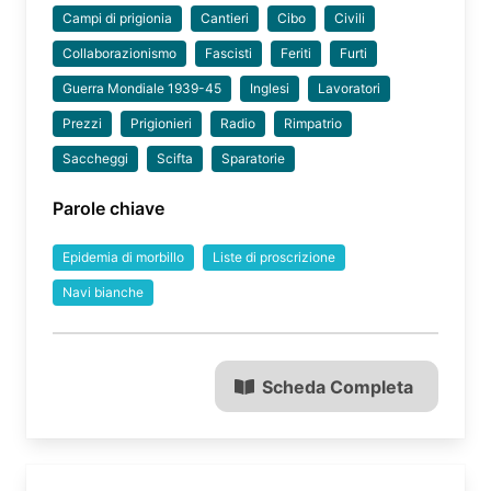
Campi di prigionia
Cantieri
Cibo
Civili
Collaborazionismo
Fascisti
Feriti
Furti
Guerra Mondiale 1939-45
Inglesi
Lavoratori
Prezzi
Prigionieri
Radio
Rimpatrio
Saccheggi
Scifta
Sparatorie
Parole chiave
Epidemia di morbillo
Liste di proscrizione
Navi bianche
Scheda Completa