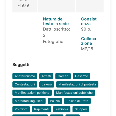
-1979
Natura del
Consist
testo in sede
enza
Dattiloscritto:
90 p.
2
Colloca
Fotografie
zione
MP/18
Soggetti
Antiterrorismo
Arresti
Carceri
Caserme
Contestazioni
Lavoro
Manifestazioni di protesta
Manifestazioni politiche
Manifestazioni pubbliche
Marcatori linguistici
Polizia
Polizia di Stato
Poliziotti
Rapimenti
Rebibbia
Scioperi