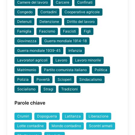
Camere del lavoro
Carcere
Confinati
Congedo
Contadini
Cooperative agricole
Detenuti
Detenzione
Diritto del lavoro
Famiglia
Fascismo
Fascisti
Figli
Giovinezza
Guerra mondiale 1914-18
Guerra mondiale 1939-45
Infanzia
Lavoratori agricoli
Lavoro
Lavoro minorile
Matrimonio
Partito comunista italiano
Politica
Polizia
Povertà
Scioperi
Sindacalismo
Socialismo
Stragi
Tradizioni
Parole chiave
Crumiri
Dopoguerra
Latitanza
Liberazione
Lotte contadine
Mondo contadino
Scontri armati