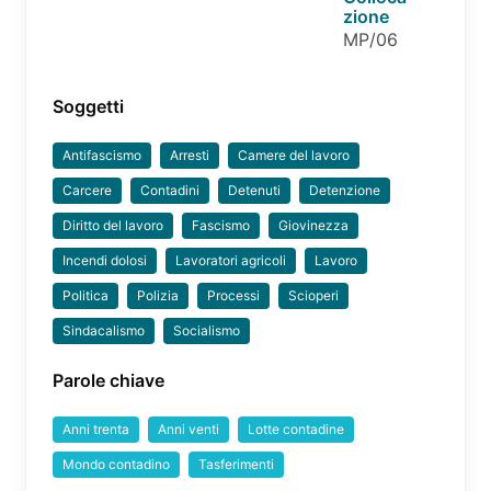
zione
MP/06
Soggetti
Antifascismo
Arresti
Camere del lavoro
Carcere
Contadini
Detenuti
Detenzione
Diritto del lavoro
Fascismo
Giovinezza
Incendi dolosi
Lavoratori agricoli
Lavoro
Politica
Polizia
Processi
Scioperi
Sindacalismo
Socialismo
Parole chiave
Anni trenta
Anni venti
Lotte contadine
Mondo contadino
Tasferimenti