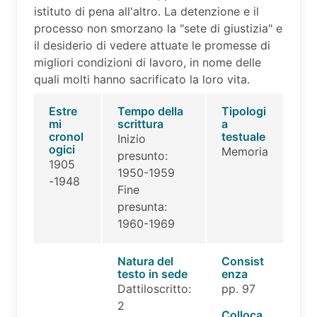
istituto di pena all'altro. La detenzione e il
processo non smorzano la "sete di giustizia" e
il desiderio di vedere attuate le promesse di
migliori condizioni di lavoro, in nome delle
quali molti hanno sacrificato la loro vita.
Estre
Tempo della
Tipologi
mi
scrittura
a
cronol
testuale
Inizio
ogici
Memoria
presunto:
1905
1950-1959
-1948
Fine
presunta:
1960-1969
Natura del
Consist
testo in sede
enza
Dattiloscritto:
pp. 97
2
Colloca