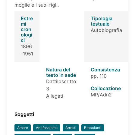
moglie e i suoi figli.
Estre
Tipologia
mi
testuale
cron
Autobiografia
ologi
ci
1896
-1951
Natura del
Consistenza
testo in sede
pp. 110
Dattiloscritto:
Collocazione
3
MP/Adn2
Allegati
Soggetti
Amore
Antifascismo
Arresti
Braccianti