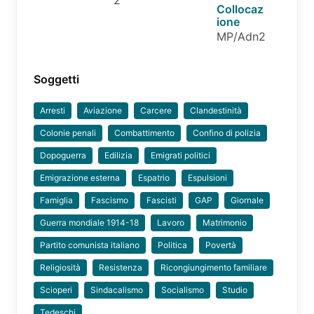
2
Collocaz
ione
MP/Adn2
Soggetti
Arresti
Aviazione
Carcere
Clandestinità
Colonie penali
Combattimento
Confino di polizia
Dopoguerra
Edilizia
Emigrati politici
Emigrazione esterna
Espatrio
Espulsioni
Famiglia
Fascismo
Fascisti
GAP
Giornale
Guerra mondiale 1914-18
Lavoro
Matrimonio
Partito comunista italiano
Politica
Povertà
Religiosità
Resistenza
Ricongiungimento familiare
Scioperi
Sindacalismo
Socialismo
Studio
Tedeschi