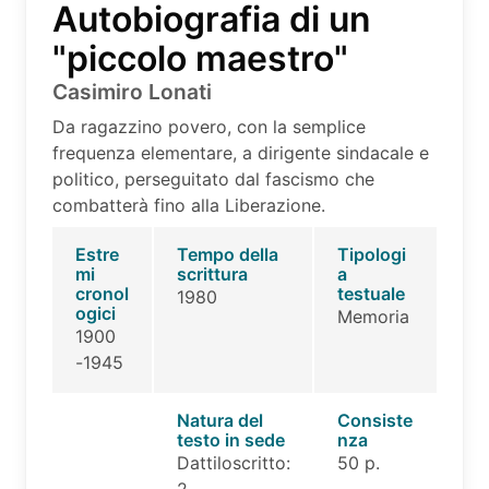
Autobiografia di un
"piccolo maestro"
Casimiro Lonati
Da ragazzino povero, con la semplice
frequenza elementare, a dirigente sindacale e
politico, perseguitato dal fascismo che
combatterà fino alla Liberazione.
Estre
Tempo della
Tipologi
mi
scrittura
a
cronol
testuale
1980
ogici
Memoria
1900
-1945
Natura del
Consiste
testo in sede
nza
Dattiloscritto:
50 p.