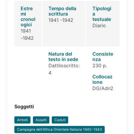
Estre
Tempo della
Tipologi
mi
scrittura
a
cronol
testuale
1941 -1942
ogici
Diario
1941
-1942
Natura del
Consiste
testo in sede
nza
Dattiloscritto:
230 p.
4
Collocaz
ione
DG/Adn2
Soggetti
Arresti
Assalti
Caduti
Campagna dell'Africa Orientale Italiana 1940-1943