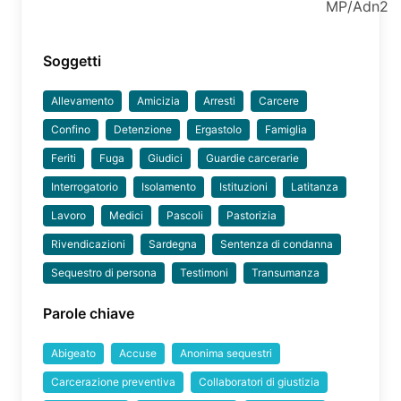
MP/Adn2
Soggetti
Allevamento
Amicizia
Arresti
Carcere
Confino
Detenzione
Ergastolo
Famiglia
Feriti
Fuga
Giudici
Guardie carcerarie
Interrogatorio
Isolamento
Istituzioni
Latitanza
Lavoro
Medici
Pascoli
Pastorizia
Rivendicazioni
Sardegna
Sentenza di condanna
Sequestro di persona
Testimoni
Transumanza
Parole chiave
Abigeato
Accuse
Anonima sequestri
Carcerazione preventiva
Collaboratori di giustizia