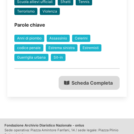
Scuola allievi ufficiali
Sfratti
Tennis
Terrorismo
Violenza
Parole chiave
Anni di piombo
Assassinio
Celerini
codice penale
Estrema sinistra
Estremisti
Guerriglia urbana
Sit-in
Scheda Completa
Fondazione Archivio Diaristico Nazionale - onlus
Sede operativa: Piazza Amintore Fanfani, 14 / sede legale: Piazza Plinio