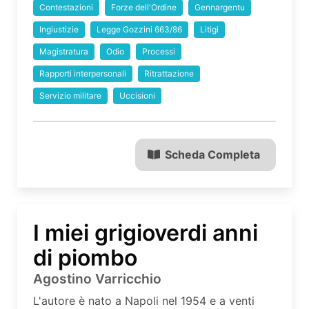
Contestazioni
Forze dell'Ordine
Gennargentu
Ingiustizie
Legge Gozzini 663/86
Litigi
Magistratura
Odio
Processi
Rapporti interpersonali
Ritrattazione
Servizio militare
Uccisioni
Scheda Completa
I miei grigioverdi anni
di piombo
Agostino Varricchio
L'autore è nato a Napoli nel 1954 e a venti