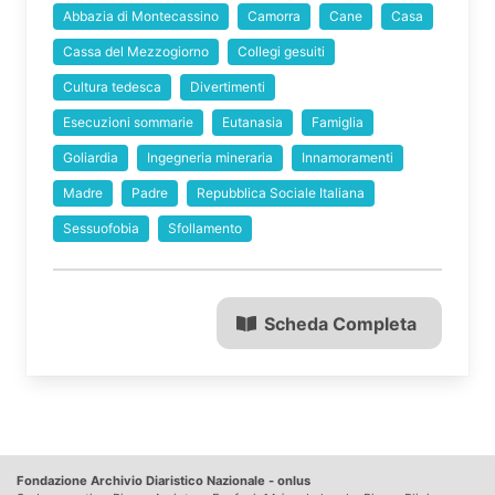
Abbazia di Montecassino
Camorra
Cane
Casa
Cassa del Mezzogiorno
Collegi gesuiti
Cultura tedesca
Divertimenti
Esecuzioni sommarie
Eutanasia
Famiglia
Goliardia
Ingegneria mineraria
Innamoramenti
Madre
Padre
Repubblica Sociale Italiana
Sessuofobia
Sfollamento
Scheda Completa
Fondazione Archivio Diaristico Nazionale - onlus