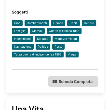
Soggetti
Cibo
Combattimenti
Crimea
Debiti
Denaro
Famiglia
Giornali
Guerra di Crimea 1855
Investimenti
Malattie
Manovre militari
Navigazione
Politica
Posta
Terza guerra di indipendenza 1866
Viaggi
Scheda Completa
Una Vita