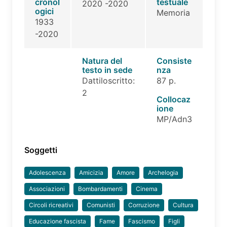
cronol
testuale
2020 -2020
ogici
Memoria
1933
-2020
Natura del
Consiste
testo in sede
nza
Dattiloscritto:
87 p.
2
Collocaz
ione
MP/Adn3
Soggetti
Adolescenza
Amicizia
Amore
Archelogia
Associazioni
Bombardamenti
Cinema
Circoli ricreativi
Comunisti
Corruzione
Cultura
Educazione fascista
Fame
Fascismo
Figli