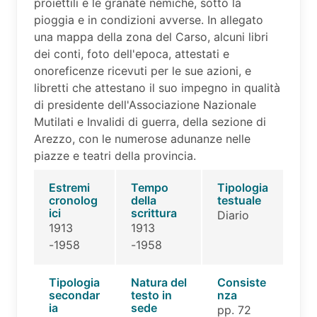
proiettili e le granate nemiche, sotto la
pioggia e in condizioni avverse. In allegato
una mappa della zona del Carso, alcuni libri
dei conti, foto dell'epoca, attestati e
onoreficenze ricevuti per le sue azioni, e
libretti che attestano il suo impegno in qualità
di presidente dell'Associazione Nazionale
Mutilati e Invalidi di guerra, della sezione di
Arezzo, con le numerose adunanze nelle
piazze e teatri della provincia.
Estremi
Tempo
Tipologia
cronolog
della
testuale
ici
scrittura
Diario
1913
1913
-1958
-1958
Tipologia
Natura del
Consiste
secondar
testo in
nza
ia
sede
pp. 72