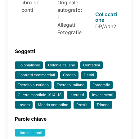
libro dei
Originale
conti
autografo:
Collocazi
1
one
Allegati
DP/Adn2
Fotografie
Soggetti
Colonialismo
Colonie italiane
Contadini
Contratti commerciali
Credito
Debiti
Esercito austriaco
Esercito italiano
Fotografie
Guerra mondiale 1914-18
Interessi
Investimenti
Lavoro
Mondo contadino
Prestiti
Trincea
Parole chiave
Libro dei conti