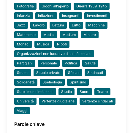
Fotografia
Giochi all'aperto
Guerra 1939-1945
Infanzia
Inflazione
Insegnanti
Investimenti
Jazz
Lavoro
Lettura
Lutto
Macchine
Matrimonio
Medici
Medium
Miniere
Monaci
Musica
Nipoti
Organizzazioni non lucrative di utilità sociale
Partigiani
Personale
Politica
Salute
Scuole
Scuole private
Sfollati
Sindacati
Solidarietà
Speleologia
Spiritismo
Stabilimenti industriali
Studio
Suore
Teatro
Università
Vertenze giudiziarie
Vertenze sindacali
Viaggi
Parole chiave