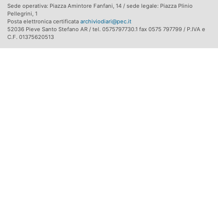
Sede operativa: Piazza Amintore Fanfani, 14 / sede legale: Piazza Plinio
Pellegrini, 1
Posta elettronica certificata
archiviodiari@pec.it
52036 Pieve Santo Stefano AR / tel. 0575797730.1 fax 0575 797799 / P.IVA e
C.F. 01375620513