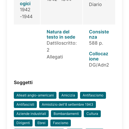
ogici
Diario
1942
-1944
Natura del
Consiste
testo in sede
nza
Dattiloscritto:
588 p.
2
Collocaz
Allegati
ione
DG/Adn2
Soggetti
Alleati anglo-americani
Amicizia
Antifascismo
Antifascisti
Armistizio dell'8 settembre 1943
Aziende industriali
Bombardamenti
Cultura
Dirigenti
Ebrei
Fascismo