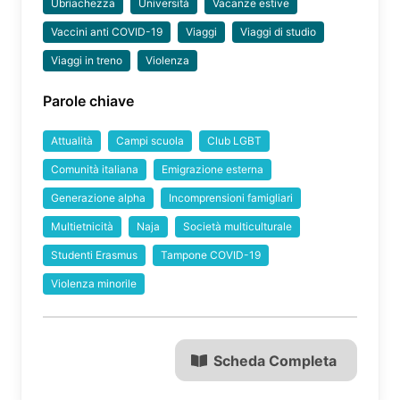
Ubriachezza
Università
Vacanze estive
Vaccini anti COVID-19
Viaggi
Viaggi di studio
Viaggi in treno
Violenza
Parole chiave
Attualità
Campi scuola
Club LGBT
Comunità italiana
Emigrazione esterna
Generazione alpha
Incomprensioni famigliari
Multietnicità
Naja
Società multiculturale
Studenti Erasmus
Tampone COVID-19
Violenza minorile
Scheda Completa