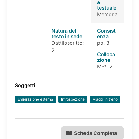
a
testuale
Memoria
Natura del
Consist
testo in sede
enza
Dattiloscritto:
pp. 3
2
Colloca
zione
MP/T2
Soggetti
Emigrazione esterna
Introspezione
Viaggi in treno
Scheda Completa