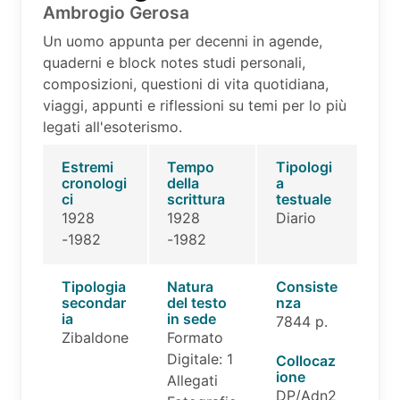
Ambrogio Gerosa
Un uomo appunta per decenni in agende,
quaderni e block notes studi personali,
composizioni, questioni di vita quotidiana,
viaggi, appunti e riflessioni su temi per lo più
legati all'esoterismo.
Estremi
Tempo
Tipologi
cronologi
della
a
ci
scrittura
testuale
1928
1928
Diario
-1982
-1982
Tipologia
Natura
Consiste
secondar
del testo
nza
ia
in sede
7844 p.
Zibaldone
Formato
Digitale: 1
Collocaz
ione
Allegati
DP/Adn2