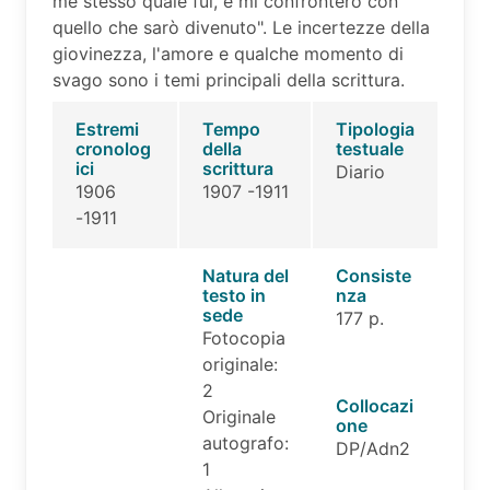
me stesso quale fui, e mi confronterò con
quello che sarò divenuto". Le incertezze della
giovinezza, l'amore e qualche momento di
svago sono i temi principali della scrittura.
Estremi
Tempo
Tipologia
cronolog
della
testuale
ici
scrittura
Diario
1906
1907 -1911
-1911
Natura del
Consiste
testo in
nza
sede
177 p.
Fotocopia
originale:
2
Collocazi
Originale
one
autografo:
DP/Adn2
1