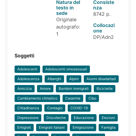
Natura del
Consiste
testo in
nza
sede
8742 p.
Originale
Collocazi
autografo:
one
1
DP/Adn2
Soggetti
Adolescenti
Adolescenti omosessuali
Adolescenza
Alberghi
Alpini
Alunni disadattati
Amicizia
Amore
Bambini immigrati
Biciclette
Cambiamento climatico
Caserme
Cibo
Cittadinanza
Contagio
COVID-19
Depressione
Discoteche
Educazione
Elezioni
Emigrati
Emigrati italiani
Emigrazione
Famiglia