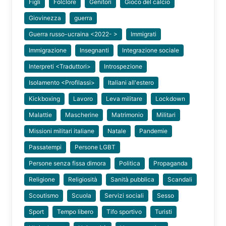
Figli
Folclore
Genitori
Gioco del calcio
Giovinezza
guerra
Guerra russo-ucraina <2022- >
Immigrati
Immigrazione
Insegnanti
Integrazione sociale
Interpreti <Traduttori>
Introspezione
Isolamento <Profilassi>
Italiani all'estero
Kickboxing
Lavoro
Leva militare
Lockdown
Malattie
Mascherine
Matrimonio
Militari
Missioni militari italiane
Natale
Pandemie
Passatempi
Persone LGBT
Persone senza fissa dimora
Politica
Propaganda
Religione
Religiosità
Sanità pubblica
Scandali
Scoutismo
Scuola
Servizi sociali
Sesso
Sport
Tempo libero
Tifo sportivo
Turisti