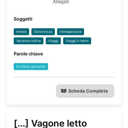
Allegati
Soggetti
Amore
Giovinezza
Introspezione
Vacanze estive
Viaggi
Viaggi in treno
Parole chiave
Scrittura giovanile
Scheda Completa
[...] Vagone letto