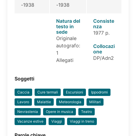
-1938
-1938
Natura del
Consiste
testo in
nza
sede
1977 p.
Originale
autografo:
Collocazi
one
1
DP/Adn2
Allegati
Soggetti
Caccia
Cure termali
Escursioni
Ippodromi
Lavoro
Malattie
Meteorologia
Militari
Nevrastenia
Opere in musica
Teatro
Vacanze estive
Viaggi
Viaggi in treno
Parole chiave