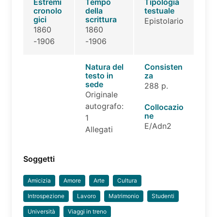
Estremi
Tempo
Tipologia
cronolo
della
testuale
gici
scrittura
Epistolario
1860
1860
-1906
-1906
Natura del
Consisten
testo in
za
sede
288 p.
Originale
autografo:
Collocazio
ne
1
E/Adn2
Allegati
Soggetti
Amicizia
Amore
Arte
Cultura
Introspezione
Lavoro
Matrimonio
Studenti
Università
Viaggi in treno