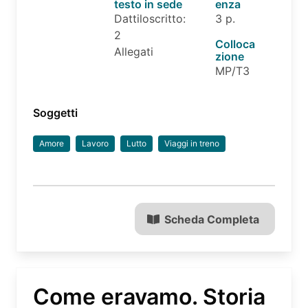
testo in sede
enza
Dattiloscritto:
3 p.
2
Colloca
Allegati
zione
MP/T3
Soggetti
Amore
Lavoro
Lutto
Viaggi in treno
Scheda Completa
Come eravamo. Storia