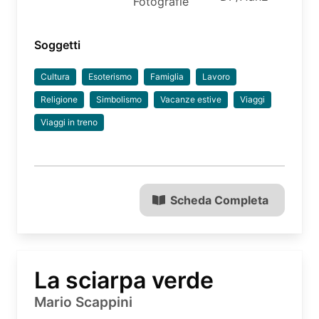
Fotografie
Soggetti
Cultura
Esoterismo
Famiglia
Lavoro
Religione
Simbolismo
Vacanze estive
Viaggi
Viaggi in treno
Scheda Completa
La sciarpa verde
Mario Scappini