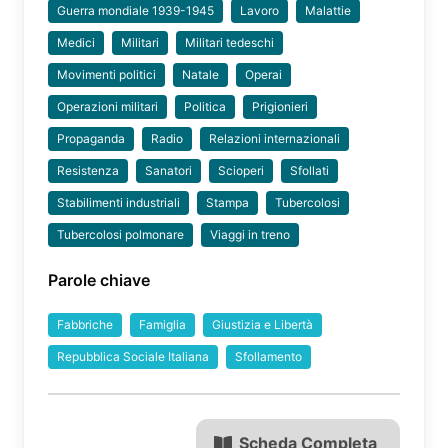
Guerra mondiale 1939-1945
Lavoro
Malattie
Medici
Militari
Militari tedeschi
Movimenti politici
Natale
Operai
Operazioni militari
Politica
Prigionieri
Propaganda
Radio
Relazioni internazionali
Resistenza
Sanatori
Scioperi
Sfollati
Stabilimenti industriali
Stampa
Tubercolosi
Tubercolosi polmonare
Viaggi in treno
Parole chiave
Fabbriche
Famiglia
Giustizia e Libertà
Repubblica Sociale Italiana
Sfollamento
Scheda Completa