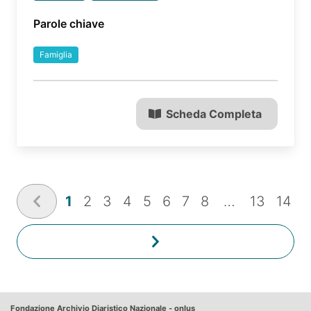
Parole chiave
Famiglia
Scheda Completa
1
2
3
4
5
6
7
8
…
13
14
Fondazione Archivio Diaristico Nazionale - onlus