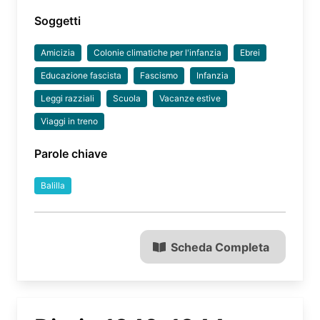
Soggetti
Amicizia
Colonie climatiche per l'infanzia
Ebrei
Educazione fascista
Fascismo
Infanzia
Leggi razziali
Scuola
Vacanze estive
Viaggi in treno
Parole chiave
Balilla
Scheda Completa