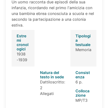
Un uomo racconta due episodi della sua
infanzia, ricordando nel primo l'amicizia con
una bambina ebrea conosciuta a scuola e nel
secondo la partecipazione a una colonia
estiva.
Estre
Tipologi
mi
a
cronol
testuale
ogici
Memoria
1938
-1939
Natura del
Consist
testo in sede
enza
Dattiloscritto:
6 p.
2
Colloca
Allegati
zione
MP/T3