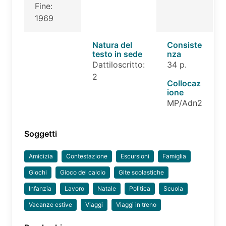
Fine:
1969
Natura del
Consiste
testo in sede
nza
Dattiloscritto:
34 p.
2
Collocaz
ione
MP/Adn2
Soggetti
Amicizia
Contestazione
Escursioni
Famiglia
Giochi
Gioco del calcio
Gite scolastiche
Infanzia
Lavoro
Natale
Politica
Scuola
Vacanze estive
Viaggi
Viaggi in treno