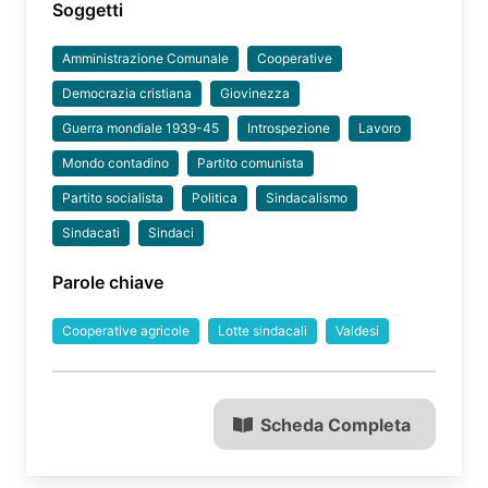
Soggetti
Amministrazione Comunale
Cooperative
Democrazia cristiana
Giovinezza
Guerra mondiale 1939-45
Introspezione
Lavoro
Mondo contadino
Partito comunista
Partito socialista
Politica
Sindacalismo
Sindacati
Sindaci
Parole chiave
Cooperative agricole
Lotte sindacali
Valdesi
Scheda Completa