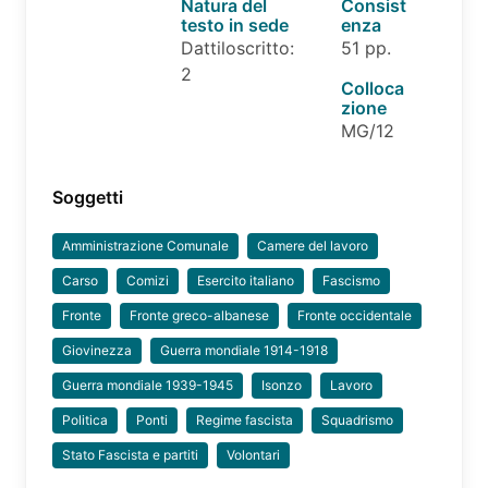
Natura del
Consist
testo in sede
enza
Dattiloscritto:
51 pp.
2
Colloca
zione
MG/12
Soggetti
Amministrazione Comunale
Camere del lavoro
Carso
Comizi
Esercito italiano
Fascismo
Fronte
Fronte greco-albanese
Fronte occidentale
Giovinezza
Guerra mondiale 1914-1918
Guerra mondiale 1939-1945
Isonzo
Lavoro
Politica
Ponti
Regime fascista
Squadrismo
Stato Fascista e partiti
Volontari