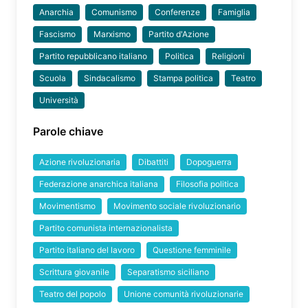
Anarchia
Comunismo
Conferenze
Famiglia
Fascismo
Marxismo
Partito d'Azione
Partito repubblicano italiano
Politica
Religioni
Scuola
Sindacalismo
Stampa politica
Teatro
Università
Parole chiave
Azione rivoluzionaria
Dibattiti
Dopoguerra
Federazione anarchica italiana
Filosofia politica
Movimentismo
Movimento sociale rivoluzionario
Partito comunista internazionalista
Partito italiano del lavoro
Questione femminile
Scrittura giovanile
Separatismo siciliano
Teatro del popolo
Unione comunità rivoluzionarie