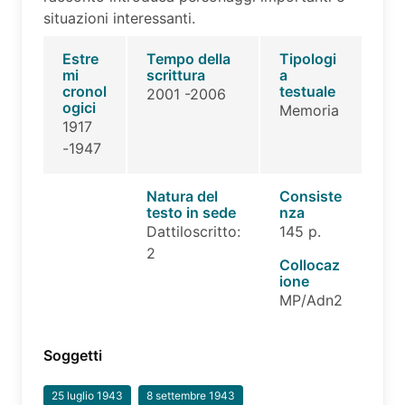
situazioni interessanti.
Estre
Tempo della
Tipologi
mi
scrittura
a
cronol
testuale
2001 -2006
ogici
Memoria
1917
-1947
Natura del
Consiste
testo in sede
nza
Dattiloscritto:
145 p.
2
Collocaz
ione
MP/Adn2
Soggetti
25 luglio 1943
8 settembre 1943