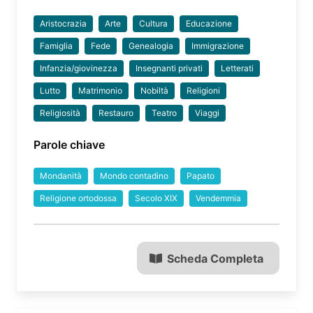
Aristocrazia
Arte
Cultura
Educazione
Famiglia
Fede
Genealogia
Immigrazione
Infanzia/giovinezza
Insegnanti privati
Letterati
Lutto
Matrimonio
Nobiltà
Religioni
Religiosità
Restauro
Teatro
Viaggi
Parole chiave
Mondanità
Mondo contadino
Papato
Religione ortodossa
Secolo XIX
Vendemmia
Scheda Completa