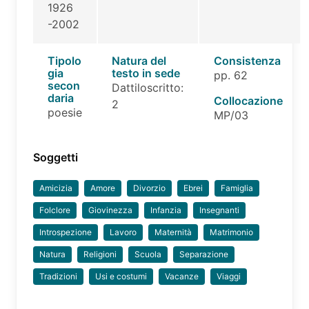
1926
-2002
Tipolo
Natura del
Consistenza
gia
testo in sede
pp. 62
secon
Dattiloscritto:
daria
Collocazione
2
poesie
MP/03
Soggetti
Amicizia
Amore
Divorzio
Ebrei
Famiglia
Folclore
Giovinezza
Infanzia
Insegnanti
Introspezione
Lavoro
Maternità
Matrimonio
Natura
Religioni
Scuola
Separazione
Tradizioni
Usi e costumi
Vacanze
Viaggi