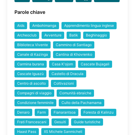
Parole chiave
Aids
Ambohimanga
Apprendimento lingua inglese
Archeoclub
Avventure
Batik
Beghinaggio
Biblioteca Vivente
Cammino di Santiago
Canale di Kazinga
Cantina di Khovrenko
Carmina burana
Casa K'ojom
Cascate Bujagali
Cascate Iguazù
Castello di Dracula
Centro di ascolto
Coltivazioni
Compagni di viaggio
Comunità ebraiche
Condizione femminile
Culto della Pachamama
Denaro
Farm
Fianarantsoa
Foresta di Kalinzu
Frati Francescani
Gesuiti
Guide turistiche
Haast Pass
IIS Michele Sanmicheli