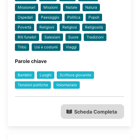
Missionari
Missioni
Natale
Natura
Ospedali
Paesaggio
Politica
Popoli
Povertà
Religioni
Religiosi
Religiosità
Riti funebri
Salesiani
Suore
Tradizioni
Tribù
Usi e costumi
Viaggi
Parole chiave
Bambini
Luoghi
Scrittura giovanile
Tensioni politiche
Volontariato
Scheda Completa