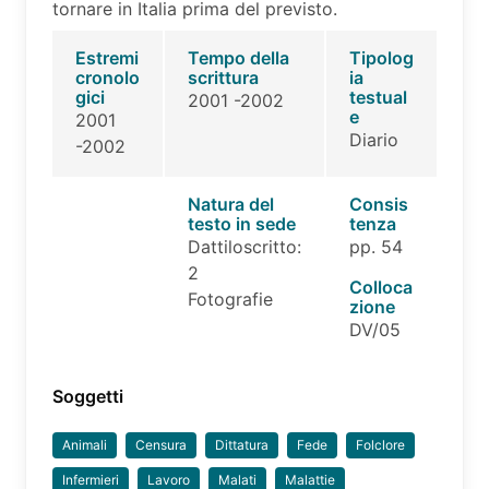
tornare in Italia prima del previsto.
Estremi
Tempo della
Tipolog
cronolo
scrittura
ia
gici
testual
2001 -2002
e
2001
Diario
-2002
Natura del
Consis
testo in sede
tenza
Dattiloscritto:
pp. 54
2
Colloca
Fotografie
zione
DV/05
Soggetti
Animali
Censura
Dittatura
Fede
Folclore
Infermieri
Lavoro
Malati
Malattie