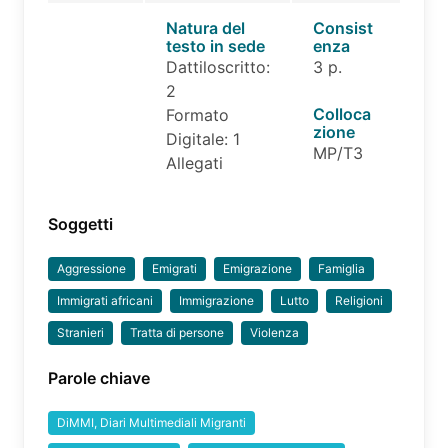
Natura del
Consist
testo in sede
enza
Dattiloscritto:
3 p.
2
Colloca
Formato
zione
Digitale: 1
MP/T3
Allegati
Soggetti
Aggressione
Emigrati
Emigrazione
Famiglia
Immigrati africani
Immigrazione
Lutto
Religioni
Stranieri
Tratta di persone
Violenza
Parole chiave
DiMMI, Diari Multimediali Migranti