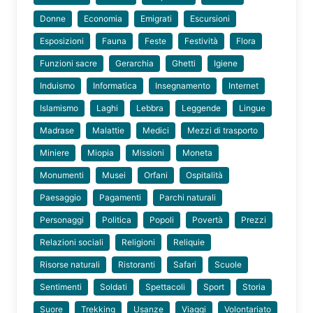
Donne
Economia
Emigrati
Escursioni
Esposizioni
Fauna
Feste
Festività
Flora
Funzioni sacre
Gerarchia
Ghetti
Igiene
Induismo
Informatica
Insegnamento
Internet
Islamismo
Laghi
Lebbra
Leggende
Lingue
Madrase
Malattie
Medici
Mezzi di trasporto
Miniere
Miopia
Missioni
Moneta
Monumenti
Musei
Orfani
Ospitalità
Paesaggio
Pagamenti
Parchi naturali
Personaggi
Politica
Popoli
Povertà
Prezzi
Relazioni sociali
Religioni
Reliquie
Risorse naturali
Ristoranti
Safari
Scuole
Sentimenti
Soldati
Spettacoli
Sport
Storia
Suore
Trekking
Usanze
Viaggi
Volontariato