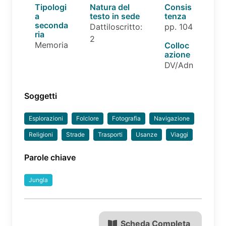
Tipologi
Natura del
Consis
a
testo in sede
tenza
seconda
Dattiloscritto:
pp. 104
ria
2
Memoria
Colloc
azione
DV/Adn
Soggetti
Esplorazioni
Folclore
Fotografia
Navigazione
Religioni
Strade
Trasporti
Usanze
Viaggi
Parole chiave
Jungla
Scheda Completa