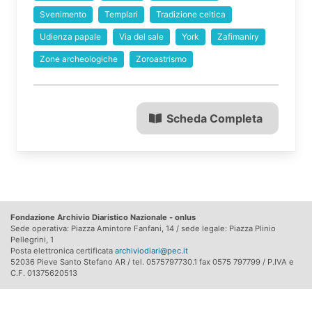
Svenimento
Templari
Tradizione celtica
Udienza papale
Via del sale
York
Zafimaniry
Zone archeologiche
Zoroastrismo
Scheda Completa
Fondazione Archivio Diaristico Nazionale - onlus
Sede operativa: Piazza Amintore Fanfani, 14 / sede legale: Piazza Plinio
Pellegrini, 1
Posta elettronica certificata
archiviodiari@pec.it
52036 Pieve Santo Stefano AR / tel. 0575797730.1 fax 0575 797799 / P.IVA e
C.F. 01375620513