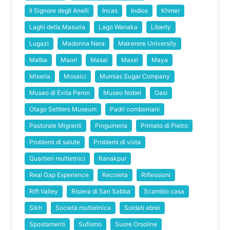
Il Signore degli Anelli
Incas
Indios
Khmer
Laghi della Masuria
Lago Wanaka
Liberty
Lugazi
Madonna Nera
Makerere University
Malba
Maori
Masai
Maxxi
Maya
Miseria
Mosaici
Mumias Sugar Company
Museo di Evita Peron
Museo Nobel
Oasi
Otago Settlers Museum
Padri comboniani
Pastorale Migranti
Pinguineria
Primato di Pietro
Problemi di salute
Problemi di vista
Quartieri multietnici
Ranakpur
Real Gap Experience
Recoleta
Riflessioni
Rift Valley
Risiera di San Sabba
Scambio casa
Sikh
Società multietnica
Soldati ebrei
Spostamenti
Sufismo
Suore Orsoline