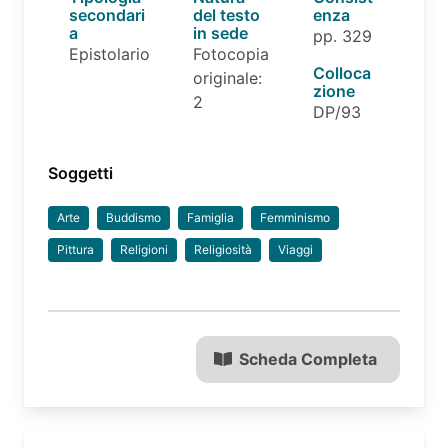
secondari
del testo
enza
a
in sede
pp. 329
Epistolario
Fotocopia
Colloca
originale:
zione
2
DP/93
Soggetti
Arte
Buddismo
Famiglia
Femminismo
Pittura
Religioni
Religiosità
Viaggi
Scheda Completa