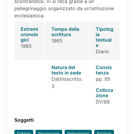
scontrandosi. Vi si reca grazie a un
pellegrinaggio organizzato da un'istituzione
ecclesiastica.
Estremi
Tempo della
Tipolog
cronolo
scrittura
ia
gici
testual
1965
e
1965
Diario
Natura del
Consis
testo in sede
tenza
Dattiloscritto:
pp. 95
3
Colloca
zione
DV/88
Soggetti
Folklore
Navigazione
Pellegrinaggi
Religioni