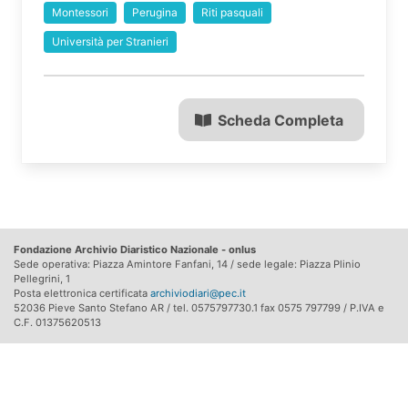
Montessori
Perugina
Riti pasquali
Università per Stranieri
Scheda Completa
Fondazione Archivio Diaristico Nazionale - onlus
Sede operativa: Piazza Amintore Fanfani, 14 / sede legale: Piazza Plinio
Pellegrini, 1
Posta elettronica certificata
archiviodiari@pec.it
52036 Pieve Santo Stefano AR / tel. 0575797730.1 fax 0575 797799 / P.IVA e
C.F. 01375620513