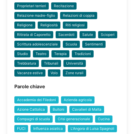
Proprietari terrieri
Recitazione
Relazione madre-figlio
Relazioni di coppia
Religione
Religiosità
Riti religiosi
Ritirata di Caporetto
Sacerdoti
Salute
Scioperi
Scrittura adolescenziale
Scuola
Sentimenti
Studio
Teatro
Terapia
Tradizioni
Trebbiatura
Tribunali
Università
Vacanze estive
Volo
Zone rurali
Parole chiave
Accademia dei Filedoni
Azienda agricola
Azione Cattolica
Buitoni
Cavalieri di Malta
Compagni di scuola
Crisi generazionale
Cucina
FUCI
Influenza asiatica
L'Angora di Luisa Spagnoli