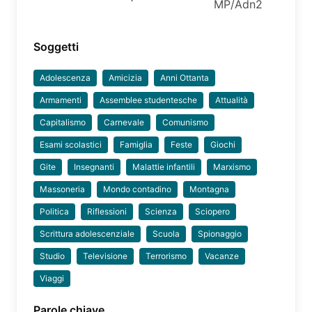
MP/Adn2
Soggetti
Adolescenza
Amicizia
Anni Ottanta
Armamenti
Assemblee studentesche
Attualità
Capitalismo
Carnevale
Comunismo
Esami scolastici
Famiglia
Feste
Giochi
Gite
Insegnanti
Malattie infantili
Marxismo
Massoneria
Mondo contadino
Montagna
Politica
Riflessioni
Scienza
Sciopero
Scrittura adolescenziale
Scuola
Spionaggio
Studio
Televisione
Terrorismo
Vacanze
Viaggi
Parole chiave