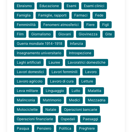
Ebraismo
Educazione
Esami
Esami clinici
Famiglia
Famiglie, rapporti
Farmaci
Fede
Femminilità
Fenomeni atmosferici
Fiere
Figli
Film
Giornalismo
Giovani
Giovinezza
Gite
Guerra mondiale 1914-1918
Infanzia
Insegnamento universitario
Introspezione
Laghi artificiali
Lauree
Lavoratrici domestiche
Lavori domestici
Lavori femminili
Lavoro
Lavoro agricolo
Lavoro di cura
Letture
Leva militare
Linguaggio
Lutto
Malattia
Malinconia
Matrimonio
Medici
Mezzadria
Motociclette
Natale
Operazioni bancarie
Operazioni finanziarie
Ospedali
Paesaggi
Pasqua
Pensiero
Politica
Preghiere