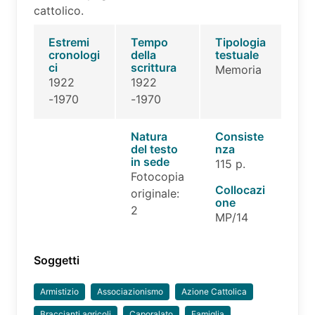
cattolico.
Estremi
Tempo
Tipologia
cronologi
della
testuale
ci
scrittura
Memoria
1922
1922
-1970
-1970
Natura
Consiste
del testo
nza
in sede
115 p.
Fotocopia
Collocazi
originale:
one
2
MP/14
Soggetti
Armistizio
Associazionismo
Azione Cattolica
Braccianti agricoli
Caporalato
Famiglia