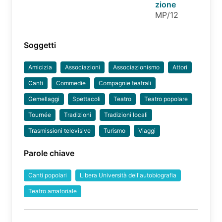
zione
MP/12
Soggetti
Amicizia
Associazioni
Associazionismo
Attori
Canti
Commedie
Compagnie teatrali
Gemellaggi
Spettacoli
Teatro
Teatro popolare
Tournée
Tradizioni
Tradizioni locali
Trasmissioni televisive
Turismo
Viaggi
Parole chiave
Canti popolari
Libera Università dell'autobiografia
Teatro amatoriale