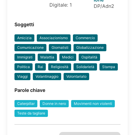
Digitale: 1
DP/Adn2
Soggetti
Amicizia
Associazionismo
Commercio
Comunicazione
Giornalisti
Globalizzazione
Immigrati
Malattia
Medici
Ospitalità
Politica
Rai
Religiosità
Solidarietà
Stampa
Viaggi
Volantinaggio
Volontariato
Parole chiave
Caterpillar
Donne in nero
Movimenti non violenti
Teste da tagliare