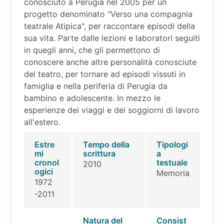
conosciuto a Perugia nel 2005 per un
progetto denominato "Verso una compagnia
teatrale Atipica", per raccontare episodi della
sua vita. Parte dalle lezioni e laboratori seguiti
in quegli anni, che gli permettono di
conoscere anche altre personalità conosciute
del teatro, per tornare ad episodi vissuti in
famiglia e nella periferia di Perugia da
bambino e adolescente. In mezzo le
esperienze dei viaggi e dei soggiorni di lavoro
all'estero.
Estre
Tempo della
Tipologi
mi
scrittura
a
cronol
testuale
2010
ogici
Memoria
1972
-2011
Natura del
Consist