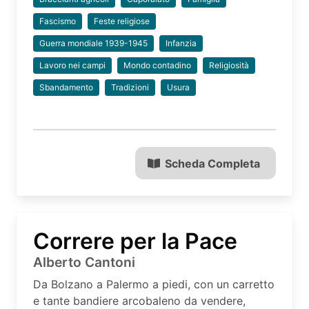
Fascismo
Feste religiose
Guerra mondiale 1939-1945
Infanzia
Lavoro nei campi
Mondo contadino
Religiosità
Sbandamento
Tradizioni
Usura
Scheda Completa
Correre per la Pace
Alberto Cantoni
Da Bolzano a Palermo a piedi, con un carretto
e tante bandiere arcobaleno da vendere,