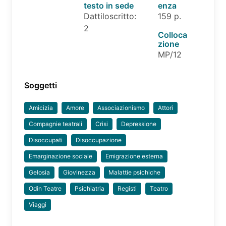
testo in sede
enza
Dattiloscritto:
159 p.
2
Colloca
zione
MP/12
Soggetti
Amicizia
Amore
Associazionismo
Attori
Compagnie teatrali
Crisi
Depressione
Disoccupati
Disoccupazione
Emarginazione sociale
Emigrazione esterna
Gelosia
Giovinezza
Malattie psichiche
Odin Teatre
Psichiatria
Registi
Teatro
Viaggi