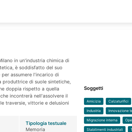
ilano in un'industria chimica di
etica, è soddisfatto del suo
 per assumere l'incarico di
 produttrice di suole sintetiche,
Soggetti
one doppia rispetto a quella
che incontrerà nell'assolvere il
Amicizia
Calzaturifici
e traversie, vittorie e delusioni
Industria
Innovazione t
Migrazione interna
Ope
Tipologia testuale
Memoria
Stabilimenti industriali