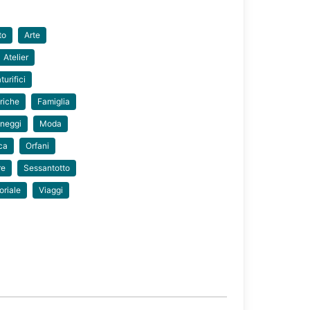
to
Arte
Atelier
turifici
riche
Famiglia
neggi
Moda
ca
Orfani
re
Sessantotto
oriale
Viaggi