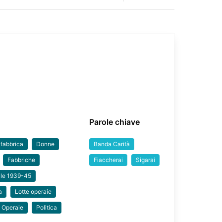
Parole chiave
 fabbrica
Donne
Banda Carità
Fabbriche
Fiaccherai
Sigarai
ale 1939-45
a
Lotte operaie
Operaie
Politica