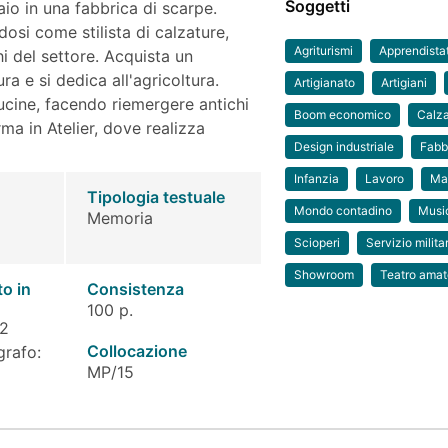
Soggetti
aio in una fabbrica di scarpe.
osi come stilista di calzature,
Agriturismi
Apprendista
i del settore. Acquista un
ra e si dedica all'agricoltura.
Artigianato
Artigiani
ucine, facendo riemergere antichi
Boom economico
Calza
rma in Atelier, dove realizza
Design industriale
Fabb
Infanzia
Lavoro
Ma
Tipologia testuale
Mondo contadino
Musi
Memoria
Scioperi
Servizio milita
Showroom
Teatro amat
to in
Consistenza
100 p.
 2
Collocazione
grafo:
MP/15