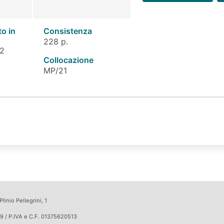
to in
Consistenza
228 p.
 2
Collocazione
MP/21
linio Pellegrini, 1
9 / P.IVA e C.F. 01375620513