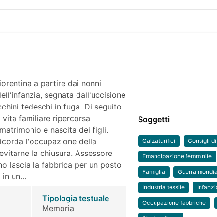
fiorentina a partire dai nonni
 dell'infanzia, segnata dall'uccisione
chini tedeschi in fuga. Di seguito
a vita familiare ripercorsa
Soggetti
 matrimonio e nascita dei figli.
ricorda l'occupazione della
Calzaturifici
Consigli di
evitarne la chiusura. Assessore
Emancipazione femminile
no lascia la fabbrica per un posto
Famiglia
Guerra mondi
in un...
Industria tessile
Infanzi
Tipologia testuale
Occupazione fabbriche
Memoria