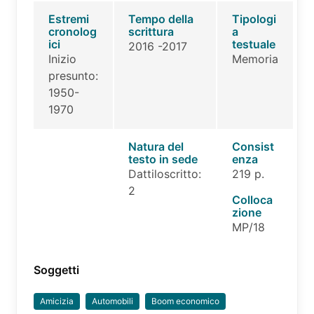
Estremi
Tempo della
Tipologi
cronolog
scrittura
a
ici
testuale
2016 -2017
Inizio
Memoria
presunto:
1950-
1970
Natura del
Consist
testo in sede
enza
Dattiloscritto:
219 p.
2
Colloca
zione
MP/18
Soggetti
Amicizia
Automobili
Boom economico