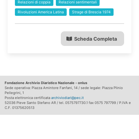
Relazioni di coppia
Relazioni sentimentali
Rivoluzioni America Latina
Strage di Brescia 1974
Scheda Completa
Fondazione Archivio Diaristico Nazionale - onlus
Sede operativa: Piazza Amintore Fanfani, 14 / sede legale: Piazza Plinio
Pellegrini, 1
Posta elettronica certificata
archiviodiari@pec.it
52036 Pieve Santo Stefano AR / tel. 0575797730.1 fax 0575 797799 / P.IVA e
C.F. 01375620513