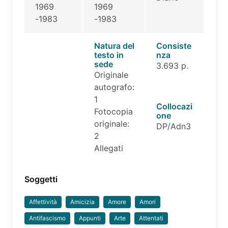
1969
1969
-1983
-1983
Natura del
Consiste
testo in
nza
sede
3.693 p.
Originale
autografo:
1
Collocazi
Fotocopia
one
originale:
DP/Adn3
2
Allegati
Soggetti
Affettività
Amicizia
Amore
Amori
Antifascismo
Appunti
Arte
Attentati