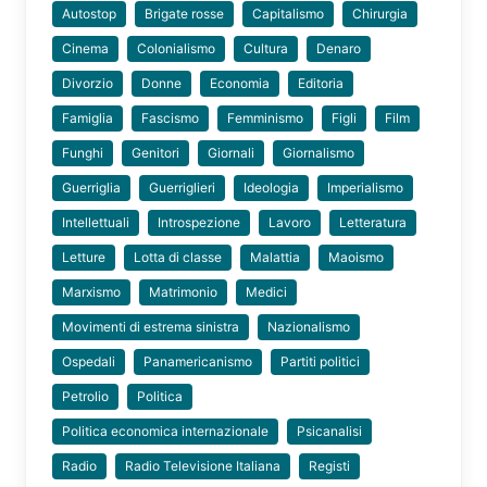
Autostop
Brigate rosse
Capitalismo
Chirurgia
Cinema
Colonialismo
Cultura
Denaro
Divorzio
Donne
Economia
Editoria
Famiglia
Fascismo
Femminismo
Figli
Film
Funghi
Genitori
Giornali
Giornalismo
Guerriglia
Guerriglieri
Ideologia
Imperialismo
Intellettuali
Introspezione
Lavoro
Letteratura
Letture
Lotta di classe
Malattia
Maoismo
Marxismo
Matrimonio
Medici
Movimenti di estrema sinistra
Nazionalismo
Ospedali
Panamericanismo
Partiti politici
Petrolio
Politica
Politica economica internazionale
Psicanalisi
Radio
Radio Televisione Italiana
Registi