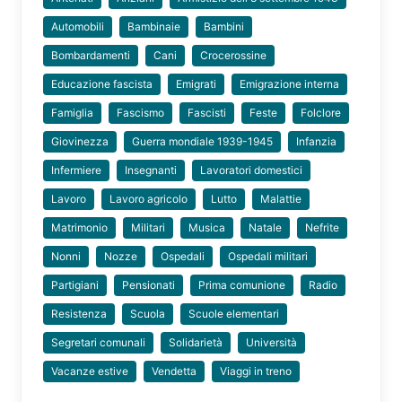
Automobili
Bambinaie
Bambini
Bombardamenti
Cani
Crocerossine
Educazione fascista
Emigrati
Emigrazione interna
Famiglia
Fascismo
Fascisti
Feste
Folclore
Giovinezza
Guerra mondiale 1939-1945
Infanzia
Infermiere
Insegnanti
Lavoratori domestici
Lavoro
Lavoro agricolo
Lutto
Malattie
Matrimonio
Militari
Musica
Natale
Nefrite
Nonni
Nozze
Ospedali
Ospedali militari
Partigiani
Pensionati
Prima comunione
Radio
Resistenza
Scuola
Scuole elementari
Segretari comunali
Solidarietà
Università
Vacanze estive
Vendetta
Viaggi in treno