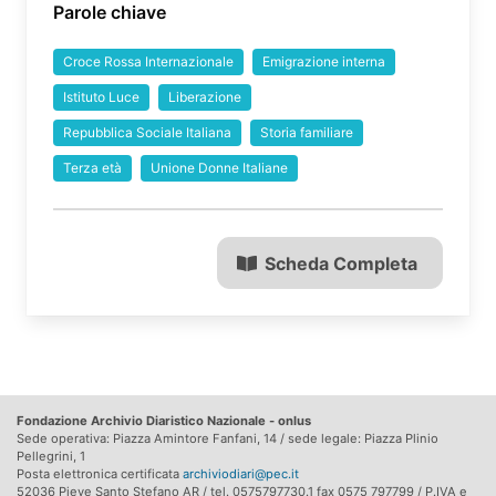
Parole chiave
Croce Rossa Internazionale
Emigrazione interna
Istituto Luce
Liberazione
Repubblica Sociale Italiana
Storia familiare
Terza età
Unione Donne Italiane
Scheda Completa
Fondazione Archivio Diaristico Nazionale - onlus
Sede operativa: Piazza Amintore Fanfani, 14 / sede legale: Piazza Plinio
Pellegrini, 1
Posta elettronica certificata
archiviodiari@pec.it
52036 Pieve Santo Stefano AR / tel. 0575797730.1 fax 0575 797799 / P.IVA e