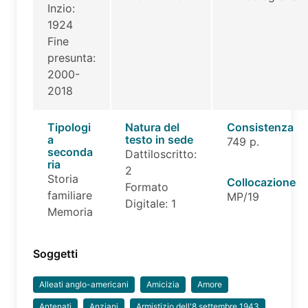
Inzio:
1924
Fine
presunta:
2000-
2018
Tipologi
Natura del
Consistenza
a
testo in sede
749 p.
seconda
Dattiloscritto:
ria
2
Storia
Collocazione
Formato
familiare
MP/19
Digitale: 1
Memoria
Soggetti
Alleati anglo-americani
Amicizia
Amore
Antenati
Anziani
Armistizio dell'8 settembre 1943