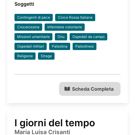
Soggetti
Contingenti di pace
Croce Rossa Italiana
Crocerossine
Infermiere volontarie
Missioni umanitarie
Onu
Ospedali da campo
Ospedali militari
Palestina
Palestinesi
Religione
Strage
Scheda Completa
I giorni del tempo
Maria Luisa Crisanti