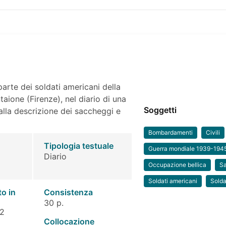
arte dei soldati americani della
aione (Firenze), nel diario di una
Soggetti
alla descrizione dei saccheggi e
Bombardamenti
Civili
Tipologia testuale
Guerra mondiale 1939-194
Diario
Occupazione bellica
S
Soldati americani
Solda
to in
Consistenza
30 p.
 2
Collocazione