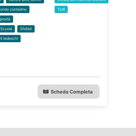
ondo contadino
Todt
giosità
Scuola
Sfollati
ti tedeschi
Scheda Completa