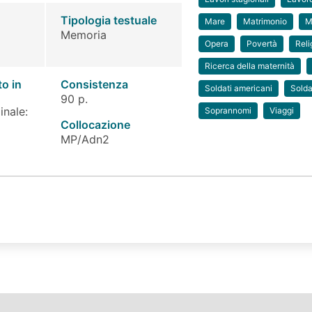
Tipologia testuale
Mare
Matrimonio
M
Memoria
Opera
Povertà
Reli
Ricerca della maternità
to in
Consistenza
Soldati americani
Solda
90 p.
inale:
Soprannomi
Viaggi
Collocazione
MP/Adn2