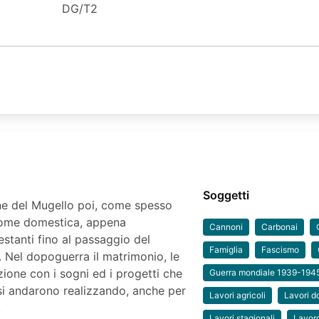
DG/T2
Soggetti
ne del Mugello poi, come spesso
come domestica, appena
Cannoni
Carbonai
estanti fino al passaggio del
Famiglia
Fascismo
 Nel dopoguerra il matrimonio, le
uzione con i sogni ed i progetti che
Guerra mondiale 1939-194
e si andarono realizzando, anche per
Lavori agricoli
Lavori d
.
Lavori stagionali
Lavor