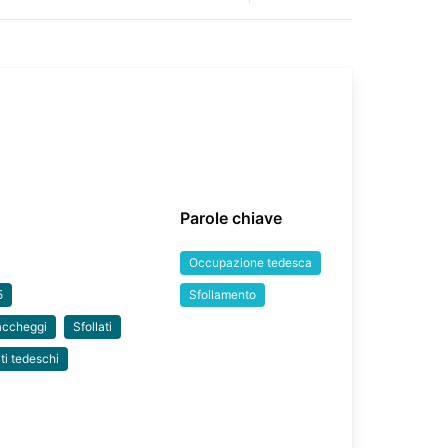
Parole chiave
Occupazione tedesca
5
Sfollamento
accheggi
Sfollati
ti tedeschi