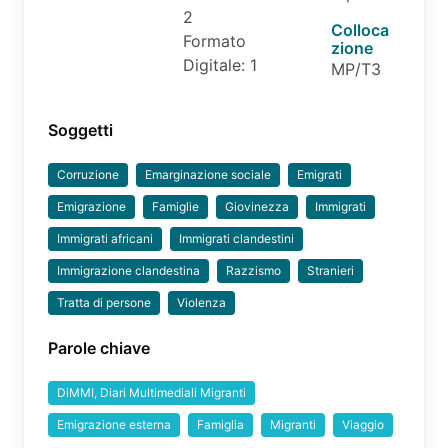
2
Colloca
Formato
zione
Digitale: 1
MP/T3
Soggetti
Corruzione
Emarginazione sociale
Emigrati
Emigrazione
Famiglie
Giovinezza
Immigrati
Immigrati africani
Immigrati clandestini
Immigrazione clandestina
Razzismo
Stranieri
Tratta di persone
Violenza
Parole chiave
DiMMI, Diari Multimediali Migranti
Emigrazione esterna
Famiglia
Migranti
Viaggio