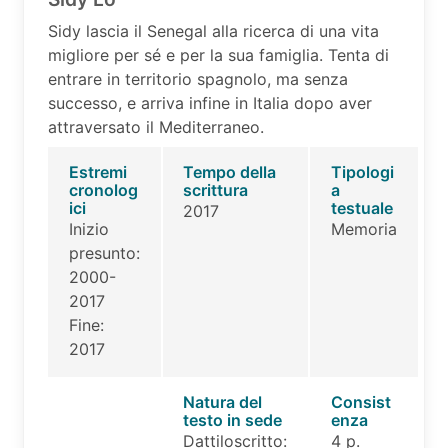
Sidy lascia il Senegal alla ricerca di una vita
migliore per sé e per la sua famiglia. Tenta di
entrare in territorio spagnolo, ma senza
successo, e arriva infine in Italia dopo aver
attraversato il Mediterraneo.
Estremi
Tempo della
Tipologi
cronolog
scrittura
a
ici
testuale
2017
Inizio
Memoria
presunto:
2000-
2017
Fine:
2017
Natura del
Consist
testo in sede
enza
Dattiloscritto:
4 p.