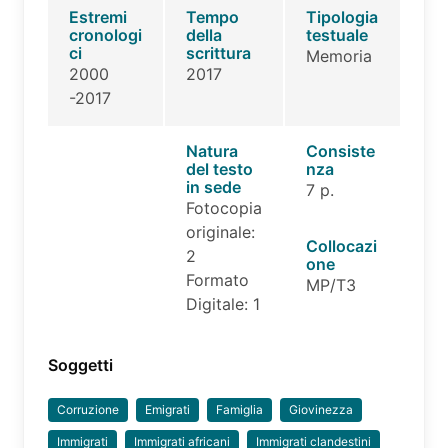
Estremi
Tempo
Tipologia
cronologi
della
testuale
ci
scrittura
Memoria
2000
2017
-2017
Natura
Consiste
del testo
nza
in sede
7 p.
Fotocopia
originale:
Collocazi
2
one
Formato
MP/T3
Digitale: 1
Soggetti
Corruzione
Emigrati
Famiglia
Giovinezza
Immigrati
Immigrati africani
Immigrati clandestini