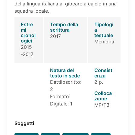
della lingua italiana al giocare a calcio in una
squadra locale.
Estre
Tempo della
Tipologi
mi
scrittura
a
cronol
testuale
2017
ogici
Memoria
2015
-2017
Natura del
Consist
testo in sede
enza
Dattiloscritto:
2 p.
2
Colloca
Formato
zione
Digitale: 1
MP/T3
Soggetti