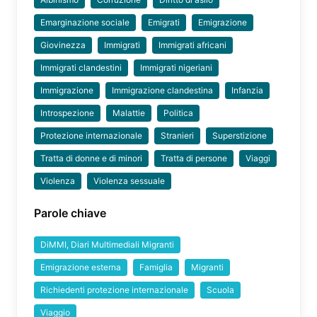
Emarginazione sociale
Emigrati
Emigrazione
Giovinezza
Immigrati
Immigrati africani
Immigrati clandestini
Immigrati nigeriani
Immigrazione
Immigrazione clandestina
Infanzia
Introspezione
Malattie
Politica
Protezione internazionale
Stranieri
Superstizione
Tratta di donne e di minori
Tratta di persone
Viaggi
Violenza
Violenza sessuale
Parole chiave
DiMMI, Diari Multimediali Migranti
Emigrazione esterna
Famiglia
Migranti
Richiedenti protezione internazionale
Scuola
Viaggio