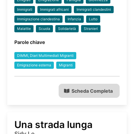
Immigrati
Immigrati africani
Immigrati clandestini
Immigrazione clandestina
Infanzia
Lutto
Malattie
Scuola
Solidarietà
Stranieri
Parole chiave
DiMMI, Diari Multimediali Migranti
Emigrazione esterna
Migranti
Scheda Completa
Una strada lunga
Sidy Lo