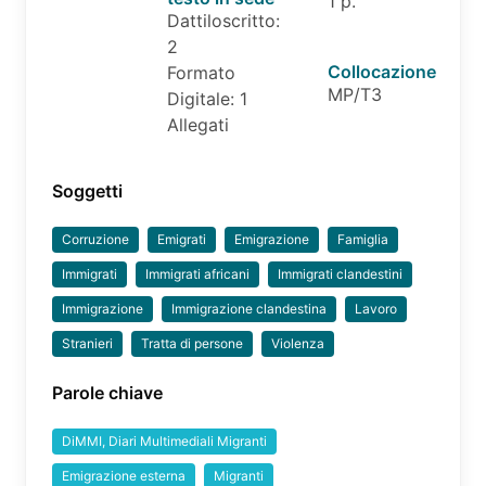
1 p.
Dattiloscritto:
2
Collocazione
Formato
MP/T3
Digitale: 1
Allegati
Soggetti
Corruzione
Emigrati
Emigrazione
Famiglia
Immigrati
Immigrati africani
Immigrati clandestini
Immigrazione
Immigrazione clandestina
Lavoro
Stranieri
Tratta di persone
Violenza
Parole chiave
DiMMI, Diari Multimediali Migranti
Emigrazione esterna
Migranti