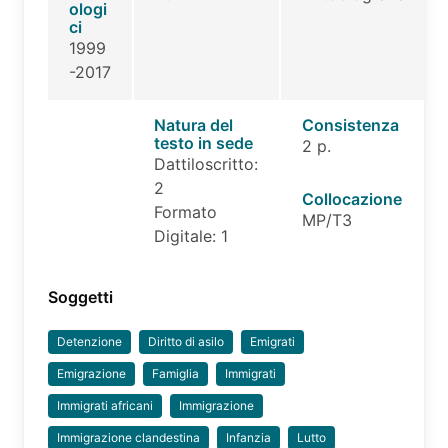
ologi
ci
1999
-2017
Natura del
Consistenza
testo in sede
2 p.
Dattiloscritto:
2
Collocazione
Formato
MP/T3
Digitale: 1
Soggetti
Detenzione
Diritto di asilo
Emigrati
Emigrazione
Famiglia
Immigrati
Immigrati africani
Immigrazione
Immigrazione clandestina
Infanzia
Lutto