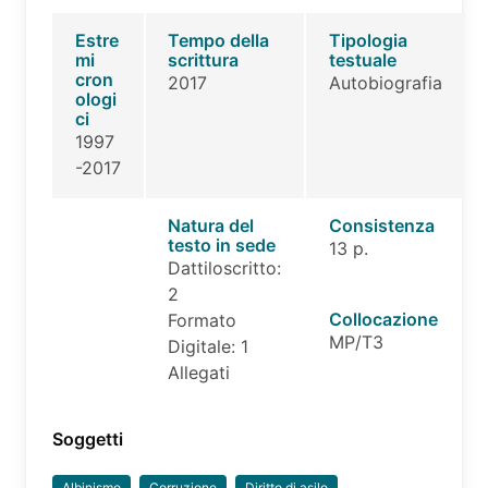
Estre
Tempo della
Tipologia
mi
scrittura
testuale
cron
2017
Autobiografia
ologi
ci
1997
-2017
Natura del
Consistenza
testo in sede
13 p.
Dattiloscritto:
2
Collocazione
Formato
MP/T3
Digitale: 1
Allegati
Soggetti
Albinismo
Corruzione
Diritto di asilo