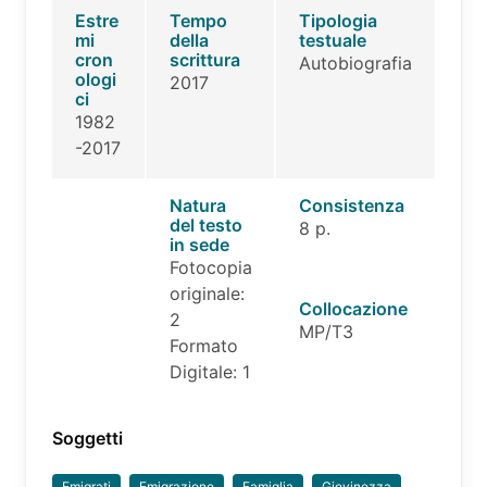
Estre
Tempo
Tipologia
mi
della
testuale
cron
scrittura
Autobiografia
ologi
2017
ci
1982
-2017
Natura
Consistenza
del testo
8 p.
in sede
Fotocopia
originale:
Collocazione
2
MP/T3
Formato
Digitale: 1
Soggetti
Emigrati
Emigrazione
Famiglia
Giovinezza