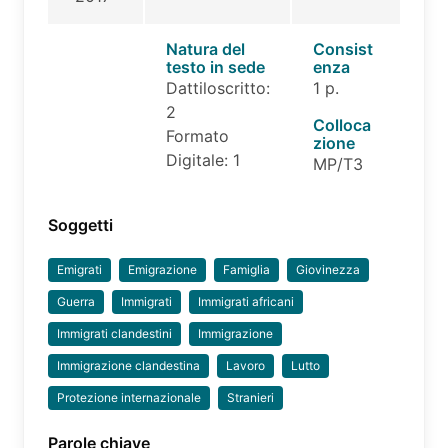
Natura del
Consist
testo in sede
enza
Dattiloscritto:
1 p.
2
Colloca
Formato
zione
Digitale: 1
MP/T3
Soggetti
Emigrati
Emigrazione
Famiglia
Giovinezza
Guerra
Immigrati
Immigrati africani
Immigrati clandestini
Immigrazione
Immigrazione clandestina
Lavoro
Lutto
Protezione internazionale
Stranieri
Parole chiave