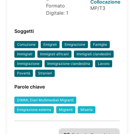
Collocazione
Formato
MP/T3
Digitale: 1
Soggetti
Corruzione
Emigrati
Emigrazione
Famiglie
Immigrati
Immigrati africani
Immigrati clandestini
Immigrazione
Immigrazione clandestina
Lavoro
Povertà
Stranieri
Parole chiave
DiMMI, Diari Multimediali Migranti
Emigrazione esterna
Migranti
Miseria