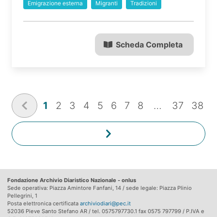
Emigrazione esterna
Migranti
Tradizioni
Scheda Completa
1
2
3
4
5
6
7
8
…
37
38
Fondazione Archivio Diaristico Nazionale - onlus
Sede operativa: Piazza Amintore Fanfani, 14 / sede legale: Piazza Plinio
Pellegrini, 1
Posta elettronica certificata
archiviodiari@pec.it
52036 Pieve Santo Stefano AR / tel. 0575797730.1 fax 0575 797799 / P.IVA e