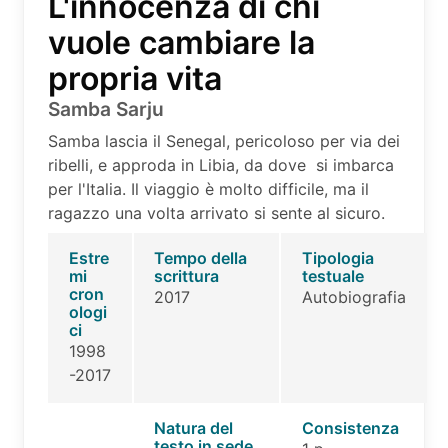
L'innocenza di chi
vuole cambiare la
propria vita
Samba Sarju
Samba lascia il Senegal, pericoloso per via dei
ribelli, e approda in Libia, da dove si imbarca
per l'Italia. Il viaggio è molto difficile, ma il
ragazzo una volta arrivato si sente al sicuro.
Estre
Tempo della
Tipologia
mi
scrittura
testuale
cron
2017
Autobiografia
ologi
ci
1998
-2017
Natura del
Consistenza
testo in sede