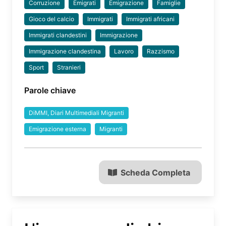
Corruzione
Emigrati
Emigrazione
Famiglie
Gioco del calcio
Immigrati
Immigrati africani
Immigrati clandestini
Immigrazione
Immigrazione clandestina
Lavoro
Razzismo
Sport
Stranieri
Parole chiave
DiMMI, Diari Multimediali Migranti
Emigrazione esterna
Migranti
Scheda Completa