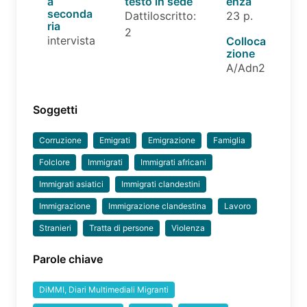
a
testo in sede
enza
seconda
Dattiloscritto:
23 p.
ria
2
intervista
Colloca
zione
A/Adn2
Soggetti
Corruzione
Emigrati
Emigrazione
Famiglia
Folclore
Immigrati
Immigrati africani
Immigrati asiatici
Immigrati clandestini
Immigrazione
Immigrazione clandestina
Lavoro
Stranieri
Tratta di persone
Violenza
Parole chiave
DiMMI, Diari Multimediali Migranti