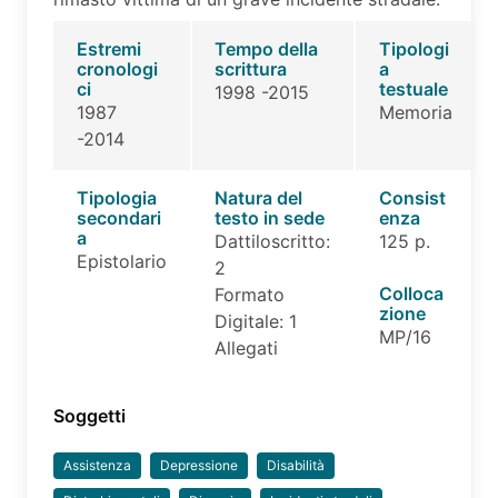
Estremi
Tempo della
Tipologi
cronologi
scrittura
a
ci
testuale
1998 -2015
1987
Memoria
-2014
Tipologia
Natura del
Consist
secondari
testo in sede
enza
a
Dattiloscritto:
125 p.
Epistolario
2
Colloca
Formato
zione
Digitale: 1
MP/16
Allegati
Soggetti
Assistenza
Depressione
Disabilità