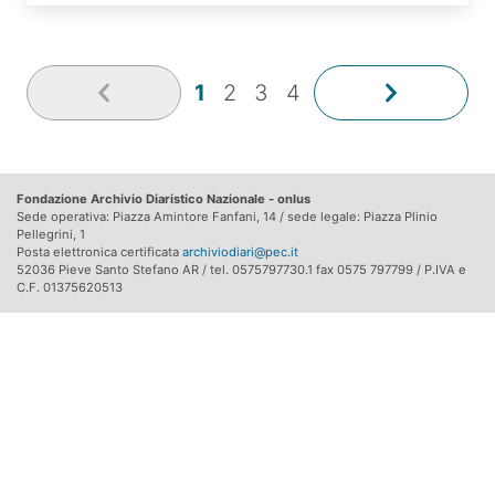
1
2
3
4
Fondazione Archivio Diaristico Nazionale - onlus
Sede operativa: Piazza Amintore Fanfani, 14 / sede legale: Piazza Plinio
Pellegrini, 1
Posta elettronica certificata
archiviodiari@pec.it
52036 Pieve Santo Stefano AR / tel. 0575797730.1 fax 0575 797799 / P.IVA e
C.F. 01375620513