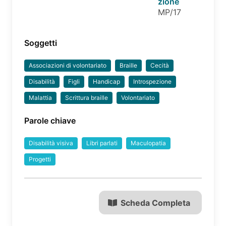
zione
MP/17
Soggetti
Associazioni di volontariato
Braille
Cecità
Disabilità
Figli
Handicap
Introspezione
Malattia
Scrittura braille
Volontariato
Parole chiave
Disabilità visiva
Libri parlati
Maculopatia
Progetti
Scheda Completa