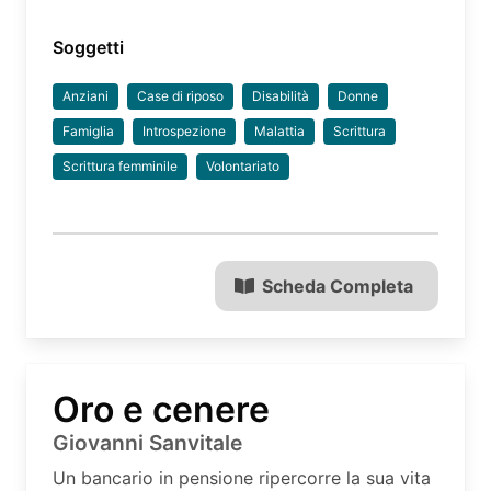
Soggetti
Anziani
Case di riposo
Disabilità
Donne
Famiglia
Introspezione
Malattia
Scrittura
Scrittura femminile
Volontariato
Scheda Completa
Oro e cenere
Giovanni Sanvitale
Un bancario in pensione ripercorre la sua vita