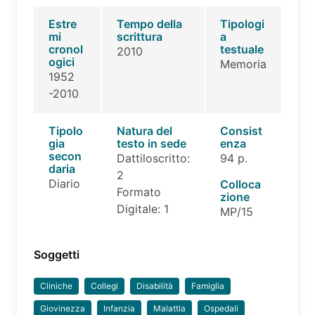
Estre
Tempo della
Tipologi
mi
scrittura
a
cronol
testuale
2010
ogici
Memoria
1952
-2010
Tipolo
Natura del
Consist
gia
testo in sede
enza
secon
Dattiloscritto:
94 p.
daria
2
Diario
Colloca
Formato
zione
Digitale: 1
MP/15
Soggetti
Cliniche
Collegi
Disabilità
Famiglia
Giovinezza
Infanzia
Malattia
Ospedali