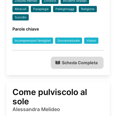
Disturbi mentali
Divorzio
Incidenti stradali
Miracoli
Paraplegie
Pellegrinaggi
Religione
Suicidio
Parole chiave
Incomprensioni famigliari
Sovrannaturale
Visioni
Scheda Completa
Come pulviscolo al
sole
Alessandra Melideo