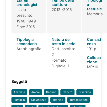
Estremi
Tempo della
Tipologi
cronologici
scrittura
a
testuale
Inizio
2012 -2015
Memoria
presunto:
1940-1949
Fine: 2015
Tipologia
Natura del
Consist
secondaria
testo in sede
enza
Autobiografia
Dattiloscritto:
191 p.
2
Colloca
Formato
zione
Digitale: 1
MP/16
Soggetti
Amicizia
Amore
Badanti
Cancro
Disabilità
Famiglia
Giovinezza
Infanzia
Introspezione