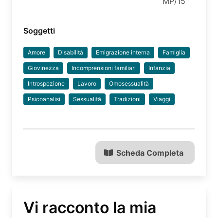
MP/15
Soggetti
Amore
Disabilità
Emigrazione interna
Famiglia
Giovinezza
Incomprensioni familiari
Infanzia
Introspezione
Lavoro
Omosessualità
Psicoanalisi
Sessualità
Tradizioni
Viaggi
Scheda Completa
Vi racconto la mia