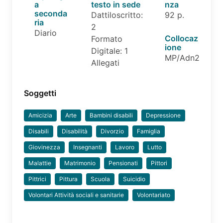
a
testo in sede
nza
seconda
Dattiloscritto:
92 p.
ria
2
Diario
Collocaz
Formato
ione
Digitale: 1
MP/Adn2
Allegati
Soggetti
Amicizia
Arte
Bambini disabili
Depressione
Disabili
Disabilità
Divorzio
Famiglia
Giovinezza
Insegnanti
Lavoro
Lutto
Malattie
Matrimonio
Pensionati
Pittori
Pittrici
Pittura
Scuola
Suicidio
Volontari Attività sociali e sanitarie
Volontariato