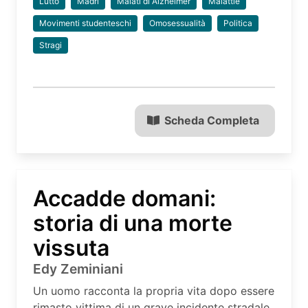
Lutto
Madri
Malati di Alzheimer
Malattie
Movimenti studenteschi
Omosessualità
Politica
Stragi
Scheda Completa
Accadde domani:
storia di una morte
vissuta
Edy Zeminiani
Un uomo racconta la propria vita dopo essere
rimasto vittima di un grave incidente stradale.