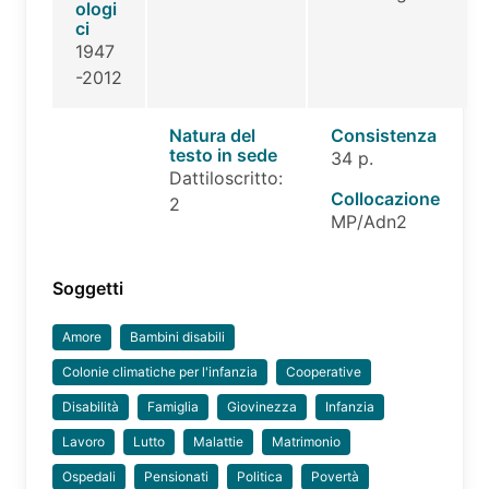
ologi
ci
1947
-2012
Natura del
Consistenza
testo in sede
34 p.
Dattiloscritto:
Collocazione
2
MP/Adn2
Soggetti
Amore
Bambini disabili
Colonie climatiche per l'infanzia
Cooperative
Disabilità
Famiglia
Giovinezza
Infanzia
Lavoro
Lutto
Malattie
Matrimonio
Ospedali
Pensionati
Politica
Povertà