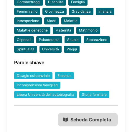
Cortometraggi
Disabilità
Famiglia
Femminismo
Giovinezza
Gravidanza
Infanzia
Introspezione
Madri
Malattie
Malattie genetiche
Maternità
Matrimonio
Ospedali
Psicoterapia
Scuola
Separazione
Spiritualità
Università
Viaggi
Parole chiave
Disagio esistenziale
Erasmus
Incomprensioni famigliari
Libera Università dell'autobiografia
Storia familiare
Scheda Completa