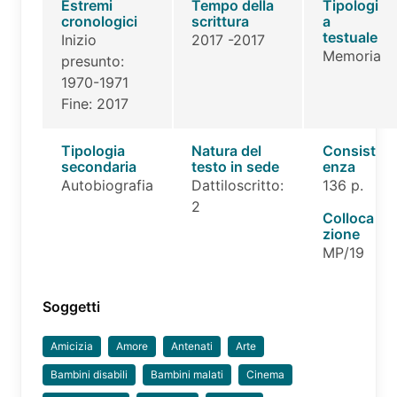
Estremi
Tempo della
Tipologi
cronologici
scrittura
a
testuale
Inizio
2017 -2017
Memoria
presunto:
1970-1971
Fine: 2017
Tipologia
Natura del
Consist
secondaria
testo in sede
enza
Autobiografia
Dattiloscritto:
136 p.
2
Colloca
zione
MP/19
Soggetti
Amicizia
Amore
Antenati
Arte
Bambini disabili
Bambini malati
Cinema