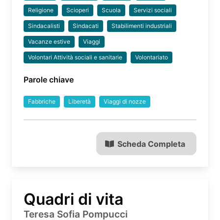
Religione
Scioperi
Scuola
Servizi sociali
Sindacalisti
Sindacati
Stabilimenti industriali
Vacanze estive
Viaggi
Volontari Attività sociali e sanitarie
Volontariato
Parole chiave
Fabbriche
Liberetà
Viaggi di nozze
Scheda Completa
Quadri di vita
Teresa Sofia Pompucci