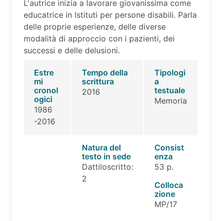
L'autrice inizia a lavorare giovanissima come
educatrice in Istituti per persone disabili. Parla
delle proprie esperienze, delle diverse
modalità di approccio con i pazienti, dei
successi e delle delusioni.
Estre
Tempo della
Tipologi
mi
scrittura
a
cronol
testuale
2016
ogici
Memoria
1986
-2016
Natura del
Consist
testo in sede
enza
Dattiloscritto:
53 p.
2
Colloca
zione
MP/17