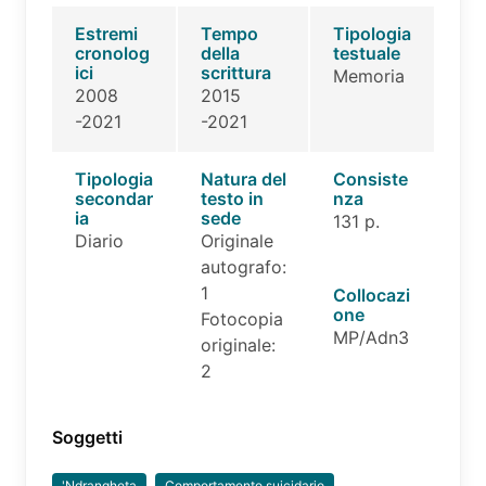
Estremi
Tempo
Tipologia
cronolog
della
testuale
ici
scrittura
Memoria
2008
2015
-2021
-2021
Tipologia
Natura del
Consiste
secondar
testo in
nza
ia
sede
131 p.
Diario
Originale
autografo:
1
Collocazi
one
Fotocopia
MP/Adn3
originale:
2
Soggetti
'Ndrangheta
Comportamento suicidario