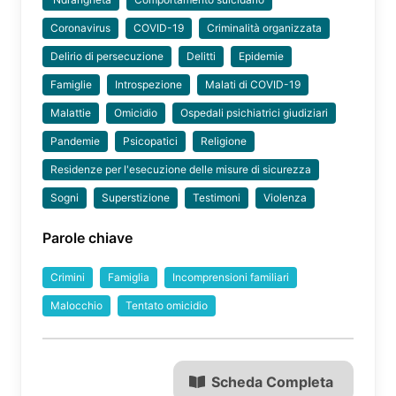
Coronavirus
COVID-19
Criminalità organizzata
Delirio di persecuzione
Delitti
Epidemie
Famiglie
Introspezione
Malati di COVID-19
Malattie
Omicidio
Ospedali psichiatrici giudiziari
Pandemie
Psicopatici
Religione
Residenze per l'esecuzione delle misure di sicurezza
Sogni
Superstizione
Testimoni
Violenza
Parole chiave
Crimini
Famiglia
Incomprensioni familiari
Malocchio
Tentato omicidio
Scheda Completa