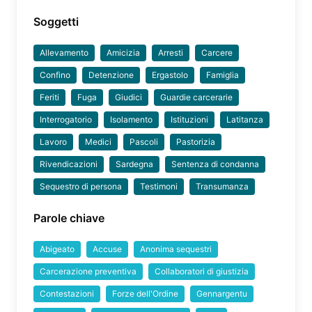
Soggetti
Allevamento
Amicizia
Arresti
Carcere
Confino
Detenzione
Ergastolo
Famiglia
Feriti
Fuga
Giudici
Guardie carcerarie
Interrogatorio
Isolamento
Istituzioni
Latitanza
Lavoro
Medici
Pascoli
Pastorizia
Rivendicazioni
Sardegna
Sentenza di condanna
Sequestro di persona
Testimoni
Transumanza
Parole chiave
Abigeato
Accuse
Anonima sequestri
Carcerazione preventiva
Collaboratori di giustizia
Contestazioni
Forze dell'Ordine
Gennargentu