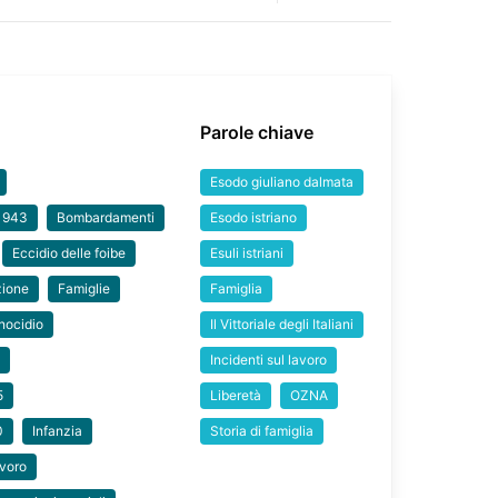
Parole chiave
Esodo giuliano dalmata
 1943
Bombardamenti
Esodo istriano
Eccidio delle foibe
Esuli istriani
zione
Famiglie
Famiglia
nocidio
Il Vittoriale degli Italiani
8
Incidenti sul lavoro
5
Liberetà
OZNA
0
Infanzia
Storia di famiglia
voro