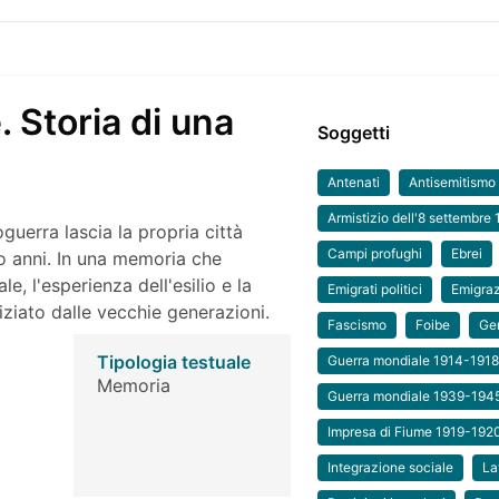
. Storia di una
Soggetti
Antenati
Antisemitismo
Armistizio dell'8 settembre
erra lascia la propria città
Campi profughi
Ebrei
tro anni. In una memoria che
e, l'esperienza dell'esilio e la
Emigrati politici
Emigra
iziato dalle vecchie generazioni.
Fascismo
Foibe
Ge
Tipologia testuale
Guerra mondiale 1914-191
Memoria
Guerra mondiale 1939-194
Impresa di Fiume 1919-192
Integrazione sociale
La