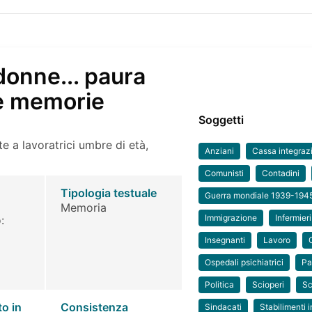
donne... paura
 e memorie
Soggetti
te a lavoratrici umbre di età,
Anziani
Cassa integraz
Comunisti
Contadini
Tipologia testuale
Guerra mondiale 1939-194
Memoria
Immigrazione
Infermieri
:
Insegnanti
Lavoro
Ospedali psichiatrici
Pa
Politica
Scioperi
Sc
to in
Consistenza
Sindacati
Stabilimenti i