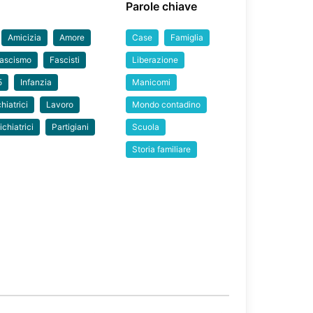
Parole chiave
Amicizia
Amore
Case
Famiglia
ascismo
Fascisti
Liberazione
5
Infanzia
Manicomi
hiatrici
Lavoro
Mondo contadino
chiatrici
Partigiani
Scuola
Storia familiare