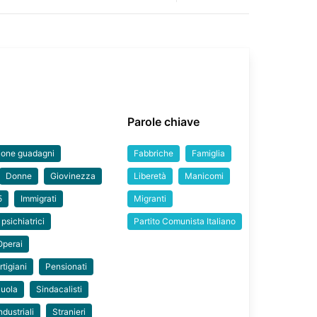
Parole chiave
ione guadagni
Fabbriche
Famiglia
Donne
Giovinezza
Liberetà
Manicomi
5
Immigrati
Migranti
 psichiatrici
Partito Comunista Italiano
Operai
rtigiani
Pensionati
uola
Sindacalisti
ndustriali
Stranieri