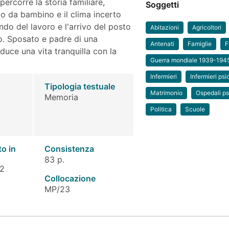
ipercorre la storia familiare,
Soggetti
to da bambino e il clima incerto
do del lavoro e l'arrivo del posto
Abitazioni
Agricoltori
co. Sposato e padre di una
Antenati
Famiglie
F
duce una vita tranquilla con la
Guerra mondiale 1939-194
Infermieri
Infermieri psic
Tipologia testuale
Matrimonio
Ospedali psi
Memoria
Politica
Scuole
to in
Consistenza
83 p.
 2
Collocazione
MP/23