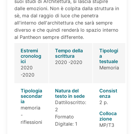
suoi studi di Architettura, si lascia stupire
dalle emozioni. Non è colpita dalla struttura in
sè, ma dal raggio di luce che penetra
all'interno dell'architettura che sarà sempre
diverso e che quindi renderà lo spazio interno
al Pantheon sempre differente.
Estremi
Tempo della
Tipologi
cronolog
scrittura
a
ici
testuale
2020 -2020
2020
Memoria
-2020
Tipologia
Natura del
Consist
secondar
testo in sede
enza
ia
Dattiloscritto:
2 p.
memoria
2
Colloca
-
Formato
zione
riflessioni
Digitale: 1
MP/T3