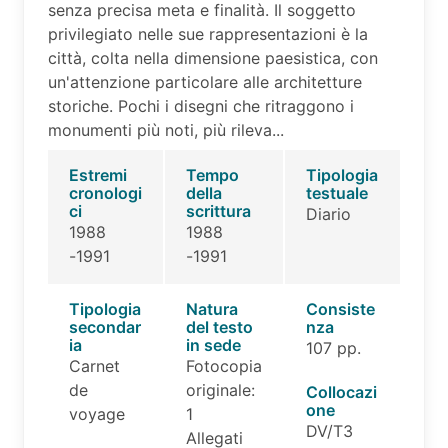
senza precisa meta e finalità. Il soggetto
privilegiato nelle sue rappresentazioni è la
città, colta nella dimensione paesistica, con
un'attenzione particolare alle architetture
storiche. Pochi i disegni che ritraggono i
monumenti più noti, più rileva...
Estremi
Tempo
Tipologia
cronologi
della
testuale
ci
scrittura
Diario
1988
1988
-1991
-1991
Tipologia
Natura
Consiste
secondar
del testo
nza
ia
in sede
107 pp.
Carnet
Fotocopia
de
originale:
Collocazi
one
voyage
1
DV/T3
Allegati