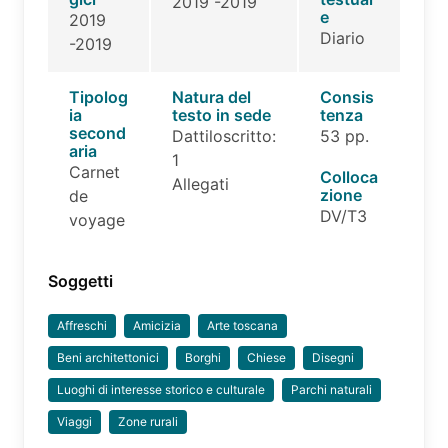
2019 -2019
e
2019
Diario
-2019
Tipolog
Natura del
Consis
ia
testo in sede
tenza
second
Dattiloscritto:
53 pp.
aria
1
Carnet
Colloca
Allegati
zione
de
DV/T3
voyage
Soggetti
Affreschi
Amicizia
Arte toscana
Beni architettonici
Borghi
Chiese
Disegni
Luoghi di interesse storico e culturale
Parchi naturali
Viaggi
Zone rurali