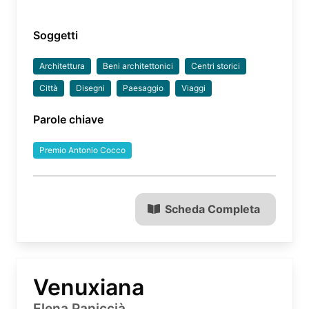
Soggetti
Architettura
Beni architettonici
Centri storici
Città
Disegni
Paesaggio
Viaggi
Parole chiave
Premio Antonio Cocco
Scheda Completa
Venuxiana
Elena Paniccià