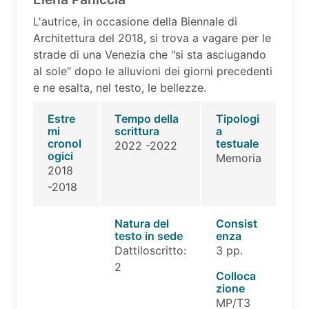
L'autrice, in occasione della Biennale di
Architettura del 2018, si trova a vagare per le
strade di una Venezia che "si sta asciugando
al sole" dopo le alluvioni dei giorni precedenti
e ne esalta, nel testo, le bellezze.
Estre
Tempo della
Tipologi
mi
scrittura
a
cronol
testuale
2022 -2022
ogici
Memoria
2018
-2018
Natura del
Consist
testo in sede
enza
Dattiloscritto:
3 pp.
2
Colloca
zione
MP/T3