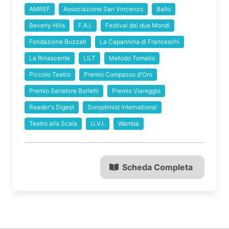
AMREF
Associazione San Vincenzo
Ballo
Beverly Hills
F.A.I.
Festival dei due Mondi
Fondazione Buzzati
La Capannina di Franceschi
La Rinascente
LILT
Metodo Tomatis
Piccolo Teatro
Premio Compasso d'Oro
Premio Senatore Borletti
Premio Viareggio
Reader's Digest
Soroptimist International
Teatro alla Scala
U.V.I.
Wamba
Scheda Completa