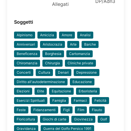
DP/Adn3
Allegati
Soggetti
Alpinismo
Amicizia
Amore
Analisi
Anniversari
Aristocrazia
Arte
Barche
Beneficenza
Borghesia
Cartomanzia
Chiromanzia
Chirurgia
Cliniche private
Concerti
Cultura
Denari
Depressione
Diritto all'autodeterminazione
Educazione
Elezioni
Elite
Equitazione
Erboristeria
Esercizi Spirituali
Famiglia
Farmaci
Felicità
Feste
Fidanzamenti
Figli
Film
Flauto
Floricoltura
Giochi di carte
Giovinezza
Golf
Gravidanza
Guerra del Golfo Persico 1991