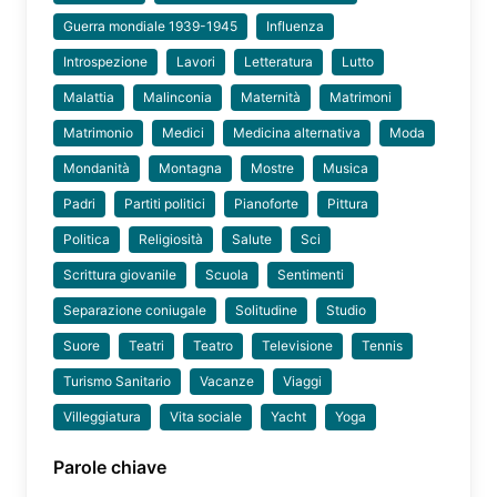
Guerra mondiale 1939-1945
Influenza
Introspezione
Lavori
Letteratura
Lutto
Malattia
Malinconia
Maternità
Matrimoni
Matrimonio
Medici
Medicina alternativa
Moda
Mondanità
Montagna
Mostre
Musica
Padri
Partiti politici
Pianoforte
Pittura
Politica
Religiosità
Salute
Sci
Scrittura giovanile
Scuola
Sentimenti
Separazione coniugale
Solitudine
Studio
Suore
Teatri
Teatro
Televisione
Tennis
Turismo Sanitario
Vacanze
Viaggi
Villeggiatura
Vita sociale
Yacht
Yoga
Parole chiave