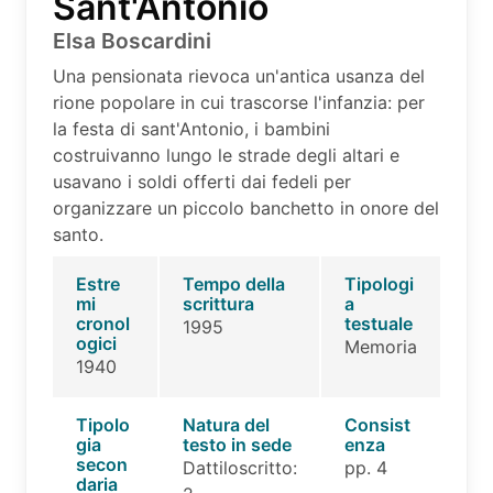
Sant'Antonio
Elsa Boscardini
Una pensionata rievoca un'antica usanza del
rione popolare in cui trascorse l'infanzia: per
la festa di sant'Antonio, i bambini
costruivanno lungo le strade degli altari e
usavano i soldi offerti dai fedeli per
organizzare un piccolo banchetto in onore del
santo.
Estre
Tempo della
Tipologi
mi
scrittura
a
cronol
testuale
1995
ogici
Memoria
1940
Tipolo
Natura del
Consist
gia
testo in sede
enza
secon
Dattiloscritto:
pp. 4
daria