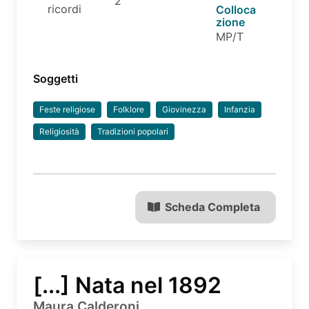
2
ricordi
Colloca
zione
MP/T
Soggetti
Feste religiose
Folklore
Giovinezza
Infanzia
Religiosità
Tradizioni popolari
Scheda Completa
[...] Nata nel 1892
Maura Calderoni