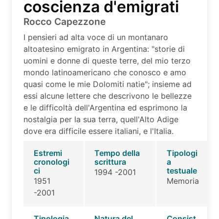
coscienza d'emigrati
Rocco Capezzone
I pensieri ad alta voce di un montanaro
altoatesino emigrato in Argentina: "storie di
uomini e donne di queste terre, del mio terzo
mondo latinoamericano che conosco e amo
quasi come le mie Dolomiti natie"; insieme ad
essi alcune lettere che descrivono le bellezze
e le difficoltà dell'Argentina ed esprimono la
nostalgia per la sua terra, quell'Alto Adige
dove era difficile essere italiani, e l'Italia.
Estremi
Tempo della
Tipologi
cronologi
scrittura
a
ci
testuale
1994 -2001
1951
Memoria
-2001
Tipologia
Natura del
Consist