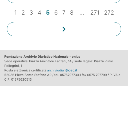
1
2
3
4
5
6
7
8
…
271
272
Fondazione Archivio Diaristico Nazionale - onlus
Sede operativa: Piazza Amintore Fanfani, 14 / sede legale: Piazza Plinio
Pellegrini, 1
Posta elettronica certificata
archiviodiari@pec.it
52036 Pieve Santo Stefano AR / tel. 0575797730.1 fax 0575 797799 / P.IVA e
C.F. 01375620513