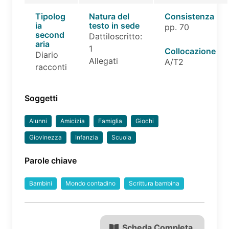
Tipolog
Natura del
Consistenza
ia
testo in sede
pp. 70
second
Dattiloscritto:
aria
1
Collocazione
Diario
Allegati
A/T2
racconti
Soggetti
Alunni
Amicizia
Famiglia
Giochi
Giovinezza
Infanzia
Scuola
Parole chiave
Bambini
Mondo contadino
Scrittura bambina
Scheda Completa