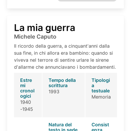
La mia guerra
Michele Caputo
Il ricordo della guerra, a cinquant'anni dalla
sua fine, in chi allora era bambino: quando si
viveva nel terrore di sentire urlare le sirene
d'allarme che annunciavano i bombardamenti.
Estre
Tempo della
Tipologi
mi
scrittura
a
cronol
testuale
1993
ogici
Memoria
1940
-1945
Natura del
Consist
testo in sede
enza