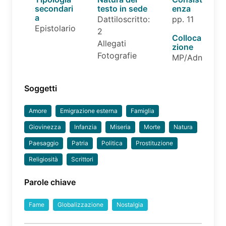
secondari
testo in sede
enza
a
Dattiloscritto:
pp. 11
Epistolario
2
Colloca
Allegati
zione
Fotografie
MP/Adn
Soggetti
Amore
Emigrazione esterna
Famiglia
Giovinezza
Infanzia
Miseria
Morte
Natura
Paesaggio
Patria
Politica
Prostituzione
Religiosità
Scrittori
Parole chiave
Fame
Globalizzazione
Nostalgia