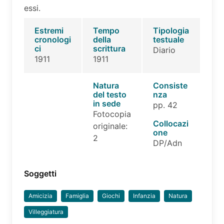
essi.
Estremi
Tempo
Tipologia
cronologi
della
testuale
ci
scrittura
Diario
1911
1911
Natura
Consiste
del testo
nza
in sede
pp. 42
Fotocopia
Collocazi
originale:
one
2
DP/Adn
Soggetti
Amicizia
Famiglia
Giochi
Infanzia
Natura
Villeggiatura