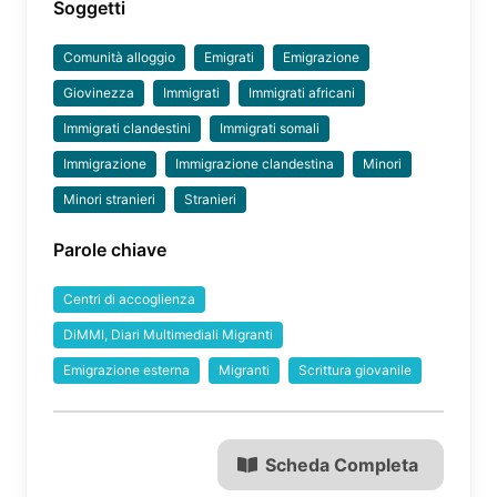
Soggetti
Comunità alloggio
Emigrati
Emigrazione
Giovinezza
Immigrati
Immigrati africani
Immigrati clandestini
Immigrati somali
Immigrazione
Immigrazione clandestina
Minori
Minori stranieri
Stranieri
Parole chiave
Centri di accoglienza
DiMMI, Diari Multimediali Migranti
Emigrazione esterna
Migranti
Scrittura giovanile
Scheda Completa