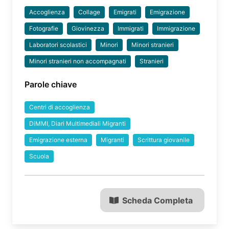
Accoglienza
Collage
Emigrati
Emigrazione
Fotografie
Giovinezza
Immigrati
Immigrazione
Laboratori scolastici
Minori
Minori stranieri
Minori stranieri non accompagnati
Stranieri
Parole chiave
Centri di accoglienza
DiMMI, Diari Multimediali Migranti
Emigrazione esterna
Migranti
Scrittura giovanile
Scuola
Scheda Completa