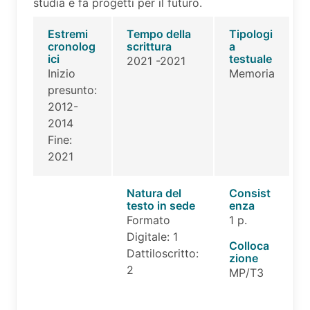
studia e fa progetti per il futuro.
Estremi
Tempo della
Tipologi
cronolog
scrittura
a
ici
testuale
2021 -2021
Inizio
Memoria
presunto:
2012-
2014
Fine:
2021
Natura del
Consist
testo in sede
enza
Formato
1 p.
Digitale: 1
Colloca
Dattiloscritto:
zione
2
MP/T3