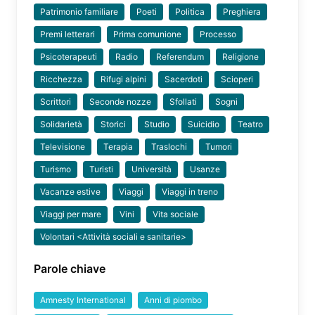
Patrimonio familiare
Poeti
Politica
Preghiera
Premi letterari
Prima comunione
Processo
Psicoterapeuti
Radio
Referendum
Religione
Ricchezza
Rifugi alpini
Sacerdoti
Scioperi
Scrittori
Seconde nozze
Sfollati
Sogni
Solidarietà
Storici
Studio
Suicidio
Teatro
Televisione
Terapia
Traslochi
Tumori
Turismo
Turisti
Università
Usanze
Vacanze estive
Viaggi
Viaggi in treno
Viaggi per mare
Vini
Vita sociale
Volontari <Attività sociali e sanitarie>
Parole chiave
Amnesty International
Anni di piombo