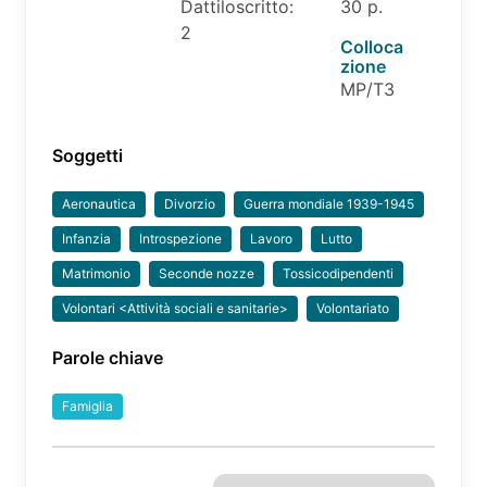
Dattiloscritto:
30 p.
2
Colloca
zione
MP/T3
Soggetti
Aeronautica
Divorzio
Guerra mondiale 1939-1945
Infanzia
Introspezione
Lavoro
Lutto
Matrimonio
Seconde nozze
Tossicodipendenti
Volontari <Attività sociali e sanitarie>
Volontariato
Parole chiave
Famiglia