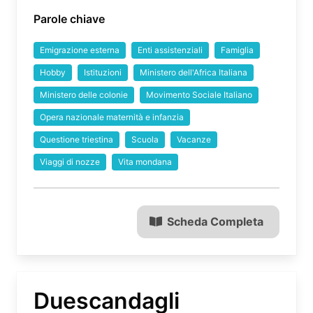
Parole chiave
Emigrazione esterna
Enti assistenziali
Famiglia
Hobby
Istituzioni
Ministero dell'Africa Italiana
Ministero delle colonie
Movimento Sociale Italiano
Opera nazionale maternità e infanzia
Questione triestina
Scuola
Vacanze
Viaggi di nozze
Vita mondana
Scheda Completa
Duescandagli