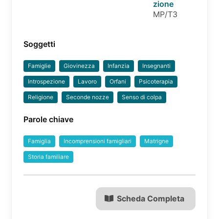
zione
MP/T3
Soggetti
Famiglie
Giovinezza
Infanzia
Insegnanti
Introspezione
Lavoro
Orfani
Psicoterapia
Religione
Seconde nozze
Senso di colpa
Parole chiave
Famiglia
Incomprensioni famigliari
Matrigne
Storia familiare
Scheda Completa