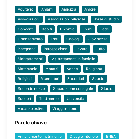
Adulterio
Amanti
Amicizia
Amore
Associazioni
Associazioni religiose
Borse di studio
Conventi
Debiti
Divorzio
Eremi
Fede
Fidanzamento
Frati
Geologi
Giovinezza
Insegnanti
Introspezione
Lavoro
Lutto
Maltrattamenti
Maltrattamenti in famiglia
Matrimonio
Monaci
Nozze
Religione
Religiosi
Ricercatori
Sacerdoti
Scuole
Seconde nozze
Separazione coniugale
Studio
Suoceri
Tradimento
Università
Vacanze estive
Viaggi in treno
Parole chiave
Annullamento matrimonio
Disagio interiore
ENEA