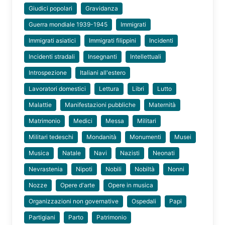
Giudici popolari
Gravidanza
Guerra mondiale 1939-1945
Immigrati
Immigrati asiatici
Immigrati filippini
Incidenti
Incidenti stradali
Insegnanti
Intellettuali
Introspezione
Italiani all'estero
Lavoratori domestici
Lettura
Libri
Lutto
Malattie
Manifestazioni pubbliche
Maternità
Matrimonio
Medici
Messa
Militari
Militari tedeschi
Mondanità
Monumenti
Musei
Musica
Natale
Navi
Nazisti
Neonati
Nevrastenia
Nipoti
Nobili
Nobiltà
Nonni
Nozze
Opere d'arte
Opere in musica
Organizzazioni non governative
Ospedali
Papi
Partigiani
Parto
Patrimonio