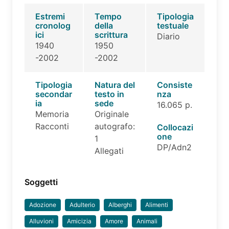
Estremi
Tempo
Tipologia
cronolog
della
testuale
ici
scrittura
Diario
1940
1950
-2002
-2002
Tipologia
Natura del
Consiste
secondar
testo in
nza
ia
sede
16.065 p.
Memoria
Originale
Racconti
autografo:
Collocazi
one
1
DP/Adn2
Allegati
Soggetti
Adozione
Adulterio
Alberghi
Alimenti
Alluvioni
Amicizia
Amore
Animali