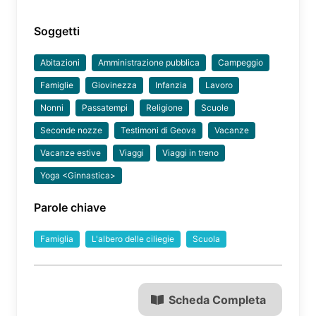
Soggetti
Abitazioni
Amministrazione pubblica
Campeggio
Famiglie
Giovinezza
Infanzia
Lavoro
Nonni
Passatempi
Religione
Scuole
Seconde nozze
Testimoni di Geova
Vacanze
Vacanze estive
Viaggi
Viaggi in treno
Yoga <Ginnastica>
Parole chiave
Famiglia
L'albero delle ciliegie
Scuola
Scheda Completa