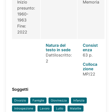
Inizio
Memoria
presunto:
1960-
1963
Fine:
2022
Natura del
Consist
testo in sede
enza
Dattiloscritto:
63 p.
2
Colloca
zione
MP/22
Soggetti
Divorzio
Famiglie
Giovinezza
Infanzia
Introspezione
Lavoro
Lutto
Malattie