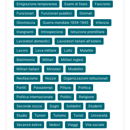
Emigrazione temporanea
Esami di Stato
Fascismo
Funzionari
Funzionari pubblici
Giornali
Giovinezza
Guerra mondiale 1939-1945
Infanzia
Insegnanti
Introspezione
Istruzione premilitare
Lavoratori domestici
Lavoratori italiani all'estero
Lavoro
Leva militare
Lutto
Malattie
Matrimonio
Militari
Militari inglesi
Militari italiani
Ministeri
Modellini
Neofascismo
Nozze
Organizzazioni istituzionali
Partiti
Passatempi
Pittura
Politica
Politica internazionale
Politici
Religione
Seconde nozze
Sogni
Soldatini
Studenti
Studio
Tumori
Turismo
Turisti
Università
Vacanze estive
Vedovi
Viaggi
Vita sociale