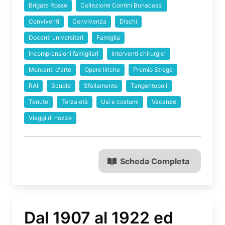
Brigate Rosse
Collezione Contini Bonacossi
Conviventi
Convivenza
Dischi
Docenti universitari
Famiglia
Incomprensioni famigliari
Interventi chirurgici
Mercanti d'arte
Opere liriche
Premio Strega
RAI
Scuola
Sfollamento
Tangentopoli
Tenute
Terza età
Usi e costumi
Vacanze
Viaggi di nozze
Scheda Completa
Dal 1907 al 1922 ed