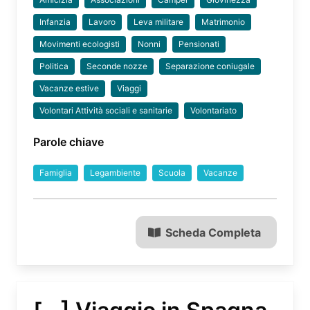
Infanzia
Lavoro
Leva militare
Matrimonio
Movimenti ecologisti
Nonni
Pensionati
Politica
Seconde nozze
Separazione coniugale
Vacanze estive
Viaggi
Volontari Attività sociali e sanitarie
Volontariato
Parole chiave
Famiglia
Legambiente
Scuola
Vacanze
Scheda Completa