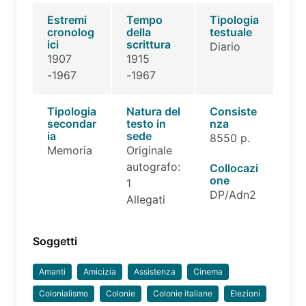
Estremi
Tempo
Tipologia
cronolog
della
testuale
ici
scrittura
Diario
1907
1915
-1967
-1967
Tipologia
Natura del
Consiste
secondar
testo in
nza
ia
sede
8550 p.
Memoria
Originale
autografo:
Collocazi
one
1
DP/Adn2
Allegati
Soggetti
Amanti
Amicizia
Assistenza
Cinema
Colonialismo
Colonie
Colonie italiane
Elezioni