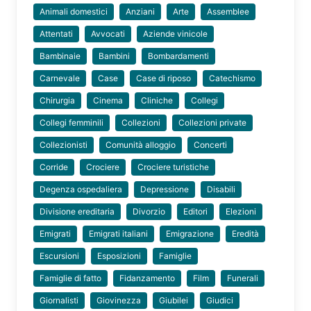
Animali domestici
Anziani
Arte
Assemblee
Attentati
Avvocati
Aziende vinicole
Bambinaie
Bambini
Bombardamenti
Carnevale
Case
Case di riposo
Catechismo
Chirurgia
Cinema
Cliniche
Collegi
Collegi femminili
Collezioni
Collezioni private
Collezionisti
Comunità alloggio
Concerti
Corride
Crociere
Crociere turistiche
Degenza ospedaliera
Depressione
Disabili
Divisione ereditaria
Divorzio
Editori
Elezioni
Emigrati
Emigrati italiani
Emigrazione
Eredità
Escursioni
Esposizioni
Famiglie
Famiglie di fatto
Fidanzamento
Film
Funerali
Giornalisti
Giovinezza
Giubilei
Giudici