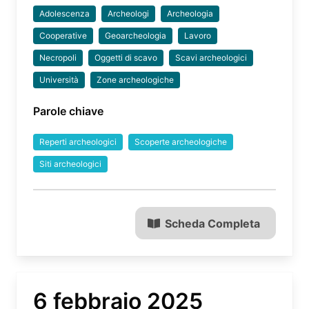
Adolescenza
Archeologi
Archeologia
Cooperative
Geoarcheologia
Lavoro
Necropoli
Oggetti di scavo
Scavi archeologici
Università
Zone archeologiche
Parole chiave
Reperti archeologici
Scoperte archeologiche
Siti archeologici
Scheda Completa
6 febbraio 2025