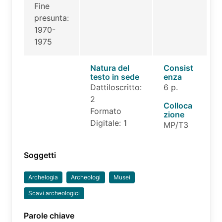
Fine
presunta:
1970-
1975
Natura del
Consist
testo in sede
enza
Dattiloscritto:
6 p.
2
Colloca
Formato
zione
Digitale: 1
MP/T3
Soggetti
Archelogia
Archeologi
Musei
Scavi archeologici
Parole chiave