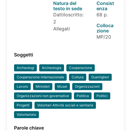
Natura del
Consist
testo in sede
enza
Dattiloscritto:
68 p.
2
Colloca
Allegati
zione
MP/20
Soggetti
Archeologi
Archeologia
Cooperazione
Cooperazione internazionale
Cultura
Guerriglieri
Lavoro
Ministeri
Musei
Organizzazioni
Organizzazioni non governative
Politica
Politici
Progetti
Volontari Attività sociali e sanitarie
Volontariato
Parole chiave