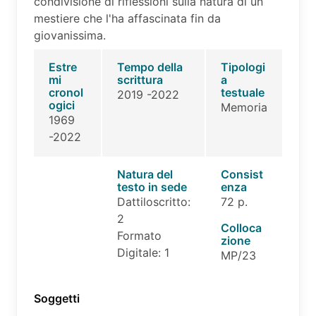
condivisione di riflessioni sulla natura di un
mestiere che l'ha affascinata fin da
giovanissima.
Estre
Tempo della
Tipologi
mi
scrittura
a
cronol
testuale
2019 -2022
ogici
Memoria
1969
-2022
Natura del
Consist
testo in sede
enza
Dattiloscritto:
72 p.
2
Colloca
Formato
zione
Digitale: 1
MP/23
Soggetti