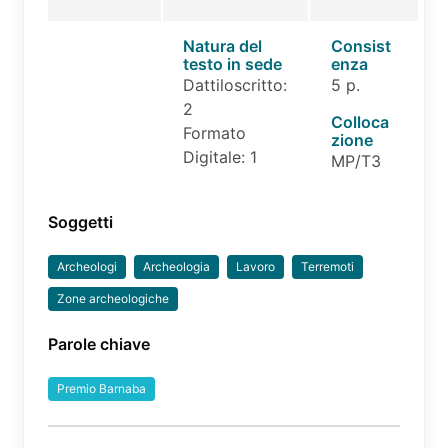
Natura del
Consist
testo in sede
enza
Dattiloscritto:
5 p.
2
Colloca
Formato
zione
Digitale: 1
MP/T3
Soggetti
Archeologi
Archeologia
Lavoro
Terremoti
Zone archeologiche
Parole chiave
Premio Barnaba