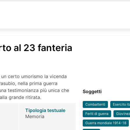
rto al 23 fanteria
 un certo umorismo la vicenda
asubio, nella prima guerra
una testimonianza più unica che
Soggetti
alla grande ritirata.
Combattenti
Esercito it
Tipologia testuale
Feriti di guerra
Giovine
Memoria
Guerra mondiale 1914-18