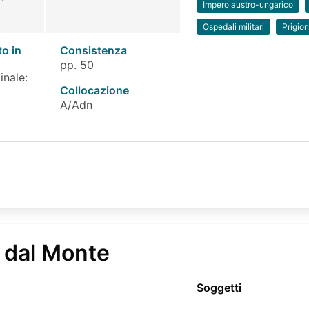
Impero austro-ungarico
Ospedali militari
Prigion
to in
Consistenza
pp. 50
inale:
Collocazione
A/Adn
 dal Monte
Soggetti