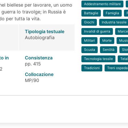
Addestramento militare
 nel biellese per lavorare, un uomo
 guerra lo travolge; in Russia è
Battaglie
Famiglia
o per tutta la vita.
Giochi
Industria tessile
Tipologia testuale
Invalidi di guerra
Marc
Autobiografia
Militari
Morte
Musi
Scuola
Senilità
Sto
to in
Consistenza
Tecnologia tessile
Tela
pp. 415
Tradizioni
Treni ospedal
 2
Collocazione
MP/90