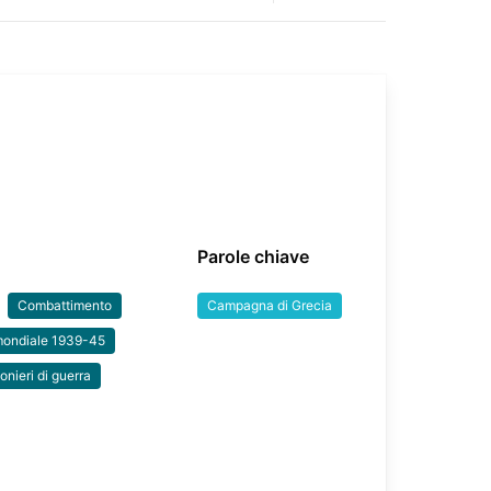
Parole chiave
Combattimento
Campagna di Grecia
mondiale 1939-45
ionieri di guerra