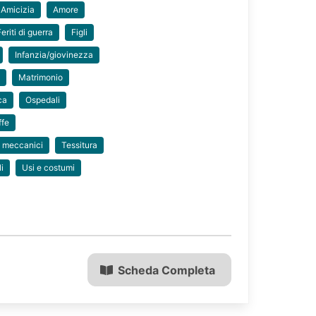
Amicizia
Amore
Feriti di guerra
Figli
Infanzia/giovinezza
e
Matrimonio
ca
Ospedali
ffe
i meccanici
Tessitura
i
Usi e costumi
Scheda Completa