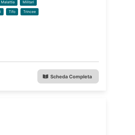
Malattia
Militari
i
Tifo
Trincee
Scheda Completa