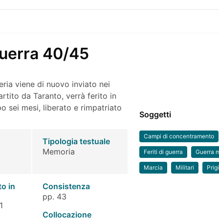
 guerra 40/45
eria viene di nuovo inviato nei
artito da Taranto, verrà ferito in
o sei mesi, liberato e rimpatriato
Soggetti
Campi di concentramento
Tipologia testuale
Memoria
Feriti di guerra
Guerra 
Marcia
Militari
Prig
to in
Consistenza
pp. 43
1
Collocazione