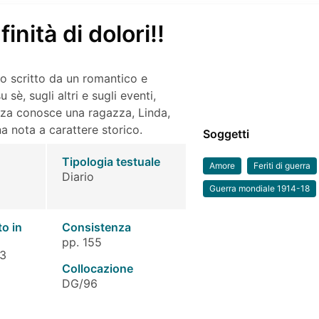
inità di dolori!!
so scritto da un romantico e
sè, sugli altri e sugli eventi,
nza conosce una ragazza, Linda,
a nota a carattere storico.
Soggetti
Tipologia testuale
Amore
Feriti di guerra
Diario
Guerra mondiale 1914-18
to in
Consistenza
pp. 155
 3
Collocazione
DG/96