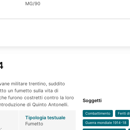
MG/90
4
ane militare trentino, suddito
tto un fumetto sulla vita di
 che furono costretti contro la loro
Soggetti
ntroduzione di Quinto Antonelli.
Combattimento
Feriti d
Tipologia testuale
Guerra mondiale 1914-18
Fumetto
: