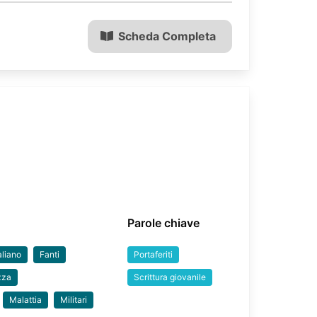
Scheda Completa
Parole chiave
aliano
Fanti
Portaferiti
zza
Scrittura giovanile
Malattia
Militari