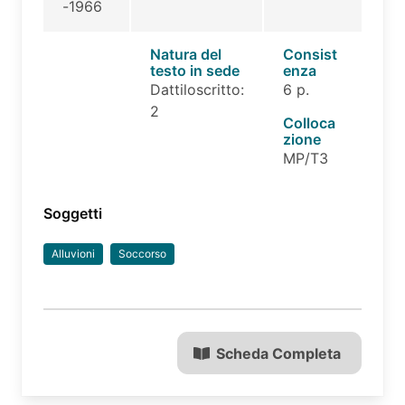
-1966
Natura del
Consist
testo in sede
enza
Dattiloscritto:
6 p.
2
Colloca
zione
MP/T3
Soggetti
Alluvioni
Soccorso
Scheda Completa