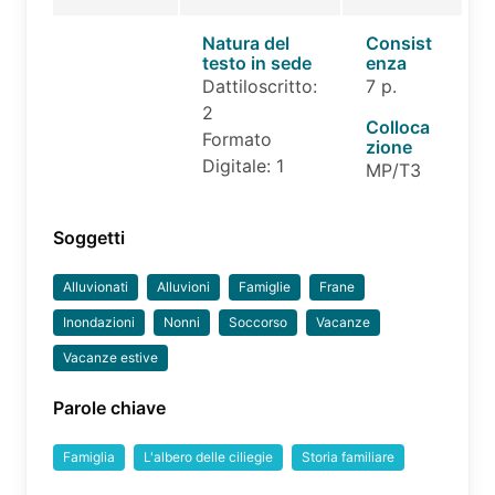
Natura del
Consist
testo in sede
enza
Dattiloscritto:
7 p.
2
Colloca
Formato
zione
Digitale: 1
MP/T3
Soggetti
Alluvionati
Alluvioni
Famiglie
Frane
Inondazioni
Nonni
Soccorso
Vacanze
Vacanze estive
Parole chiave
Famiglia
L'albero delle ciliegie
Storia familiare