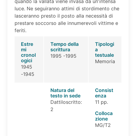
quando la vallata viene invasa da un'intensa
luce. Ne seguiranno attimi di stordimento che
lasceranno presto il posto alla necessità di
prestare soccorso alle innumerevoli vittime e
feriti.
Estre
Tempo della
Tipologi
mi
scrittura
a
cronol
testuale
1995 -1995
ogici
Memoria
1945
-1945
Natura del
Consist
testo in sede
enza
Dattiloscritto:
11 pp.
2
Colloca
zione
MG/T2