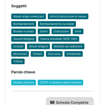
Soggetti
Alleati anglo-americani
Armi di distruzione di massa
Bombardamenti
Bombardamento nucleare
Bombe nucleari
Danni
Distruzione
Feriti
Gesuiti Religiosi
Guerra mondiale 1939-1945
Incendi
Istituti religiosi
Malattie da radiazioni
Missionari
Sfollati
Soccorso
Solidarietà
Vittime
Parole chiave
Bomba atomica
COOP. Il sentiero della memoria
Scheda Completa