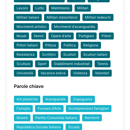
Lavoro
Lutto
Matrimonio
Militari
Militari italiani
Militari statunitensi
Militari tedeschi
Movimenti artistici
Movimenti d'avanguardia
Musei
Nonni
Opere d'arte
Partigiani
Pittori
Pittori italiani
Pittura
Politica
Religione
Resistenza
Scrittrici
Scultori
Scultori italiani
Scultura
Sport
Stabilimenti industriali
Tennis
Università
Vacanze estive
Violenza
Volontari
Parole chiave
Arti plastiche
Avanguardie
Dopoguerra
Famiglia
Fiumara d'Arte
Incomprensioni famigliari
Mostre
Partito Comunista Italiano
Renitenti
Repubblica Sociale Italiana
Scuola