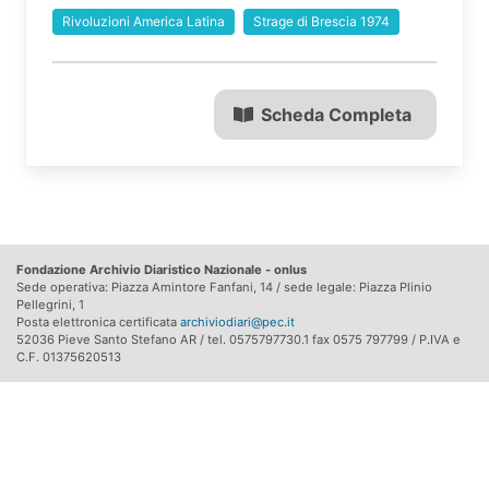
Rivoluzioni America Latina
Strage di Brescia 1974
Scheda Completa
Fondazione Archivio Diaristico Nazionale - onlus
Sede operativa: Piazza Amintore Fanfani, 14 / sede legale: Piazza Plinio
Pellegrini, 1
Posta elettronica certificata
archiviodiari@pec.it
52036 Pieve Santo Stefano AR / tel. 0575797730.1 fax 0575 797799 / P.IVA e
C.F. 01375620513