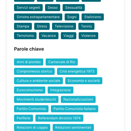
Servizi segreti
Sesso
Sessualità
Sinistra extraparlamentare
Sogni
Stalinismo
Stampa
Stress
Televisione
Tennis
Terrorismo
Vacanze
Viaggi
Violenze
Parole chiave
Anni di piombo
Carnevale di Rio
Compromesso storico
Crisi energetica 1973
Cultura e ambiente sociale
Economia e società
Eurocomunismo
Integrazione
Movimenti studenteschi
Nazionalizzazioni
Partito Comunista
Partito Comunista Italiano
Periferie
Referendum divorzio 1974
Relazioni di coppia
Relazioni sentimentali