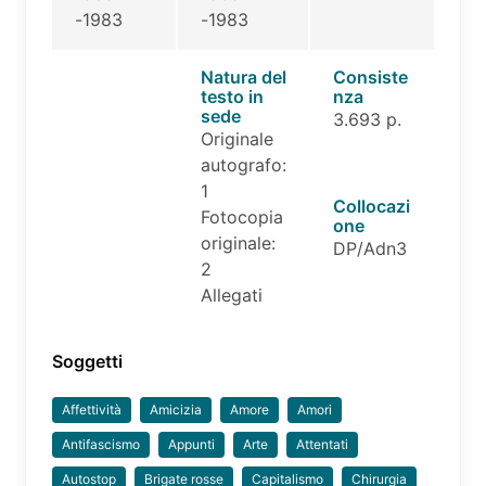
-1983
-1983
Natura del
Consiste
testo in
nza
sede
3.693 p.
Originale
autografo:
1
Collocazi
Fotocopia
one
originale:
DP/Adn3
2
Allegati
Soggetti
Affettività
Amicizia
Amore
Amori
Antifascismo
Appunti
Arte
Attentati
Autostop
Brigate rosse
Capitalismo
Chirurgia