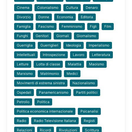
Cinema
Colonialismo
Cultura
Denaro
Divorzio
Donne
Economia
Editoria
Famiglia
Fascismo
Femminismo
Figli
Film
Funghi
Genitori
Giornali
Giornalismo
Guerriglia
Guerriglieri
Ideologia
Imperialismo
Intellettuali
Introspezione
Lavoro
Letteratura
Letture
Lotta di classe
Malattia
Maoismo
Marxismo
Matrimonio
Medici
Movimenti di estrema sinistra
Nazionalismo
Ospedali
Panamericanismo
Partiti politici
Petrolio
Politica
Politica economica internazionale
Psicanalisi
Radio
Radio Televisione Italiana
Registi
Relazioni
Ricordi
Rivoluzioni
Scrittura