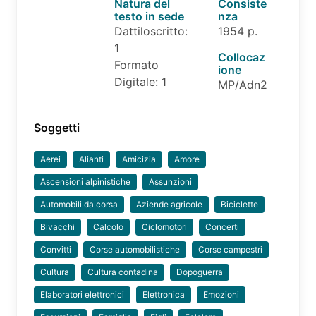
Natura del
Consiste
testo in sede
nza
Dattiloscritto:
1954 p.
1
Collocaz
Formato
ione
Digitale: 1
MP/Adn2
Soggetti
Aerei
Alianti
Amicizia
Amore
Ascensioni alpinistiche
Assunzioni
Automobili da corsa
Aziende agricole
Biciclette
Bivacchi
Calcolo
Ciclomotori
Concerti
Convitti
Corse automobilistiche
Corse campestri
Cultura
Cultura contadina
Dopoguerra
Elaboratori elettronici
Elettronica
Emozioni