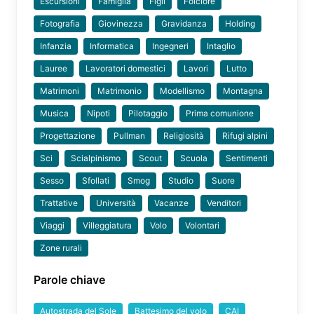
Escursioni
Famiglia
Figli
Folclore
Fotografia
Giovinezza
Gravidanza
Holding
Infanzia
Informatica
Ingegneri
Intaglio
Lauree
Lavoratori domestici
Lavori
Lutto
Matrimoni
Matrimonio
Modellismo
Montagna
Musica
Nipoti
Pilotaggio
Prima comunione
Progettazione
Pullman
Religiosità
Rifugi alpini
Sci
Scialpinismo
Scout
Scuola
Sentimenti
Sesso
Sfollati
Smog
Studio
Suore
Trattative
Università
Vacanze
Venditori
Viaggi
Villeggiatura
Volo
Volontari
Zone rurali
Parole chiave
Autostrada del Sole
Battesimo del volo
CAI