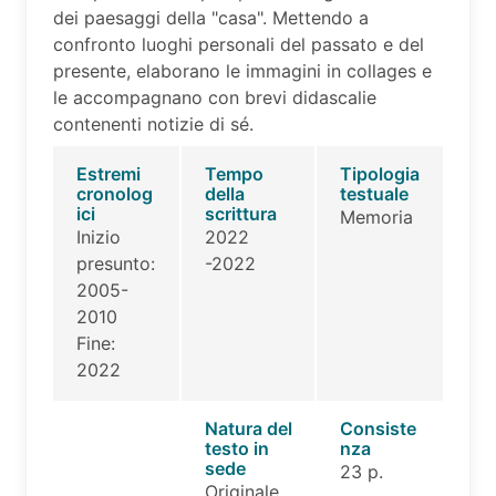
dei paesaggi della "casa". Mettendo a
confronto luoghi personali del passato e del
presente, elaborano le immagini in collages e
le accompagnano con brevi didascalie
contenenti notizie di sé.
Estremi
Tempo
Tipologia
cronolog
della
testuale
ici
scrittura
Memoria
Inizio
2022
presunto:
-2022
2005-
2010
Fine:
2022
Natura del
Consiste
testo in
nza
sede
23 p.
Originale