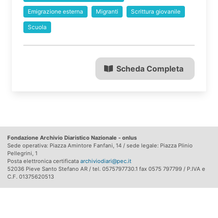
Emigrazione esterna
Migranti
Scrittura giovanile
Scuola
Scheda Completa
Fondazione Archivio Diaristico Nazionale - onlus
Sede operativa: Piazza Amintore Fanfani, 14 / sede legale: Piazza Plinio
Pellegrini, 1
Posta elettronica certificata
archiviodiari@pec.it
52036 Pieve Santo Stefano AR / tel. 0575797730.1 fax 0575 797799 / P.IVA e
C.F. 01375620513