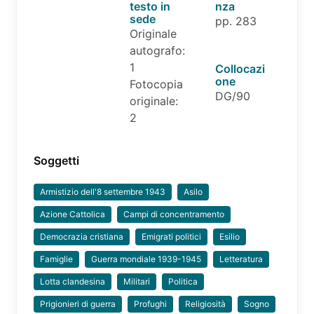
testo in
nza
sede
pp. 283
Originale
autografo:
1
Collocazi
one
Fotocopia
DG/90
originale:
2
Soggetti
Armistizio dell'8 settembre 1943
Asilo
Azione Cattolica
Campi di concentramento
Democrazia cristiana
Emigrati politici
Esilio
Famiglie
Guerra mondiale 1939-1945
Letteratura
Lotta clandesina
Militari
Politica
Prigionieri di guerra
Profughi
Religiosità
Sogno