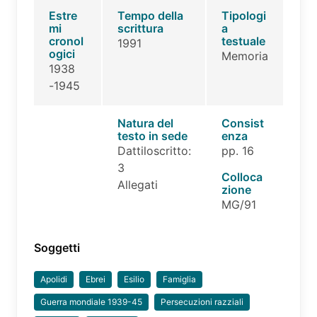
Estre
Tempo della
Tipologi
mi
scrittura
a
cronol
testuale
1991
ogici
Memoria
1938
-1945
Natura del
Consist
testo in sede
enza
Dattiloscritto:
pp. 16
3
Colloca
Allegati
zione
MG/91
Soggetti
Apolidi
Ebrei
Esilio
Famiglia
Guerra mondiale 1939-45
Persecuzioni razziali