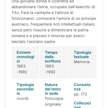
Una giovane donna è costretta ad
abbandonare l'Istria, occupata dall'esercito di
Tito. Farà la cantante e l'attrice di
fotoromanzi, conoscerà l'amore di un principe
austriaco, frequenterà noti intellettuali italiani,
senza però riuscire a dimenticare la patria
lontana e a placare il rimorso per avervi
lasciato l'anziano padre.
Estremi
Tempo
Tipologia
cronologi
della
testuale
ci
scrittura
Memoria
1963
1963
-1992
-1992
Tipologia
Natura
Consiste
secondar
del testo
nza
ia
in sede
pp. 173
ricordi
Fotocopia
Collocazi
originale:
one