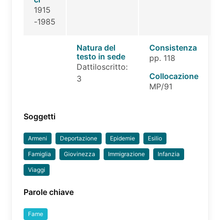
1915
-1985
Natura del
Consistenza
testo in sede
pp. 118
Dattiloscritto:
Collocazione
3
MP/91
Soggetti
Armeni
Deportazione
Epidemie
Esilio
Famiglia
Giovinezza
Immigrazione
Infanzia
Viaggi
Parole chiave
Fame