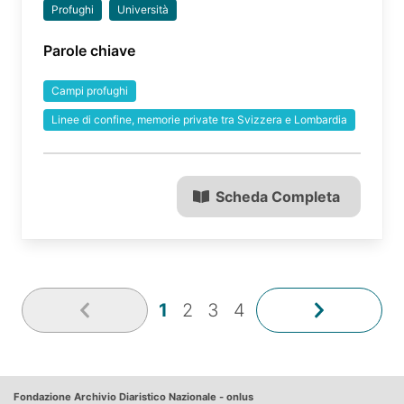
Profughi
Università
Parole chiave
Campi profughi
Linee di confine, memorie private tra Svizzera e Lombardia
Scheda Completa
1
2
3
4
Fondazione Archivio Diaristico Nazionale - onlus