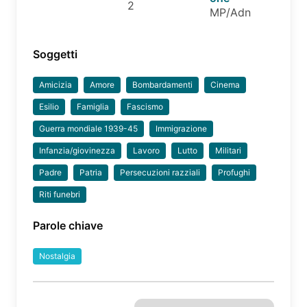
2
MP/Adn
Soggetti
Amicizia
Amore
Bombardamenti
Cinema
Esilio
Famiglia
Fascismo
Guerra mondiale 1939-45
Immigrazione
Infanzia/giovinezza
Lavoro
Lutto
Militari
Padre
Patria
Persecuzioni razziali
Profughi
Riti funebri
Parole chiave
Nostalgia