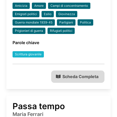
Amicizia
Amore
Campi di concentramento
Emigrati politici
Esilio
Giovinezza
Guerra mondiale 1939-45
Partigiani
Politica
Prigionieri di guerra
Rifugiati politici
Parole chiave
Scrittura giovanile
Scheda Completa
Passa tempo
Maria Ferrari