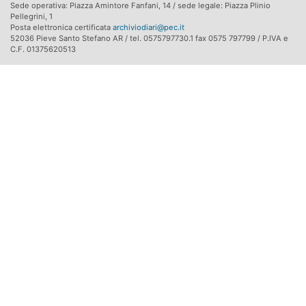
Sede operativa: Piazza Amintore Fanfani, 14 / sede legale: Piazza Plinio
Pellegrini, 1
Posta elettronica certificata
archiviodiari@pec.it
52036 Pieve Santo Stefano AR / tel. 0575797730.1 fax 0575 797799 / P.IVA e
C.F. 01375620513