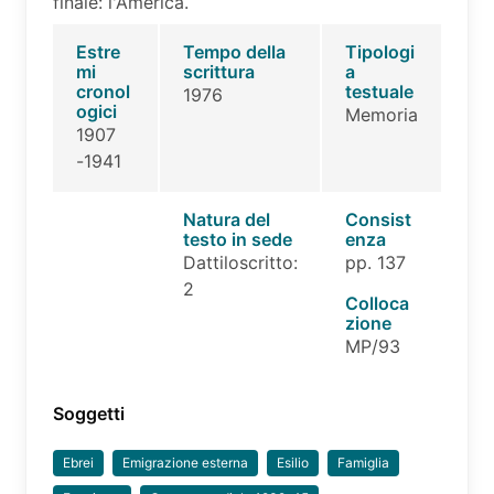
finale: l'America.
Estre
Tempo della
Tipologi
mi
scrittura
a
cronol
testuale
1976
ogici
Memoria
1907
-1941
Natura del
Consist
testo in sede
enza
Dattiloscritto:
pp. 137
2
Colloca
zione
MP/93
Soggetti
Ebrei
Emigrazione esterna
Esilio
Famiglia