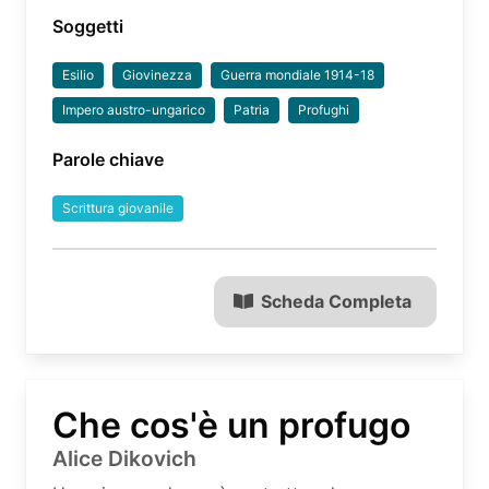
Soggetti
Esilio
Giovinezza
Guerra mondiale 1914-18
Impero austro-ungarico
Patria
Profughi
Parole chiave
Scrittura giovanile
Scheda Completa
Che cos'è un profugo
Alice Dikovich