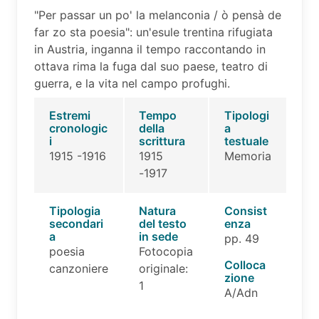
"Per passar un po' la melanconia / ò pensà de
far zo sta poesia": un'esule trentina rifugiata
in Austria, inganna il tempo raccontando in
ottava rima la fuga dal suo paese, teatro di
guerra, e la vita nel campo profughi.
Estremi
Tempo
Tipologi
cronologic
della
a
i
scrittura
testuale
1915 -1916
1915
Memoria
-1917
Tipologia
Natura
Consist
secondari
del testo
enza
a
in sede
pp. 49
poesia
Fotocopia
Colloca
canzoniere
originale:
zione
1
A/Adn