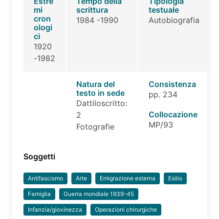
Estre
Tempo della
Tipologia
mi
scrittura
testuale
cron
1984 -1990
Autobiografia
ologi
ci
1920
-1982
Natura del
Consistenza
testo in sede
pp. 234
Dattiloscritto:
Collocazione
2
MP/93
Fotografie
Soggetti
Antifascismo
Arte
Emigrazione esterna
Esilio
Famiglia
Guerra mondiale 1939-45
Infanzia/giovinezza
Operazioni chirurgiche