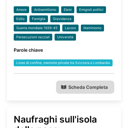
Amore
Antisemitismo
Ebrei
Emigrati politici
Esilio
Famiglia
Gravidanza
Guerra mondiale 1939-45
Lavoro
Matrimonio
Persecuzioni razziali
Università
Parole chiave
Linee di confine, memorie private tra Svizzera e Lombardia
Scheda Completa
Naufraghi sull'isola