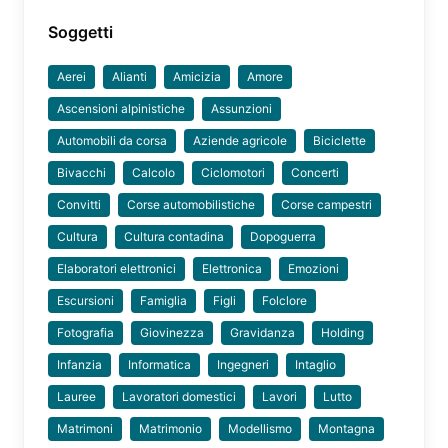
Soggetti
Aerei
Alianti
Amicizia
Amore
Ascensioni alpinistiche
Assunzioni
Automobili da corsa
Aziende agricole
Biciclette
Bivacchi
Calcolo
Ciclomotori
Concerti
Convitti
Corse automobilistiche
Corse campestri
Cultura
Cultura contadina
Dopoguerra
Elaboratori elettronici
Elettronica
Emozioni
Escursioni
Famiglia
Figli
Folclore
Fotografia
Giovinezza
Gravidanza
Holding
Infanzia
Informatica
Ingegneri
Intaglio
Lauree
Lavoratori domestici
Lavori
Lutto
Matrimoni
Matrimonio
Modellismo
Montagna