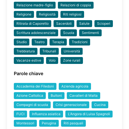
Relazione madre-figlio
Relazioni di coppia
Religione
Religiosità
Riti religiosi
Ritirata di Caporetto
Sacerdoti
Salute
Scioperi
Scrittura adolescenziale
Scuola
Sentimenti
Studio
Teatro
Terapia
Tradizioni
Trebbiatura
Tribunali
Università
Vacanze estive
Volo
Zone rurali
Parole chiave
Accademia dei Filedoni
Azienda agricola
Azione Cattolica
Buitoni
Cavalieri di Malta
Compagni di scuola
Crisi generazionale
Cucina
FUCI
Influenza asiatica
L'Angora di Luisa Spagnoli
Montessori
Perugina
Riti pasquali