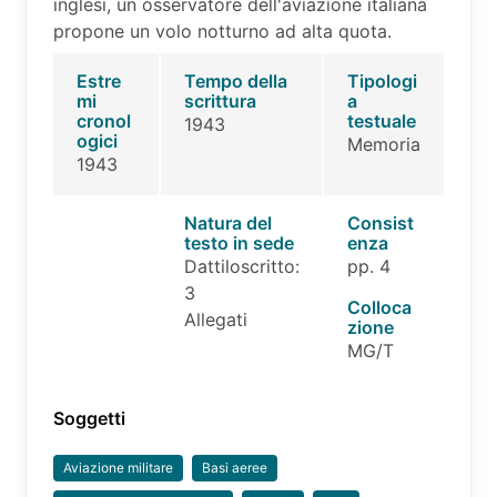
inglesi, un osservatore dell'aviazione italiana
propone un volo notturno ad alta quota.
Estre
Tempo della
Tipologi
mi
scrittura
a
cronol
testuale
1943
ogici
Memoria
1943
Natura del
Consist
testo in sede
enza
Dattiloscritto:
pp. 4
3
Colloca
Allegati
zione
MG/T
Soggetti
Aviazione militare
Basi aeree