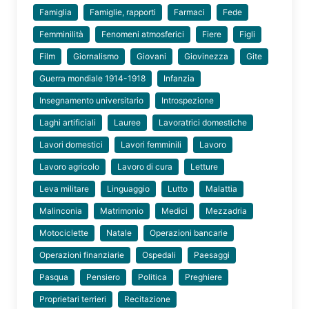
Famiglia
Famiglie, rapporti
Farmaci
Fede
Femminilità
Fenomeni atmosferici
Fiere
Figli
Film
Giornalismo
Giovani
Giovinezza
Gite
Guerra mondiale 1914-1918
Infanzia
Insegnamento universitario
Introspezione
Laghi artificiali
Lauree
Lavoratrici domestiche
Lavori domestici
Lavori femminili
Lavoro
Lavoro agricolo
Lavoro di cura
Letture
Leva militare
Linguaggio
Lutto
Malattia
Malinconia
Matrimonio
Medici
Mezzadria
Motociclette
Natale
Operazioni bancarie
Operazioni finanziarie
Ospedali
Paesaggi
Pasqua
Pensiero
Politica
Preghiere
Proprietari terrieri
Recitazione