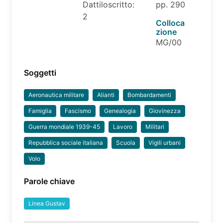
Dattiloscritto:
pp. 290
2
Colloca
zione
MG/00
Soggetti
Aeronautica militare
Alianti
Bombardamenti
Famiglia
Fascismo
Genealogia
Giovinezza
Guerra mondiale 1939-45
Lavoro
Militari
Repubblica sociale italiana
Scuola
Vigili urbani
Volo
Parole chiave
Linea Gustav