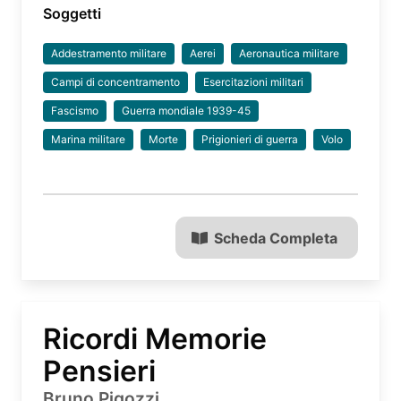
Soggetti
Addestramento militare
Aerei
Aeronautica militare
Campi di concentramento
Esercitazioni militari
Fascismo
Guerra mondiale 1939-45
Marina militare
Morte
Prigionieri di guerra
Volo
Scheda Completa
Ricordi Memorie
Pensieri
Bruno Pigozzi