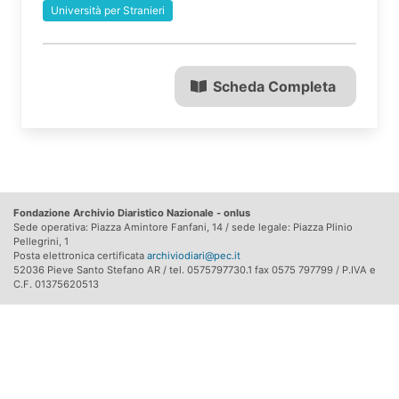
Università per Stranieri
Scheda Completa
Fondazione Archivio Diaristico Nazionale - onlus
Sede operativa: Piazza Amintore Fanfani, 14 / sede legale: Piazza Plinio
Pellegrini, 1
Posta elettronica certificata
archiviodiari@pec.it
52036 Pieve Santo Stefano AR / tel. 0575797730.1 fax 0575 797799 / P.IVA e
C.F. 01375620513