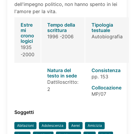
dell'impegno politico, non hanno spento in lei
l'amore per la vita.
Estre
Tempo della
Tipologia
mi
scrittura
testuale
crono
1996 -2006
Autobiografia
logici
1935
-2000
Natura del
Consistenza
testo in sede
pp. 153
Dattiloscritto:
Collocazione
2
MP/07
Soggetti
Abitazioni
Adolescenza
Aerei
Amicizia