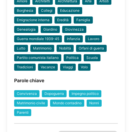
Amore
Architetti
Architettura
Arte
Artisti
Borghesia
Collegi
Educazione
Emigrazione interna
Eredità
Famiglia
Genealogia
Giardino
Giovinezza
Guerra mondiale 1939-45
Infanzia
Lavoro
Lutto
Matrimonio
Nobiltà
Orfani di guerra
Partito comunista italiano
Politica
Scuola
Tradizioni
Vacanze
Viaggi
Volo
Parole chiave
Convivenza
Dopoguerra
Impegno politico
Matrimonio civile
Mondo contadino
Nonni
Parenti