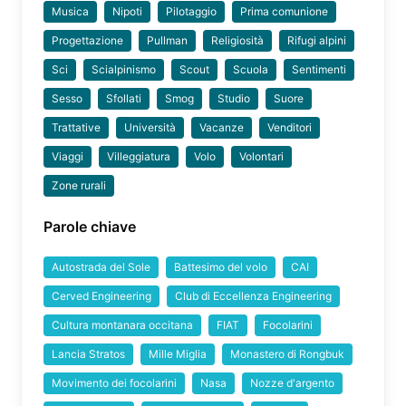
Musica
Nipoti
Pilotaggio
Prima comunione
Progettazione
Pullman
Religiosità
Rifugi alpini
Sci
Scialpinismo
Scout
Scuola
Sentimenti
Sesso
Sfollati
Smog
Studio
Suore
Trattative
Università
Vacanze
Venditori
Viaggi
Villeggiatura
Volo
Volontari
Zone rurali
Parole chiave
Autostrada del Sole
Battesimo del volo
CAI
Cerved Engineering
Club di Eccellenza Engineering
Cultura montanara occitana
FIAT
Focolarini
Lancia Stratos
Mille Miglia
Monastero di Rongbuk
Movimento dei focolarini
Nasa
Nozze d'argento