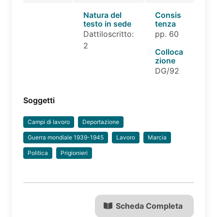
Natura del
Consis
testo in sede
tenza
Dattiloscritto:
pp. 60
2
Colloca
zione
DG/92
Soggetti
Campi di lavoro
Deportazione
Guerra mondiale 1939-1945
Lavoro
Marcia
Politica
Prigionieri
Scheda Completa