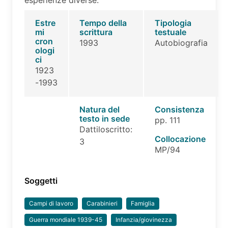
Estre
Tempo della
Tipologia
mi
scrittura
testuale
cron
1993
Autobiografia
ologi
ci
1923
-1993
Natura del
Consistenza
testo in sede
pp. 111
Dattiloscritto:
Collocazione
3
MP/94
Soggetti
Campi di lavoro
Carabinieri
Famiglia
Guerra mondiale 1939-45
Infanzia/giovinezza