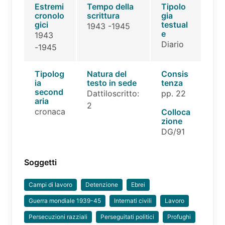
Estremi
Tempo della
Tipolo
cronolo
scrittura
gia
gici
testual
1943 -1945
e
1943
Diario
-1945
Tipolog
Natura del
Consis
ia
testo in sede
tenza
second
Dattiloscritto:
pp. 22
aria
2
cronaca
Colloca
zione
DG/91
Soggetti
Campi di lavoro
Detenzione
Ebrei
Guerra mondiale 1939-45
Internati civili
Lavoro
Persecuzioni razziali
Perseguitati politici
Profughi