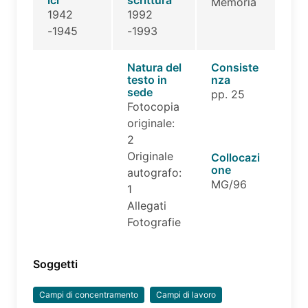
ici
scrittura
Memoria
1942
1992
-1945
-1993
Natura del
Consiste
testo in
nza
sede
pp. 25
Fotocopia
originale:
2
Originale
Collocazi
one
autografo:
MG/96
1
Allegati
Fotografie
Soggetti
Campi di concentramento
Campi di lavoro