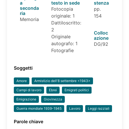
a
testo in sede
stenza
seconda
Fotocopia
pp.
ria
originale: 1
154
Memoria
Dattiloscritto:
2
Colloc
Originale
azione
autografo: 1
DG/92
Fotografie
Soggetti
Amore
Armistizio dell'8 settembre <1943>
Campi di lavoro
Ebrei
Emigrati politici
Emigrazione
Giovinezza
Guerra mondiale 1939-1945
Lavoro
Leggi razziali
Parole chiave