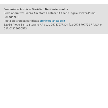
Fondazione Archivio Diaristico Nazionale - onlus
Sede operativa: Piazza Amintore Fanfani, 14 / sede legale: Piazza Plinio
Pellegrini, 1
Posta elettronica certificata
archiviodiari@pec.it
52036 Pieve Santo Stefano AR / tel. 0575797730.1 fax 0575 797799 / P.IVA e
C.F. 01375620513