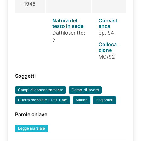
-1945
Natura del
Consist
testo in sede
enza
Dattiloscritto:
pp. 94
2
Colloca
zione
MG/92
Soggetti
Campi di concentramento
Campi di lavoro
Guerra mondiale 1939-1945
Militari
Prigionieri
Parole chiave
Legge marziale