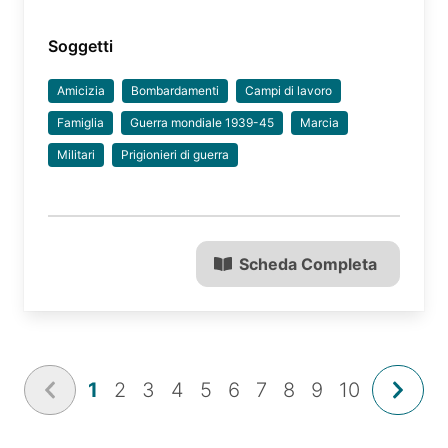
Soggetti
Amicizia
Bombardamenti
Campi di lavoro
Famiglia
Guerra mondiale 1939-45
Marcia
Militari
Prigionieri di guerra
Scheda Completa
1
2
3
4
5
6
7
8
9
10