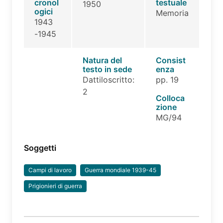
cronol
testuale
1950
ogici
Memoria
1943
-1945
Natura del
Consist
testo in sede
enza
Dattiloscritto:
pp. 19
2
Colloca
zione
MG/94
Soggetti
Campi di lavoro
Guerra mondiale 1939-45
Prigionieri di guerra