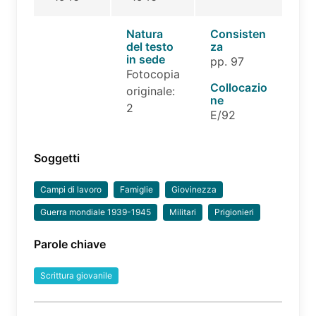
Natura
Consisten
del testo
za
in sede
pp. 97
Fotocopia
Collocazio
originale:
ne
2
E/92
Soggetti
Campi di lavoro
Famiglie
Giovinezza
Guerra mondiale 1939-1945
Militari
Prigionieri
Parole chiave
Scrittura giovanile