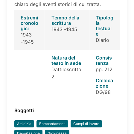
chiaro degli eventi storici di cui tratta.
Estremi
Tempo della
Tipolog
cronolo
scrittura
ia
gici
testual
1943 -1945
e
1943
Diario
-1945
Natura del
Consis
testo in sede
tenza
Dattiloscritto:
pp. 212
2
Colloca
zione
DG/98
Soggetti
Amicizia
Bombardamenti
Campi di lavoro
Deportazione
Giovinezza