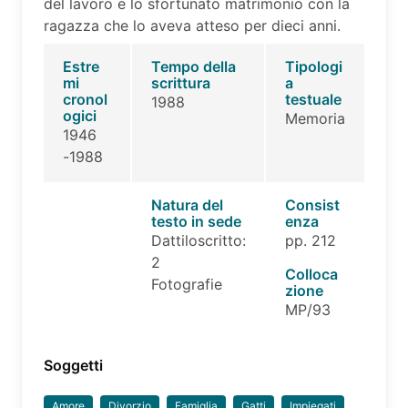
del lavoro e lo sfortunato matrimonio con la
ragazza che lo aveva atteso per dieci anni.
Estre
Tempo della
Tipologi
mi
scrittura
a
cronol
testuale
1988
ogici
Memoria
1946
-1988
Natura del
Consist
testo in sede
enza
Dattiloscritto:
pp. 212
2
Colloca
Fotografie
zione
MP/93
Soggetti
Amore
Divorzio
Famiglia
Gatti
Impiegati