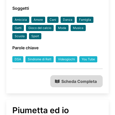
Soggetti
Amicizia
Amore
Cani
Danza
Famiglia
Gatti
Gioco del calcio
Moda
Musica
Scuola
Sport
Parole chiave
DSA
Sindrome di Rett
Videogiochi
You Tube
Scheda Completa
Piumetta ed io