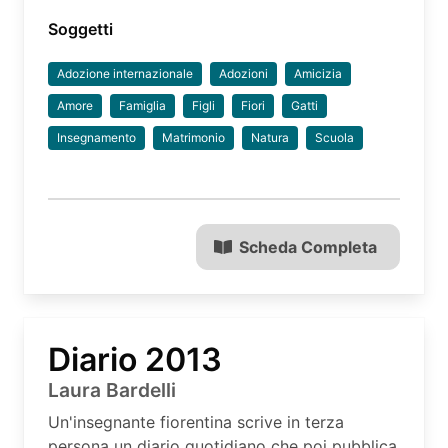
Soggetti
Adozione internazionale
Adozioni
Amicizia
Amore
Famiglia
Figli
Fiori
Gatti
Insegnamento
Matrimonio
Natura
Scuola
Scheda Completa
Diario 2013
Laura Bardelli
Un'insegnante fiorentina scrive in terza
persona un diario quotidiano che poi pubblica