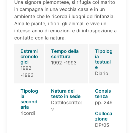
Una signora piemontese, si rifugia col marito
in campagna in una vecchia casa e in un
ambiente che le ricorda i luoghi dell'infanzia.
Ama le piante, i fiori, gli animali e vive un
intenso anno di emozioni e di introspezione a
contatto con la natura.
Estremi
Tempo della
Tipolog
cronolo
scrittura
ia
gici
testual
1992 -1993
e
1992
Diario
-1993
Tipolog
Natura del
Consis
ia
testo in sede
tenza
second
Dattiloscritto:
pp. 246
aria
2
ricordi
Colloca
zione
DP/05