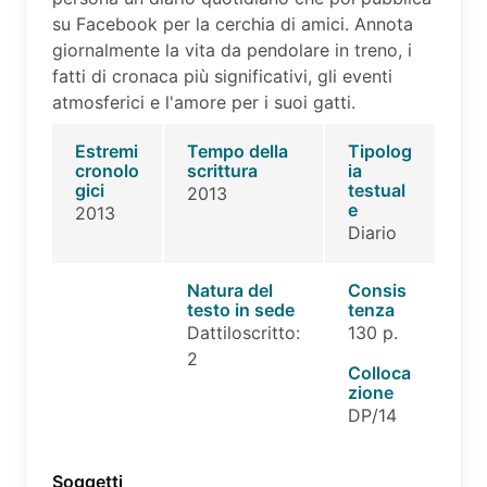
su Facebook per la cerchia di amici. Annota
giornalmente la vita da pendolare in treno, i
fatti di cronaca più significativi, gli eventi
atmosferici e l'amore per i suoi gatti.
Estremi
Tempo della
Tipolog
cronolo
scrittura
ia
gici
testual
2013
e
2013
Diario
Natura del
Consis
testo in sede
tenza
Dattiloscritto:
130 p.
2
Colloca
zione
DP/14
Soggetti