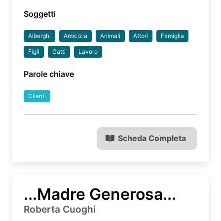
Soggetti
Alberghi
Amicizia
Animali
Attori
Famiglia
Figli
Gatti
Lavoro
Parole chiave
Clienti
Scheda Completa
...Madre Generosa...
Roberta Cuoghi