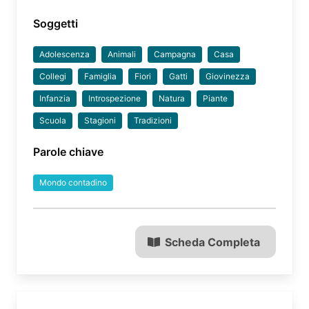
Soggetti
Adolescenza
Animali
Campagna
Casa
Collegi
Famiglia
Fiori
Gatti
Giovinezza
Infanzia
Introspezione
Natura
Piante
Scuola
Stagioni
Tradizioni
Parole chiave
Mondo contadino
Scheda Completa