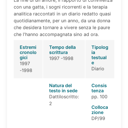
La fine di un amore, il rapporto di convivenza
con una gatta, i sogni ricorrenti e la terapia
analitica raccontati in un diario redatto quasi
quotidianamente, per un anno, da una donna
che desidera tornare a vivere senza le paure
che l'hanno accompagnata sino ad ora.
Estremi
Tempo della
Tipolog
cronolo
scrittura
ia
gici
testual
1997 -1998
e
1997
Diario
-1998
Natura del
Consis
testo in sede
tenza
Dattiloscritto:
pp. 100
2
Colloca
zione
DP/99