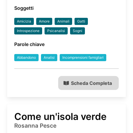
Soggetti
Amicizia
Amore
Animali
Gatti
Introspezione
Psicanalisi
Sogni
Parole chiave
Abbandono
Analisi
Incomprensioni famigliari
Scheda Completa
Come un'isola verde
Rosanna Pesce