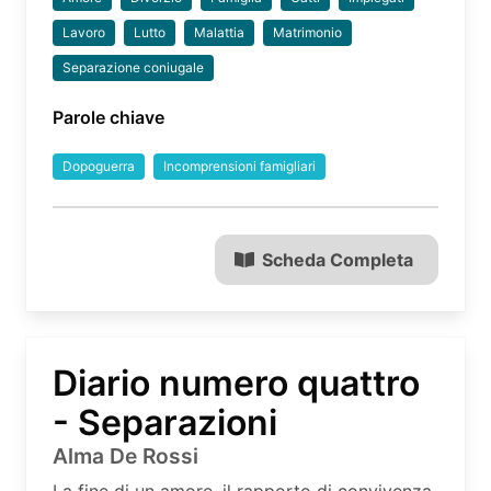
Lavoro
Lutto
Malattia
Matrimonio
Separazione coniugale
Parole chiave
Dopoguerra
Incomprensioni famigliari
Scheda Completa
Diario numero quattro
- Separazioni
Alma De Rossi