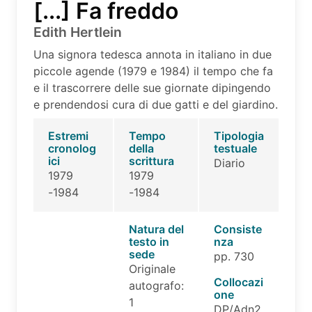
[...] Fa freddo
Edith Hertlein
Una signora tedesca annota in italiano in due
piccole agende (1979 e 1984) il tempo che fa
e il trascorrere delle sue giornate dipingendo
e prendendosi cura di due gatti e del giardino.
Estremi
Tempo
Tipologia
cronolog
della
testuale
ici
scrittura
Diario
1979
1979
-1984
-1984
Natura del
Consiste
testo in
nza
sede
pp. 730
Originale
Collocazi
autografo:
one
1
DP/Adn2