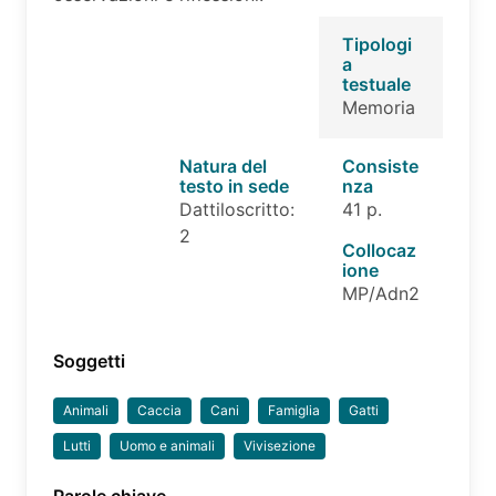
Tipologi
a
testuale
Memoria
Natura del
Consiste
testo in sede
nza
Dattiloscritto:
41 p.
2
Collocaz
ione
MP/Adn2
Soggetti
Animali
Caccia
Cani
Famiglia
Gatti
Lutti
Uomo e animali
Vivisezione
Parole chiave