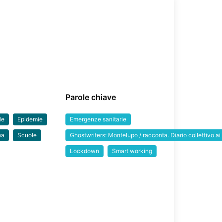
Parole chiave
le
Epidemie
Emergenze sanitarie
na
Scuole
Ghostwriters: Montelupo / racconta. Diario collettivo a
Lockdown
Smart working