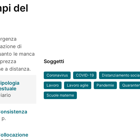
mpi del
ergenza
razione di
quanto le manca
Apprezza
Soggetti
e a distanza.
Coronavirus
COVID-19
Distanziamento socia
ipologia
Lavoro
Lavoro agile
Pandemie
Quarante
estuale
iario
Scuole materne
onsistenza
 p.
ollocazione