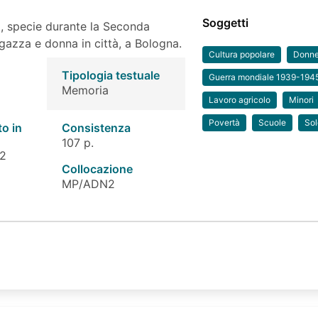
Soggetti
a, specie durante la Seconda
gazza e donna in città, a Bologna.
Cultura popolare
Donne
Tipologia testuale
Guerra mondiale 1939-194
Memoria
Lavoro agricolo
Minori
Povertà
Scuole
Sol
to in
Consistenza
107 p.
 2
Collocazione
MP/ADN2