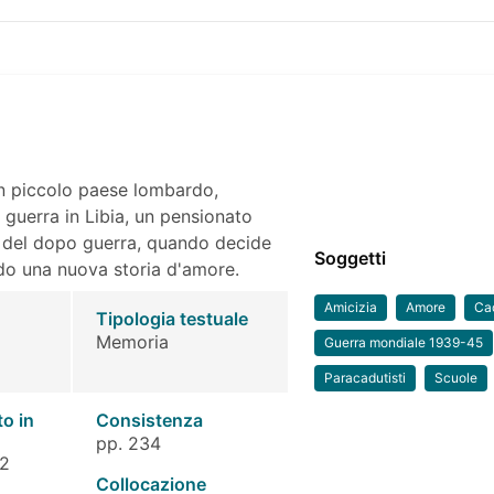
 un piccolo paese lombardo,
a guerra in Libia, un pensionato
lia del dopo guerra, quando decide
Soggetti
ndo una nuova storia d'amore.
Amicizia
Amore
Ca
Tipologia testuale
Memoria
Guerra mondiale 1939-45
Paracadutisti
Scuole
to in
Consistenza
pp. 234
 2
Collocazione