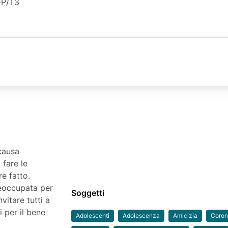
P/T3
causa
 fare le
e fatto.
eoccupata per
Soggetti
nvitare tutti a
i per il bene
Adolescenti
Adolescenza
Amicizia
Coron