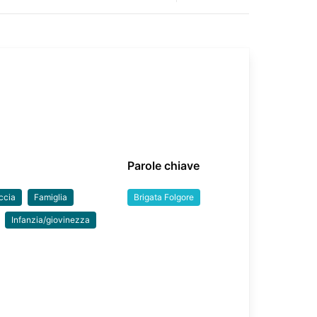
Parole chiave
ccia
Famiglia
Brigata Folgore
Infanzia/giovinezza