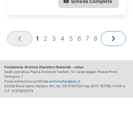
Scheda Completa
1
2
3
4
5
6
7
8
Fondazione Archivio Diaristico Nazionale - onlus
Sede operativa: Piazza Amintore Fanfani, 14 / sede legale: Piazza Plinio
Pellegrini, 1
Posta elettronica certificata
archiviodiari@pec.it
52036 Pieve Santo Stefano AR / tel. 0575797730.1 fax 0575 797799 / P.IVA e
C.F. 01375620513