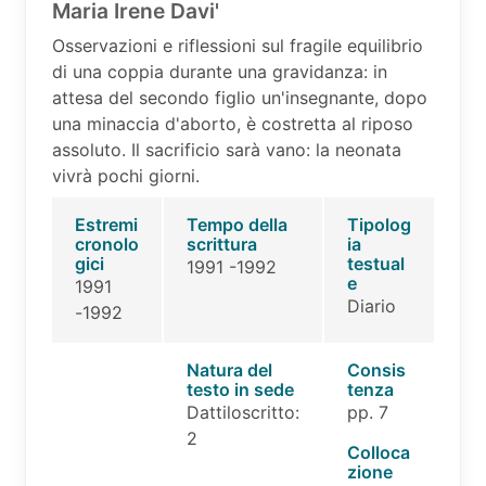
Maria Irene Davi'
Osservazioni e riflessioni sul fragile equilibrio
di una coppia durante una gravidanza: in
attesa del secondo figlio un'insegnante, dopo
una minaccia d'aborto, è costretta al riposo
assoluto. Il sacrificio sarà vano: la neonata
vivrà pochi giorni.
Estremi
Tempo della
Tipolog
cronolo
scrittura
ia
gici
testual
1991 -1992
e
1991
Diario
-1992
Natura del
Consis
testo in sede
tenza
Dattiloscritto:
pp. 7
2
Colloca
zione