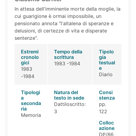
In attesa dell'imminente morte della moglie, la
cui guarigione è ormai impossibile, un
pensionato annota "l'altalena di speranze e
delusioni, di certezze di vita e disperate
sentenze".
Estremi
Tempo della
Tipolo
cronolo
scrittura
gia
gici
testual
1983 -1984
e
1983
Diario
-1984
Tipologi
Natura del
Consi
a
testo in sede
stenza
seconda
Dattiloscritto:
pp.
ria
3
122
Memoria
Colloc
azione
DP/86