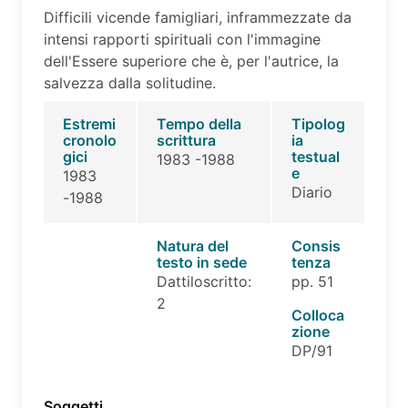
Difficili vicende famigliari, inframmezzate da
intensi rapporti spirituali con l'immagine
dell'Essere superiore che è, per l'autrice, la
salvezza dalla solitudine.
Estremi
Tempo della
Tipolog
cronolo
scrittura
ia
gici
testual
1983 -1988
e
1983
Diario
-1988
Natura del
Consis
testo in sede
tenza
Dattiloscritto:
pp. 51
2
Colloca
zione
DP/91
Soggetti