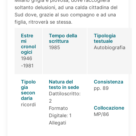
Milano grigia e piovosa, dove raccoglierà
soltanto delusioni, ad una calda cittadina del
Sud dove, grazie al suo compagno e ad una
figlia, ritroverà se stessa.
Estre
Tempo della
Tipologia
mi
scrittura
testuale
cronol
1985
Autobiografia
ogici
1946
-1981
Tipolo
Natura del
Consistenza
gia
testo in sede
pp. 89
secon
Dattiloscritto:
daria
2
ricordi
Collocazione
Formato
MP/86
Digitale: 1
Allegati