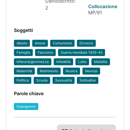
Dattiloscritto:
Collocazione
2
MP/91
Soggetti
Aborto
Amore
Comunismo
Divorzio
Famiglia
Fascismo
Guerra mondiale 1939-45
Infanzia/giovinezza
Infedeltà
Lutto
Malattia
Maternità
Matrimonio
Musica
Nevrosi
Politica
Scuola
Sessualità
Solitudine
Parole chiave
Dopoguerra