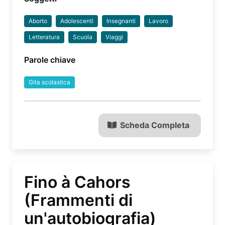
Aborto
Adolescenti
Insegnanti
Lavoro
Letteratura
Scuola
Viaggi
Parole chiave
Gita scolastica
Scheda Completa
Fino à Cahors
(Frammenti di
un'autobiografia)