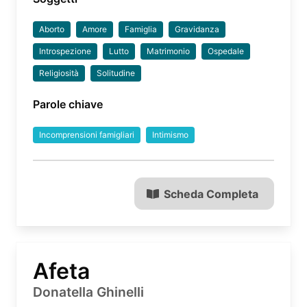
Aborto
Amore
Famiglia
Gravidanza
Introspezione
Lutto
Matrimonio
Ospedale
Religiosità
Solitudine
Parole chiave
Incomprensioni famigliari
Intimismo
Scheda Completa
Afeta
Donatella Ghinelli