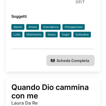
DP/T
Soggetti
Aborto
Amore
Gravidanza
Introspezione
Lutto
Matrimonio
Sesso
Sogni
Solitudine
Scheda Completa
Quando Dio cammina
con me
Laura Da Re