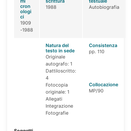
mi
scrittura
testuale
cron
1988
Autobiografia
ologi
ci
1909
-1988
Natura del
Consistenza
testo in sede
pp. 110
Originale
autografo: 1
Dattiloscritto:
4
Collocazione
Fotocopia
MP/90
originale: 1
Allegati
Integrazione
Fotografie
Soggetti