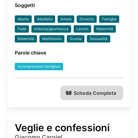
Soggetti
Aborto
Adulterio
Amore
Divorzio
Famiglia
Fede
Infanzia/giovinezza
Lavoro
Maternità
Maternità
Matrimonio
Scuola
Sessualità
Parole chiave
Incomprensioni famigliari
Scheda Completa
Veglie e confessioni
Giacomo Carniel