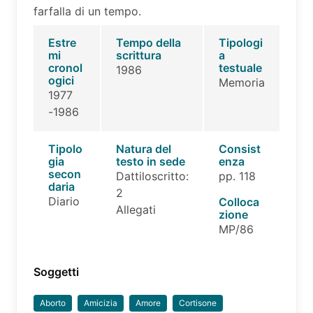
farfalla di un tempo.
Estre
Tempo della
Tipologi
mi
scrittura
a
cronol
testuale
1986
ogici
Memoria
1977
-1986
Tipolo
Natura del
Consist
gia
testo in sede
enza
secon
Dattiloscritto:
pp. 118
daria
2
Diario
Colloca
Allegati
zione
MP/86
Soggetti
Aborto
Amicizia
Amore
Cortisone