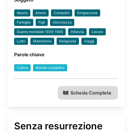
Aborto
Amore
Contadini
Emigrazione
Famiglie
Figli
Giovinezza
Guerra mondiale 1939-1945
Infanzia
Lavoro
Lutto
Matrimonio
Religiosità
Viaggi
Parole chiave
Fujtina
Mondo contadino
Scheda Completa
Senza resurrezione