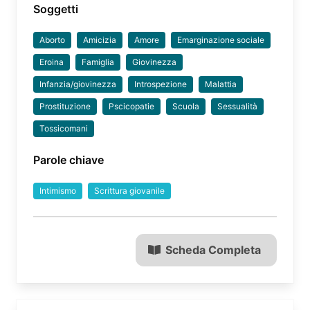
Soggetti
Aborto
Amicizia
Amore
Emarginazione sociale
Eroina
Famiglia
Giovinezza
Infanzia/giovinezza
Introspezione
Malattia
Prostituzione
Pscicopatie
Scuola
Sessualità
Tossicomani
Parole chiave
Intimismo
Scrittura giovanile
Scheda Completa