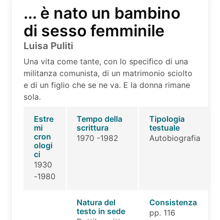
... è nato un bambino
di sesso femminile
Luisa Puliti
Una vita come tante, con lo specifico di una
militanza comunista, di un matrimonio sciolto
e di un figlio che se ne va. E la donna rimane
sola.
Estre
Tempo della
Tipologia
mi
scrittura
testuale
cron
1970 -1982
Autobiografia
ologi
ci
1930
-1980
Natura del
Consistenza
testo in sede
pp. 116