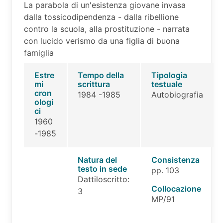
La parabola di un'esistenza giovane invasa
dalla tossicodipendenza - dalla ribellione
contro la scuola, alla prostituzione - narrata
con lucido verismo da una figlia di buona
famiglia
Estre
Tempo della
Tipologia
mi
scrittura
testuale
cron
1984 -1985
Autobiografia
ologi
ci
1960
-1985
Natura del
Consistenza
testo in sede
pp. 103
Dattiloscritto:
Collocazione
3
MP/91