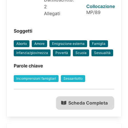
Collocazione
2
MP/89
Allegati
Soggetti
Aborto
Amore
Emigrazione esterna
Famiglia
Infanzia/giovinezza
Povertà
Scuola
Sessualità
Parole chiave
Incomprensioni famigliari
Sessantotto
Scheda Completa