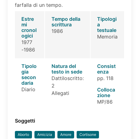
farfalla di un tempo.
Estre
Tempo della
Tipologi
mi
scrittura
a
cronol
testuale
1986
ogici
Memoria
1977
-1986
Tipolo
Natura del
Consist
gia
testo in sede
enza
secon
Dattiloscritto:
pp. 118
daria
2
Diario
Colloca
Allegati
zione
MP/86
Soggetti
Aborto
Amicizia
Amore
Cortisone