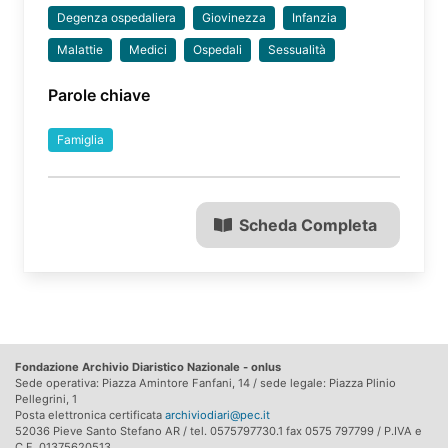
Degenza ospedaliera
Giovinezza
Infanzia
Malattie
Medici
Ospedali
Sessualità
Parole chiave
Famiglia
Scheda Completa
Fondazione Archivio Diaristico Nazionale - onlus
Sede operativa: Piazza Amintore Fanfani, 14 / sede legale: Piazza Plinio
Pellegrini, 1
Posta elettronica certificata
archiviodiari@pec.it
52036 Pieve Santo Stefano AR / tel. 0575797730.1 fax 0575 797799 / P.IVA e
C.F. 01375620513