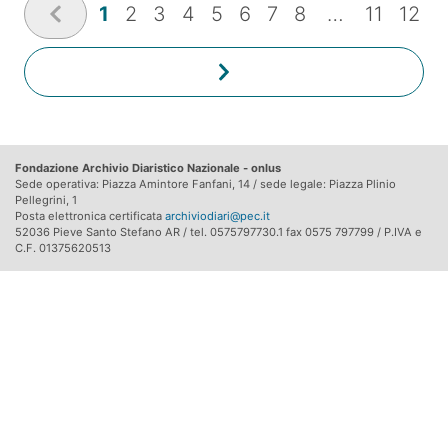
1
2
3
4
5
6
7
8
…
11
12
Fondazione Archivio Diaristico Nazionale - onlus
Sede operativa: Piazza Amintore Fanfani, 14 / sede legale: Piazza Plinio
Pellegrini, 1
Posta elettronica certificata
archiviodiari@pec.it
52036 Pieve Santo Stefano AR / tel. 0575797730.1 fax 0575 797799 / P.IVA e
C.F. 01375620513