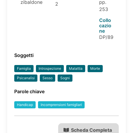
zibaldone
pp.
2
253
Collo
cazio
ne
DP/89
Soggetti
Famiglia
Introspezione
Malattia
Morte
Psicanalisi
Sesso
Sogni
Parole chiave
Handicap
Incomprensioni famigliari
Scheda Completa