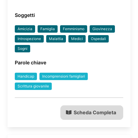
Soggetti
Amicizia
Famiglia
Femminismo
Giovinezza
Introspezione
Malattia
Medici
Ospedali
Sogni
Parole chiave
Handicap
Incomprensioni famigliari
Scrittura giovanile
Scheda Completa