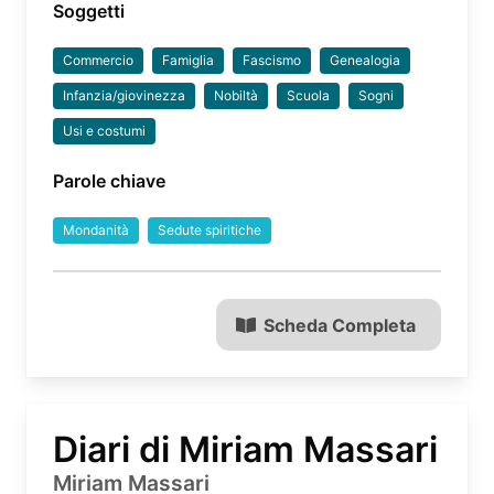
Soggetti
Commercio
Famiglia
Fascismo
Genealogia
Infanzia/giovinezza
Nobiltà
Scuola
Sogni
Usi e costumi
Parole chiave
Mondanità
Sedute spiritiche
Scheda Completa
Diari di Miriam Massari
Miriam Massari