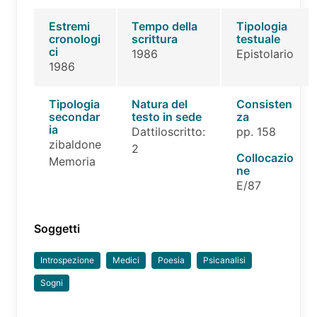
Estremi
Tempo della
Tipologia
cronologi
scrittura
testuale
ci
1986
Epistolario
1986
Tipologia
Natura del
Consisten
secondar
testo in sede
za
ia
Dattiloscritto:
pp. 158
zibaldone
2
Collocazio
Memoria
ne
E/87
Soggetti
Introspezione
Medici
Poesia
Psicanalisi
Sogni