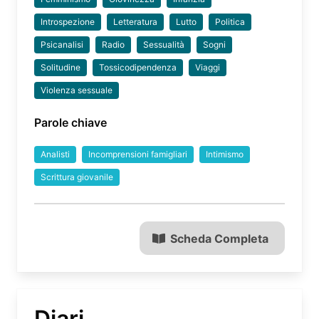
Introspezione
Letteratura
Lutto
Politica
Psicanalisi
Radio
Sessualità
Sogni
Solitudine
Tossicodipendenza
Viaggi
Violenza sessuale
Parole chiave
Analisti
Incomprensioni famigliari
Intimismo
Scrittura giovanile
Scheda Completa
Diari