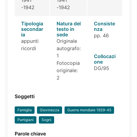
-1942
-1942
Tipologia
Natura del
Consiste
secondar
testo in
nza
ia
sede
pp. 46
appunti
Originale
ricordi
autografo:
1
Collocazi
one
Fotocopia
DG/95
originale:
2
Soggetti
Famiglia
Giovinezza
Guerra mondiale 1939-45
Partigiani
Sogni
Parole chiave