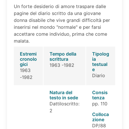
Un forte desiderio di amore traspare dalle
pagine del diario scritto da una giovane
donna disabile che vive grandi difficoltà per
inserirsi nel mondo "normale" e per farsi
accettare come individuo, prima che come
malata.
Estremi
Tempo della
Tipolog
cronolo
scrittura
ia
gici
testual
1963 -1982
e
1963
Diario
-1982
Natura del
Consis
testo in sede
tenza
Dattiloscritto:
pp. 110
2
Colloca
zione
DP/88