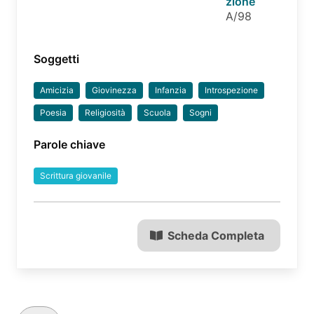
zione
A/98
Soggetti
Amicizia
Giovinezza
Infanzia
Introspezione
Poesia
Religiosità
Scuola
Sogni
Parole chiave
Scrittura giovanile
Scheda Completa