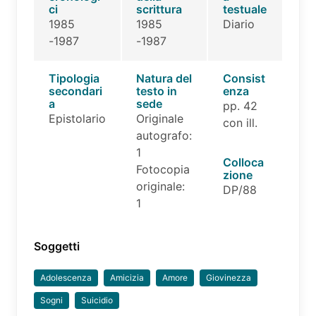
ci
scrittura
testuale
1985
1985
Diario
-1987
-1987
Tipologia
Natura del
Consist
secondari
testo in
enza
a
sede
pp. 42
Epistolario
Originale
con ill.
autografo:
1
Colloca
Fotocopia
zione
originale:
DP/88
1
Soggetti
Adolescenza
Amicizia
Amore
Giovinezza
Sogni
Suicidio