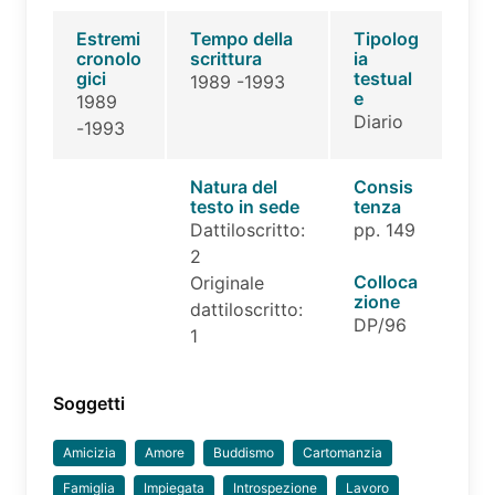
Estremi
Tempo della
Tipolog
cronolo
scrittura
ia
gici
testual
1989 -1993
e
1989
Diario
-1993
Natura del
Consis
testo in sede
tenza
Dattiloscritto:
pp. 149
2
Colloca
Originale
zione
dattiloscritto:
DP/96
1
Soggetti
Amicizia
Amore
Buddismo
Cartomanzia
Famiglia
Impiegata
Introspezione
Lavoro