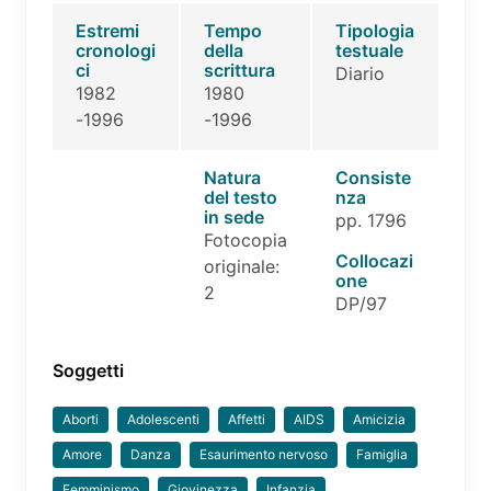
Estremi
Tempo
Tipologia
cronologi
della
testuale
ci
scrittura
Diario
1982
1980
-1996
-1996
Natura
Consiste
del testo
nza
in sede
pp. 1796
Fotocopia
Collocazi
originale:
one
2
DP/97
Soggetti
Aborti
Adolescenti
Affetti
AIDS
Amicizia
Amore
Danza
Esaurimento nervoso
Famiglia
Femminismo
Giovinezza
Infanzia